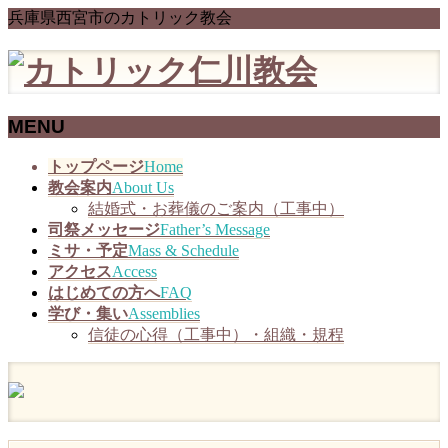
兵庫県西宮市のカトリック教会
MENU
メ
トップページ
Home
ニ
教会案内
About Us
ュ
結婚式・お葬儀のご案内（工事中）
ー
司祭メッセージ
Father’s Message
を
ミサ・予定
Mass & Schedule
飛
アクセス
Access
ば
はじめての方へ
FAQ
す
学び・集い
Assemblies
信徒の心得（工事中）・組織・規程