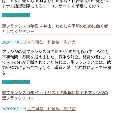
は、ミサに先立ち 10時より仁川学院・百合学院の生徒とベ
トナム語聖歌隊によるミニコンサート を予定しておりま …
この記事を読む
聖フランシスコ年⑤ ～神よ、わたしを平和のために働く者
としてください～
2026年7月1日
主任司祭 和越敏 巻頭言
アッシジの聖フランシスコの帰天800周年を祝う中、今年も
平和旬間・月間を迎えました。戦争や対立、貧富の差によっ
て人々の心が分断されていた時代に、聖フランシスコは、武
力や権力によってではなく、謙遜と愛、兄弟性によって平和
を …
この記事を読む
聖フランシスコ年 ④～キリストの聖体に対するアッシジの
聖フランシスコ～
2026年6月1日
主任司祭 和越敏 巻頭言