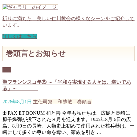
祈りに満ちた、美しい仁川教会の様々なシーンをご紹介して
います。
詳しくはこちら
巻頭言とお知らせ
RSS
聖フランシスコ年⑥ ～「平和を実現する人々は、幸いであ
る」～
2026年8月1日
主任司祭 和越敏 巻頭言
✠ PAX ET BONUM 和と善 今年も私たちは、広島と長崎に
原子爆弾が投下された８月を迎えます。1945年8月 6日の広
島、8月9日の長崎。人類史上初めて使用された核兵器は、一
瞬にして多くの尊い命を奪い、家族を引き …