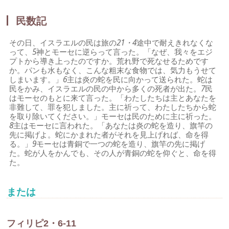
民数記
その日、イスラエルの民は旅の
21・4
途中で耐えきれなくな
って、
5
神とモーセに逆らって言った。「なぜ、我々をエジ
プトから導き上ったのですか。荒れ野で死なせるためです
か。パンも水もなく、こんな粗末な食物では、気力もうせて
しまいます。」
6
主は炎の蛇を民に向かって送られた。蛇は
民をかみ、イスラエルの民の中から多くの死者が出た。
7
民
はモーセのもとに来て言った。「わたしたちは主とあなたを
非難して、罪を犯しました。主に祈って、わたしたちから蛇
を取り除いてください。」モーセは民のために主に祈った。
8
主はモーセに言われた。「あなたは炎の蛇を造り、旗竿の
先に掲げよ。蛇にかまれた者がそれを見上げれば、命を得
る。」
9
モーセは青銅で一つの蛇を造り、旗竿の先に掲げ
た。蛇が人をかんでも、その人が青銅の蛇を仰ぐと、命を得
た。
または
フィリピ2・6-11