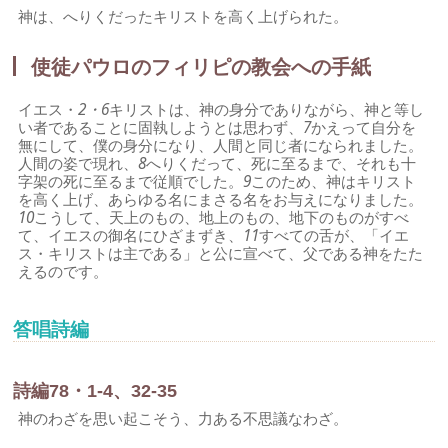
神は、へりくだったキリストを高く上げられた。
使徒パウロのフィリピの教会への手紙
イエス・
2・6
キリストは、神の身分でありながら、神と等し
い者であることに固執しようとは思わず、
7
かえって自分を
無にして、僕の身分になり、人間と同じ者になられました。
人間の姿で現れ、
8
へりくだって、死に至るまで、それも十
字架の死に至るまで従順でした。
9
このため、神はキリスト
を高く上げ、あらゆる名にまさる名をお与えになりました。
10
こうして、天上のもの、地上のもの、地下のものがすべ
て、イエスの御名にひざまずき、
11
すべての舌が、「イエ
ス・キリストは主である」と公に宣べて、父である神をたた
えるのです。
答唱詩編
詩編78・1-4、32-35
神のわざを思い起こそう、力ある不思議なわざ。