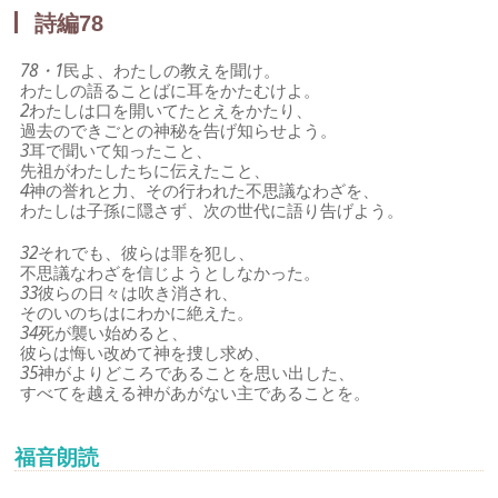
詩編78
78・1
民よ、わたしの教えを聞け。
わたしの語ることばに耳をかたむけよ。
2
わたしは口を開いてたとえをかたり、
過去のできごとの神秘を告げ知らせよう。
3
耳で聞いて知ったこと、
先祖がわたしたちに伝えたこと、
4
神の誉れと力、その行われた不思議なわざを、
わたしは子孫に隠さず、次の世代に語り告げよう。
32
それでも、彼らは罪を犯し、
不思議なわざを信じようとしなかった。
33
彼らの日々は吹き消され、
そのいのちはにわかに絶えた。
34
死が襲い始めると、
彼らは悔い改めて神を捜し求め、
35
神がよりどころであることを思い出した、
すべてを越える神があがない主であることを。
福音朗読