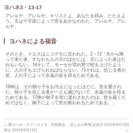
ヨハネ3・13-17
アレルヤ、アレルヤ。キリストよ、あなたを拝み、たたえよ
う。主は十字架によって世をあがなわれた。アレルヤ、アレ
ルヤ。
ヨハネによる福音
そのとき、イエスはニコデモに言われた。
3・13
「天から降
って来た者、すなわち人の子のほかには、天に上った者はだ
れもいない。
14
そして、モーセが荒れ野で蛇を上げたよう
に、人の子も上げられねばならない。
15
それは、信じる者が
皆、人の子によって永遠の命を得るためである。
16
神は、その独り子をお与えになったほどに、世を愛され
た。独り子を信じる者が一人も滅びないで、永遠の命を得る
ためである。
17
神が御子を世に遣わされたのは、世を裁くた
めではなく、御子によって世が救われるためである。」
←
聖ヨハネ・クリソストモ 司祭教会
悲しみの聖母 記念日 2022年9月15日
博士 2022年9月13日
→