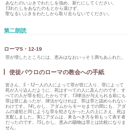
あなたのいぶきでわたしを強め、新たにしてください。
13
わたしをあなたのもとから退けず、
聖なるいぶきをわたしから取り去らないでください。
第二朗読
ローマ5・12-19
罪が増したところには、恵みはなおいっそう満ちあふれた。
使徒パウロのローマの教会への手紙
皆さん、
5・12
一人の人によって罪が世に入り、罪によって
死が入り込んだように、死はすべての人に及んだのです。す
べての人が罪を犯したからです。
13
律法が与えられる前にも
罪は世にあったが、律法がなければ、罪は罪と認められない
わけです。
14
しかし、アダムからモーセまでの間にも、アダ
ムの違犯と同じような罪を犯さなかった人の上にさえ、死は
支配しました。実にアダムは、来るべき方を前もって表す者
だったのです。
15
しかし、恵みの賜物は罪とは比較になりま
せん。