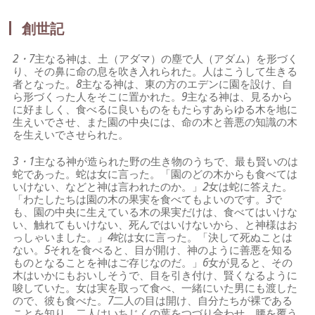
創世記
2・7
主なる神は、土（アダマ）の塵で人（アダム）を形づく
り、その鼻に命の息を吹き入れられた。人はこうして生きる
者となった。
8
主なる神は、東の方のエデンに園を設け、自
ら形づくった人をそこに置かれた。
9
主なる神は、見るから
に好ましく、食べるに良いものをもたらすあらゆる木を地に
生えいでさせ、また園の中央には、命の木と善悪の知識の木
を生えいでさせられた。
3・1
主なる神が造られた野の生き物のうちで、最も賢いのは
蛇であった。蛇は女に言った。「園のどの木からも食べては
いけない、などと神は言われたのか。」
2
女は蛇に答えた。
「わたしたちは園の木の果実を食べてもよいのです。
3
で
も、園の中央に生えている木の果実だけは、食べてはいけな
い、触れてもいけない、死んではいけないから、と神様はお
っしゃいました。」
4
蛇は女に言った。「決して死ぬことは
ない。
5
それを食べると、目が開け、神のように善悪を知る
ものとなることを神はご存じなのだ。」
6
女が見ると、その
木はいかにもおいしそうで、目を引き付け、賢くなるように
唆していた。女は実を取って食べ、一緒にいた男にも渡した
ので、彼も食べた。
7
二人の目は開け、自分たちが裸である
ことを知り、二人はいちじくの葉をつづり合わせ、腰を覆う