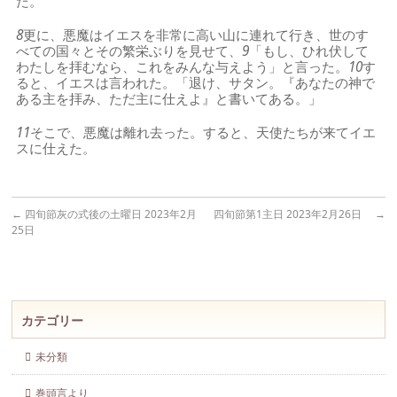
た。
8
更に、悪魔はイエスを非常に高い山に連れて行き、世のす
べての国々とその繁栄ぶりを見せて、
9
「もし、ひれ伏して
わたしを拝むなら、これをみんな与えよう」と言った。
10
す
ると、イエスは言われた。「退け、サタン。『あなたの神で
ある主を拝み、ただ主に仕えよ』と書いてある。」
11
そこで、悪魔は離れ去った。すると、天使たちが来てイエ
スに仕えた。
←
四旬節灰の式後の土曜日 2023年2月
四旬節第1主日 2023年2月26日
→
25日
カテゴリー
未分類
巻頭言より