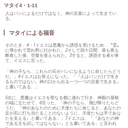
マタイ4・1-11
人はパンによるだけではなく、神の言葉によって生きてい
る。
マタイによる福音
そのとき、
4・1
イエスは悪魔から誘惑を受けるため、〝霊〟
に導かれて荒れ野に行かれた。
2
そして四十日間、昼も夜も
断食した後、空腹を覚えられた。
3
すると、誘惑する者が来
て、イエスに言った。
「神の子なら、これらの石がパンになるように命じたらどう
だ。」
4
イエスはお答えになった。「『人はパンだけで生き
るものではない。神の口から出る一つ一つの言葉で生きる』
と書いてある。」
5
次に、悪魔はイエスを聖なる都に連れて行き、神殿の屋根
の端に立たせて、
6
言った。「神の子なら、飛び降りたらど
うだ。『神があなたのために天使たちに命じると、あなたの
足が石に打ち当たることのないように、天使たちは手であな
たを支える』と書いてある。」
7
イエスは、「『あなたの神
である主を試してはならない』とも書いてある」と言われ