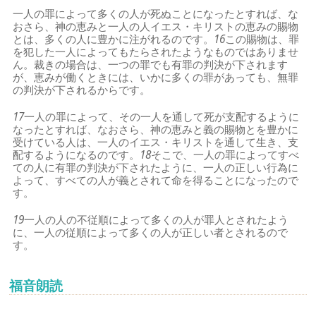
一人の罪によって多くの人が死ぬことになったとすれば、な
おさら、神の恵みと一人の人イエス・キリストの恵みの賜物
とは、多くの人に豊かに注がれるのです。
16
この賜物は、罪
を犯した一人によってもたらされたようなものではありませ
ん。裁きの場合は、一つの罪でも有罪の判決が下されます
が、恵みが働くときには、いかに多くの罪があっても、無罪
の判決が下されるからです。
17
一人の罪によって、その一人を通して死が支配するように
なったとすれば、なおさら、神の恵みと義の賜物とを豊かに
受けている人は、一人のイエス・キリストを通して生き、支
配するようになるのです。
18
そこで、一人の罪によってすべ
ての人に有罪の判決が下されたように、一人の正しい行為に
よって、すべての人が義とされて命を得ることになったので
す。
19
一人の人の不従順によって多くの人が罪人とされたよう
に、一人の従順によって多くの人が正しい者とされるので
す。
福音朗読