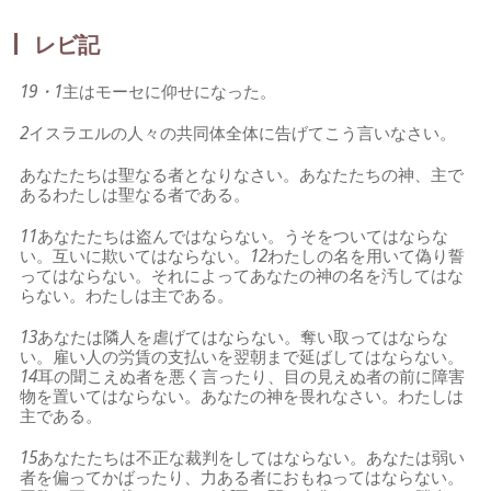
レビ記
19・1
主はモーセに仰せになった。
2
イスラエルの人々の共同体全体に告げてこう言いなさい。
あなたたちは聖なる者となりなさい。あなたたちの神、主で
あるわたしは聖なる者である。
11
あなたたちは盗んではならない。うそをついてはならな
い。互いに欺いてはならない。
12
わたしの名を用いて偽り誓
ってはならない。それによってあなたの神の名を汚してはな
らない。わたしは主である。
13
あなたは隣人を虐げてはならない。奪い取ってはならな
い。雇い人の労賃の支払いを翌朝まで延ばしてはならない。
14
耳の聞こえぬ者を悪く言ったり、目の見えぬ者の前に障害
物を置いてはならない。あなたの神を畏れなさい。わたしは
主である。
15
あなたたちは不正な裁判をしてはならない。あなたは弱い
者を偏ってかばったり、力ある者におもねってはならない。