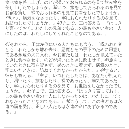
食べ物を差し上げ、のどが渇いておられるのを見て飲み物を
差し上げたでしょうか。
38
いつ、旅をしておられるのを見て
お宿を貸し、裸でおられるのを見てお着せしたでしょうか。
39
いつ、病気をなさったり、牢におられたりするのを見て、
お訪ねしたでしょうか。』
40
そこで、王は答える。『はっき
り言っておく。わたしの兄弟であるこの最も小さい者の一人
にしたのは、わたしにしてくれたことなのである。』
41
それから、王は左側にいる人たちにも言う。『呪われた者
ども、わたしから離れ去り、悪魔とその手下のために用意し
てある永遠の火に入れ。
42
お前たちは、わたしが飢えていた
ときに食べさせず、のどが渇いたときに飲ませず、
43
旅をし
ていたときに宿を貸さず、裸のときに着せず、病気のとき、
牢にいたときに、訪ねてくれなかったからだ。』
44
すると、
彼らも答える。『主よ、いつわたしたちは、あなたが飢えた
り、渇いたり、旅をしたり、裸であったり、病気であった
り、牢におられたりするのを見て、お世話をしなかったでし
ょうか。』
45
そこで、王は答える。『はっきり言っておく。
この最も小さい者の一人にしなかったのは、わたしにしてく
れなかったことなのである。』
46
こうして、この者どもは永
遠の罰を受け、正しい人たちは永遠の命にあずかるのであ
る。」