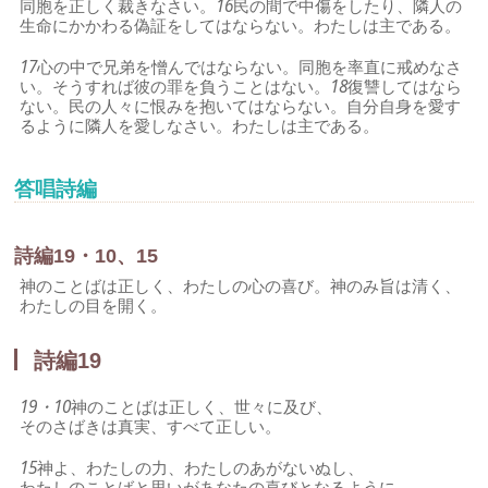
同胞を正しく裁きなさい。
16
民の間で中傷をしたり、隣人の
生命にかかわる偽証をしてはならない。わたしは主である。
17
心の中で兄弟を憎んではならない。同胞を率直に戒めなさ
い。そうすれば彼の罪を負うことはない。
18
復讐してはなら
ない。民の人々に恨みを抱いてはならない。自分自身を愛す
るように隣人を愛しなさい。わたしは主である。
答唱詩編
詩編19・10、15
神のことばは正しく、わたしの心の喜び。神のみ旨は清く、
わたしの目を開く。
詩編19
19・10
神のことばは正しく、世々に及び、
そのさばきは真実、すべて正しい。
15
神よ、わたしの力、わたしのあがないぬし、
わたしのことばと思いがあなたの喜びとなるように。