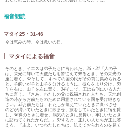
福音朗読
マタイ25・31-46
今は恵みの時、今は救いの日。
マタイによる福音
そのとき、イエスは弟子たちに言われた。
25・31
「人の子
は、栄光に輝いて天使たちを皆従えて来るとき、その栄光の
座に着く。
32
そして、すべての国の民がその前に集められる
と、羊飼いが羊と山羊を分けるように、彼らをより分け、
33
羊を右に、山羊を左に置く。
34
そこで、王は右側にいる人た
ちに言う。『さあ、わたしの父に祝福された人たち、天地創
造の時からお前たちのために用意されている国を受け継ぎな
さい。
35
お前たちは、わたしが飢えていたときに食べさせ、
のどが渇いていたときに飲ませ、旅をしていたときに宿を貸
し、
36
裸のときに着せ、病気のときに見舞い、牢にいたとき
に訪ねてくれたからだ。』
37
すると、正しい人たちが王に答
える。『主よ、いつわたしたちは、飢えておられるのを見て