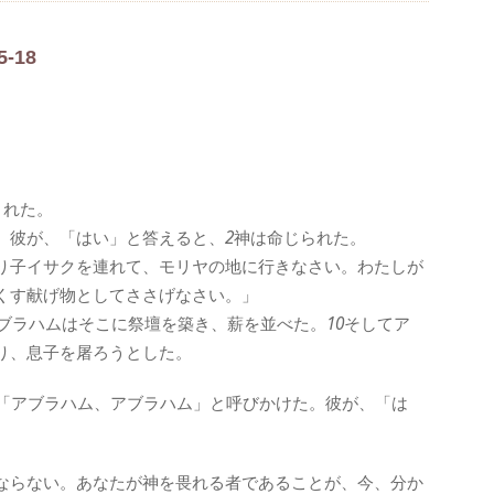
-18
された。
、彼が、「はい」と答えると、
2
神は命じられた。
り子イサクを連れて、モリヤの地に行きなさい。わたしが
くす献げ物としてささげなさい。」
ブラハムはそこに祭壇を築き、薪を並べた。
10
そしてア
り、息子を屠ろうとした。
「アブラハム、アブラハム」と呼びかけた。彼が、「は
。
ならない。あなたが神を畏れる者であることが、今、分か