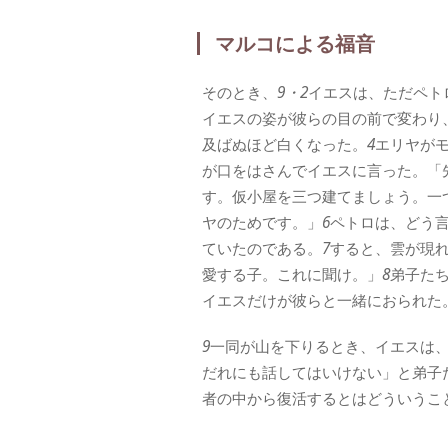
マルコによる福音
そのとき、
9・2
イエスは、ただペト
イエスの姿が彼らの目の前で変わり
及ばぬほど白くなった。
4
エリヤが
が口をはさんでイエスに言った。「
す。仮小屋を三つ建てましょう。一
ヤのためです。」
6
ペトロは、どう
ていたのである。
7
すると、雲が現
愛する子。これに聞け。」
8
弟子た
イエスだけが彼らと一緒におられた
9
一同が山を下りるとき、イエスは
だれにも話してはいけない」と弟子
者の中から復活するとはどういうこ