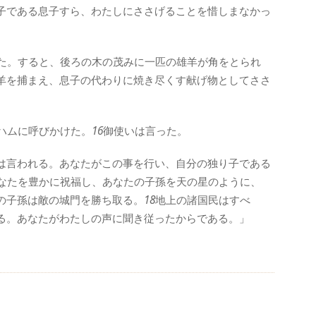
子である息子すら、わたしにささげることを惜しまなかっ
た。すると、後ろの木の茂みに一匹の雄羊が角をとられ
羊を捕まえ、息子の代わりに焼き尽くす献げ物としてささ
ハムに呼びかけた。
16
御使いは言った。
は言われる。あなたがこの事を行い、自分の独り子である
なたを豊かに祝福し、あなたの子孫を天の星のように、
の子孫は敵の城門を勝ち取る。
18
地上の諸国民はすべ
る。あなたがわたしの声に聞き従ったからである。」