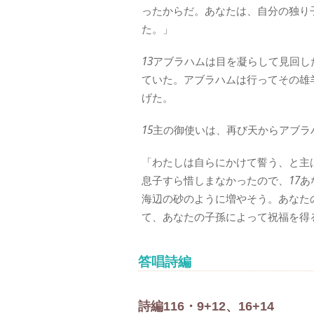
ったからだ。あなたは、自分の独り
た。」
13
アブラハムは目を凝らして見回し
ていた。アブラハムは行ってその雄
げた。
15
主の御使いは、再び天からアブラ
「わたしは自らにかけて誓う、と主
息子すら惜しまなかったので、
17
あ
海辺の砂のように増やそう。あなた
て、あなたの子孫によって祝福を得
答唱詩編
詩編116・9+12、16+14