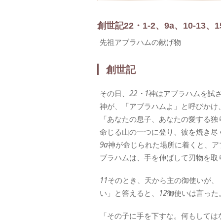
創世記22・1-2、9a、10-13、15
先祖アブラハムの献げ物
創世記
その日、
22・1
神はアブラハムを試
神が、「アブラハムよ」と呼びかけ
「あなたの息子、あなたの愛する独
命じる山の一つに登り、彼を焼き尽
9a
神が命じられた場所に着くと、ア
ブラハムは、手を伸ばして刃物を取
11
そのとき、天から主の御使いが、
い」と答えると、
12
御使いは言った
「その子に手を下すな。何もしては