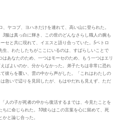
ロ、ヤコブ、ヨハネだけを連れて、高い山に登られた。
、
3
服は真っ白に輝き、この世のどんなさらし職人の腕も
モーセと共に現れて、イエスと語り合っていた。
5
ペトロ
先生、わたしたちがここにいるのは、すばらしいことで
つはあなたのため、一つはモーセのため、もう一つはエリ
言えばよいのか、分からなかった。弟子たちは非常に恐れ
れて彼らを覆い、雲の中から声がした。「これはわたしの
ちは急いで辺りを見回したが、もはやだれも見えず、ただ
。
、「人の子が死者の中から復活するまでは、今見たことを
たちに命じられた。
10
彼らはこの言葉を心に留めて、死
とかと論じ合った。