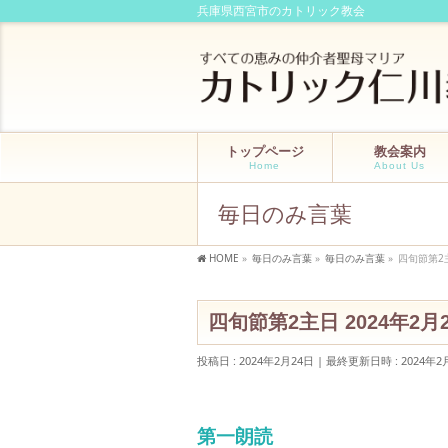
兵庫県西宮市のカトリック教会
トップページ
教会案内
Home
About Us
毎日のみ言葉
HOME
»
毎日のみ言葉
»
毎日のみ言葉
»
四旬節第2
四旬節第2主日 2024年2
投稿日 : 2024年2月24日
最終更新日時 : 2024年2
第一朗読