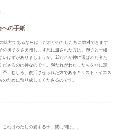
た。
会への手紙
の味方であるならば、だれがわたしたちに敵対できます
その御子をさえ惜しまず死に渡された方は、御子と一緒
ないはずがありましょうか。
33
だれが神に選ばれた者た
くださるのは神なのです。
34
だれがわたしたちを罪に定
、否、むしろ、復活させられた方であるキリスト・イエス
ちのために執り成してくださるのです。
「これはわたしの愛する子。彼に聞け。」