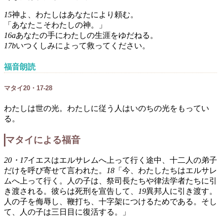
15
神よ、わたしはあなたにより頼む。
「あなたこそわたしの神。」
16a
あなたの手にわたしの生涯をゆだねる。
17b
いつくしみによって救ってください。
福音朗読
マタイ20・17-28
わたしは世の光。わたしに従う人はいのちの光をもってい
る。
マタイによる福音
20・17
イエスはエルサレムへ上って行く途中、十二人の弟子
だけを呼び寄せて言われた。
18
「今、わたしたちはエルサレ
ムへ上って行く。人の子は、祭司長たちや律法学者たちに引
き渡される。彼らは死刑を宣告して、
19
異邦人に引き渡す。
人の子を侮辱し、鞭打ち、十字架につけるためである。そし
て、人の子は三日目に復活する。」