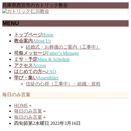
兵庫県西宮市のカトリック教会
MENU
メ
トップページ
Home
ニ
教会案内
About Us
ュ
結婚式・お葬儀のご案内（工事中）
ー
司祭メッセージ
Father’s Message
を
ミサ・予定
Mass & Schedule
飛
アクセス
Access
ば
はじめての方へ
FAQ
す
学び・集い
Assemblies
信徒の心得（工事中）・組織・規程
毎日のみ言葉
HOME
»
毎日のみ言葉
»
毎日のみ言葉
»
四旬節第2水曜日 2022年3月16日