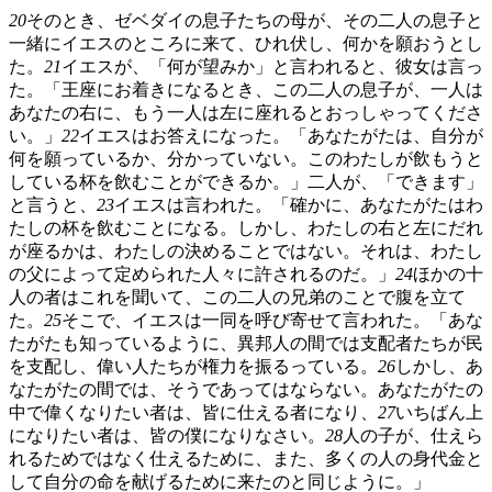
20
そのとき、ゼベダイの息子たちの母が、その二人の息子と
一緒にイエスのところに来て、ひれ伏し、何かを願おうとし
た。
21
イエスが、「何が望みか」と言われると、彼女は言っ
た。「王座にお着きになるとき、この二人の息子が、一人は
あなたの右に、もう一人は左に座れるとおっしゃってくださ
い。」
22
イエスはお答えになった。「あなたがたは、自分が
何を願っているか、分かっていない。このわたしが飲もうと
している杯を飲むことができるか。」二人が、「できます」
と言うと、
23
イエスは言われた。「確かに、あなたがたはわ
たしの杯を飲むことになる。しかし、わたしの右と左にだれ
が座るかは、わたしの決めることではない。それは、わたし
の父によって定められた人々に許されるのだ。」
24
ほかの十
人の者はこれを聞いて、この二人の兄弟のことで腹を立て
た。
25
そこで、イエスは一同を呼び寄せて言われた。「あな
たがたも知っているように、異邦人の間では支配者たちが民
を支配し、偉い人たちが権力を振るっている。
26
しかし、あ
なたがたの間では、そうであってはならない。あなたがたの
中で偉くなりたい者は、皆に仕える者になり、
27
いちばん上
になりたい者は、皆の僕になりなさい。
28
人の子が、仕えら
れるためではなく仕えるために、また、多くの人の身代金と
して自分の命を献げるために来たのと同じように。」