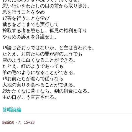
悪い行いをわたしの目の前から取り除け。
悪を行うことをやめ
17
善を行うことを学び
裁きをどこまでも実行して
搾取する者を懲らし、孤児の権利を守り
やもめの訴えを弁護せよ。
18
論じ合おうではないか、と主は言われる。
たとえ、お前たちの罪が緋のようでも
雪のように白くなることができる。
たとえ、紅のようであっても
羊の毛のようになることができる。
19
お前たちが進んで従うなら
大地の実りを食べることができる。
20
かたくなに背くなら、剣の餌食になる。
主の口がこう宣言される。
答唱詩編
詩編50・7、15+23