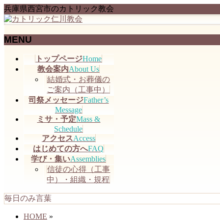
兵庫県西宮市のカトリック教会
MENU
メ
トップページ
Home
ニ
教会案内
About Us
ュ
結婚式・お葬儀の
ー
ご案内（工事中）
を
司祭メッセージ
Father’s
飛
Message
ミサ・予定
Mass &
ば
Schedule
す
アクセス
Access
はじめての方へ
FAQ
学び・集い
Assemblies
信徒の心得（工事
中）・組織・規程
毎日のみ言葉
HOME
»