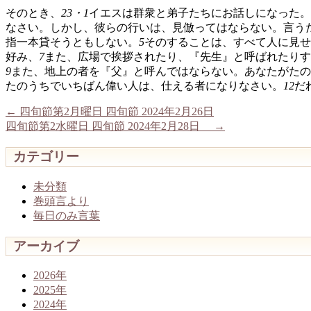
そのとき、
23・1
イエスは群衆と弟子たちにお話しになった。
なさい。しかし、彼らの行いは、見倣ってはならない。言う
指一本貸そうともしない。
5
そのすることは、すべて人に見せ
好み、
7
また、広場で挨拶されたり、『先生』と呼ばれたりす
9
また、地上の者を『父』と呼んではならない。あなたがたの
たのうちでいちばん偉い人は、仕える者になりなさい。
12
だ
←
四旬節第2月曜日 四旬節 2024年2月26日
四旬節第2水曜日 四旬節 2024年2月28日
→
カテゴリー
未分類
巻頭言より
毎日のみ言葉
アーカイブ
2026年
2025年
2024年