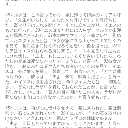
す。」
28
マルタは、こう言ってから、家に帰って姉妹のマリアを呼
び、「先生がいらして、あなたをお呼びです」と耳打ちし
た。
29
マリアはこれを聞くと、すぐに立ち上がり、イエスの
もとに行った。
30
イエスはまだ村には入らず、マルタが出迎
えた場所におられた。
31
家の中でマリアと一緒にいて、慰め
ていたユダヤ人たちは、彼女が急に立ち上がって出て行くの
を見て、墓に泣きに行くのだろうと思い、後を追った。
32
マ
リアはイエスのおられる所に来て、イエスを見るなり足もと
にひれ伏し、「主よ、もしここにいてくださいましたら、わ
たしの兄弟は死ななかったでしょうに」と言った。
33
彼女が
泣き、一緒に来たユダヤ人たちも泣いているのを見て、イエ
スは、心に憤りを覚え、興奮して、
34
言われた。「どこに葬
ったのか。」彼らは、「主よ、来て、御覧ください」と言っ
た。
35
イエスは涙を流された。
36
ユダヤ人たちは、「御覧な
さい、どんなにラザロを愛しておられたことか」と言った。
37
しかし、中には、「盲人の目を開けたこの人も、ラザロが
死なないようにはできなかったのか」と言う者もいた。
38
イエスは、再び心に憤りを覚えて、墓に来られた。墓は洞
穴で、石でふさがれていた。
39
イエスが、「その石を取りの
けなさい」と言われると、死んだラザロの姉妹マルタが、
「主よ、四日もたっていますから、もうにおいます」と言っ