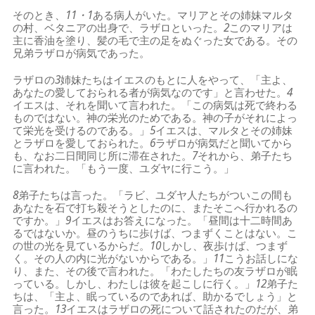
そのとき、
11・1
ある病人がいた。マリアとその姉妹マルタ
の村、ベタニアの出身で、ラザロといった。
2
このマリアは
主に香油を塗り、髪の毛で主の足をぬぐった女である。その
兄弟ラザロが病気であった。
ラザロの
3
姉妹たちはイエスのもとに人をやって、「主よ、
あなたの愛しておられる者が病気なのです」と言わせた。
4
イエスは、それを聞いて言われた。「この病気は死で終わる
ものではない。神の栄光のためである。神の子がそれによっ
て栄光を受けるのである。」
5
イエスは、マルタとその姉妹
とラザロを愛しておられた。
6
ラザロが病気だと聞いてから
も、なお二日間同じ所に滞在された。
7
それから、弟子たち
に言われた。「もう一度、ユダヤに行こう。」
8
弟子たちは言った。「ラビ、ユダヤ人たちがついこの間も
あなたを石で打ち殺そうとしたのに、またそこへ行かれるの
ですか。」
9
イエスはお答えになった。「昼間は十二時間あ
るではないか。昼のうちに歩けば、つまずくことはない。こ
の世の光を見ているからだ。
10
しかし、夜歩けば、つまず
く。その人の内に光がないからである。」
11
こうお話しにな
り、また、その後で言われた。「わたしたちの友ラザロが眠
っている。しかし、わたしは彼を起こしに行く。」
12
弟子た
ちは、「主よ、眠っているのであれば、助かるでしょう」と
言った。
13
イエスはラザロの死について話されたのだが、弟