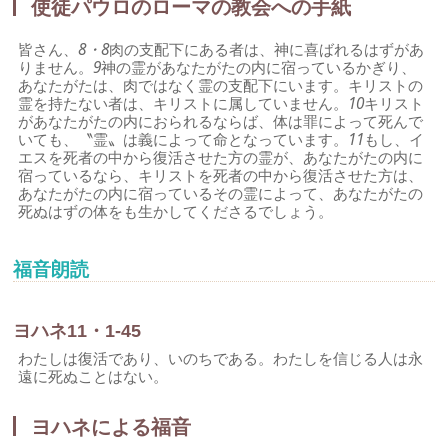
使徒パウロのローマの教会への手紙
皆さん、
8・8
肉の支配下にある者は、神に喜ばれるはずがあ
りません。
9
神の霊があなたがたの内に宿っているかぎり、
あなたがたは、肉ではなく霊の支配下にいます。キリストの
霊を持たない者は、キリストに属していません。
10
キリスト
があなたがたの内におられるならば、体は罪によって死んで
いても、〝霊〟は義によって命となっています。
11
もし、イ
エスを死者の中から復活させた方の霊が、あなたがたの内に
宿っているなら、キリストを死者の中から復活させた方は、
あなたがたの内に宿っているその霊によって、あなたがたの
死ぬはずの体をも生かしてくださるでしょう。
福音朗読
ヨハネ11・1-45
わたしは復活であり、いのちである。わたしを信じる人は永
遠に死ぬことはない。
ヨハネによる福音