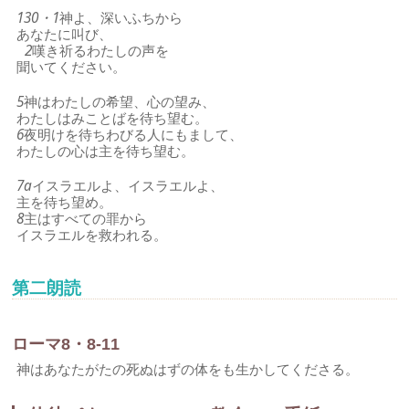
130・1
神よ、深いふちから
あなたに叫び、
2
嘆き祈るわたしの声を
聞いてください。
5
神はわたしの希望、心の望み、
わたしはみことばを待ち望む。
6
夜明けを待ちわびる人にもまして、
わたしの心は主を待ち望む。
7a
イスラエルよ、イスラエルよ、
主を待ち望め。
8
主はすべての罪から
イスラエルを救われる。
第二朗読
ローマ8・8-11
神はあなたがたの死ぬはずの体をも生かしてくださる。