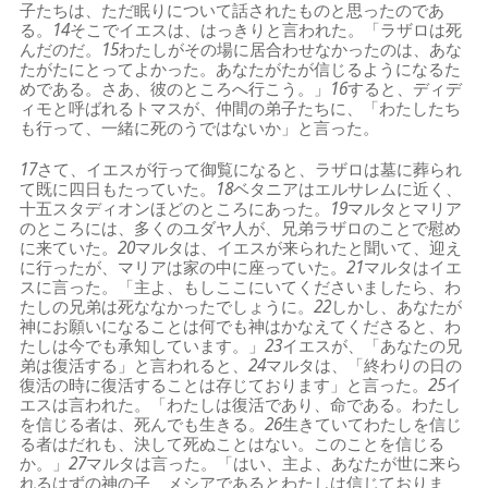
子たちは、ただ眠りについて話されたものと思ったのであ
る。
14
そこでイエスは、はっきりと言われた。「ラザロは死
んだのだ。
15
わたしがその場に居合わせなかったのは、あな
たがたにとってよかった。あなたがたが信じるようになるた
めである。さあ、彼のところへ行こう。」
16
すると、ディデ
ィモと呼ばれるトマスが、仲間の弟子たちに、「わたしたち
も行って、一緒に死のうではないか」と言った。
17
さて、イエスが行って御覧になると、ラザロは墓に葬られ
て既に四日もたっていた。
18
ベタニアはエルサレムに近く、
十五スタディオンほどのところにあった。
19
マルタとマリア
のところには、多くのユダヤ人が、兄弟ラザロのことで慰め
に来ていた。
20
マルタは、イエスが来られたと聞いて、迎え
に行ったが、マリアは家の中に座っていた。
21
マルタはイエ
スに言った。「主よ、もしここにいてくださいましたら、わ
たしの兄弟は死ななかったでしょうに。
22
しかし、あなたが
神にお願いになることは何でも神はかなえてくださると、わ
たしは今でも承知しています。」
23
イエスが、「あなたの兄
弟は復活する」と言われると、
24
マルタは、「終わりの日の
復活の時に復活することは存じております」と言った。
25
イ
エスは言われた。「わたしは復活であり、命である。わたし
を信じる者は、死んでも生きる。
26
生きていてわたしを信じ
る者はだれも、決して死ぬことはない。このことを信じる
か。」
27
マルタは言った。「はい、主よ、あなたが世に来ら
れるはずの神の子、メシアであるとわたしは信じておりま