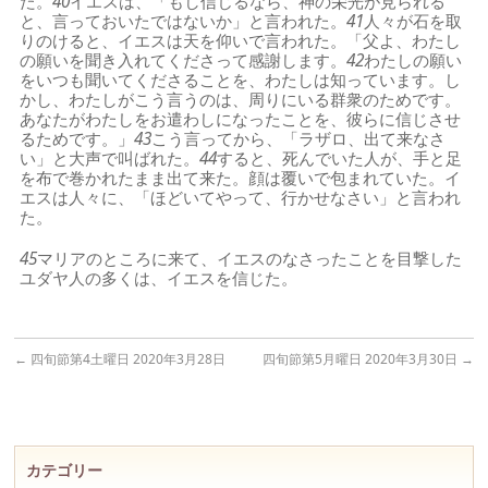
た。
40
イエスは、「もし信じるなら、神の栄光が見られる
と、言っておいたではないか」と言われた。
41
人々が石を取
りのけると、イエスは天を仰いで言われた。「父よ、わたし
の願いを聞き入れてくださって感謝します。
42
わたしの願い
をいつも聞いてくださることを、わたしは知っています。し
かし、わたしがこう言うのは、周りにいる群衆のためです。
あなたがわたしをお遣わしになったことを、彼らに信じさせ
るためです。」
43
こう言ってから、「ラザロ、出て来なさ
い」と大声で叫ばれた。
44
すると、死んでいた人が、手と足
を布で巻かれたまま出て来た。顔は覆いで包まれていた。イ
エスは人々に、「ほどいてやって、行かせなさい」と言われ
た。
45
マリアのところに来て、イエスのなさったことを目撃した
ユダヤ人の多くは、イエスを信じた。
←
四旬節第4土曜日 2020年3月28日
四旬節第5月曜日 2020年3月30日
→
カテゴリー