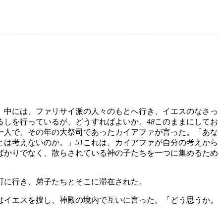
、中には、ファリサイ派の人々のもとへ行き、イエスのなさっ
るしを行っているが、どうすればよいか。
48
このままにしてお
一人で、その年の大祭司であったカイアファが言った。「あな
とは考えないのか。」
51
これは、カイアファが自分の考えから
ばかりでなく、散らされている神の子たちを一つに集めるため
町に行き、弟子たちとそこに滞在された。
はイエスを捜し、神殿の境内で互いに言った。「どう思うか。