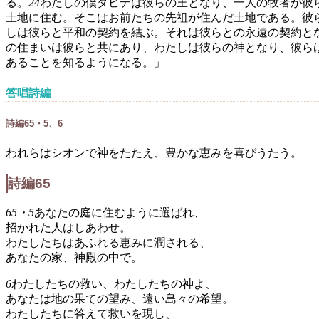
る。
24
わたしの僕ダビデは彼らの王となり、一人の牧者が彼
土地に住む。そこはお前たちの先祖が住んだ土地である。彼
しは彼らと平和の契約を結ぶ。それは彼らとの永遠の契約と
の住まいは彼らと共にあり、わたしは彼らの神となり、彼ら
あることを知るようになる。」
答唱詩編
詩編65・5、6
われらはシオンで神をたたえ、豊かな恵みを喜びうたう。
詩編65
65・5
あなたの庭に住むように選ばれ、
招かれた人はしあわせ。
わたしたちはあふれる恵みに潤される、
あなたの家、神殿の中で。
6
わたしたちの救い、わたしたちの神よ、
あなたは地の果ての望み、遠い島々の希望。
わたしたちに答えて救いを現し、