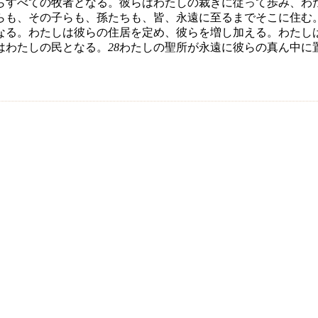
らすべての牧者となる。彼らはわたしの裁きに従って歩み、わ
らも、その子らも、孫たちも、皆、永遠に至るまでそこに住む
なる。わたしは彼らの住居を定め、彼らを増し加える。わたし
はわたしの民となる。
28
わたしの聖所が永遠に彼らの真ん中に