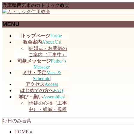
兵庫県西宮市のカトリック教会
MENU
メ
トップページ
Home
ニ
教会案内
About Us
ュ
結婚式・お葬儀の
ー
ご案内（工事中）
を
司祭メッセージ
Father’s
飛
Message
ミサ・予定
Mass &
ば
Schedule
す
アクセス
Access
はじめての方へ
FAQ
学び・集い
Assemblies
信徒の心得（工事
中）・組織・規程
毎日のみ言葉
HOME
»