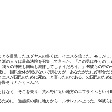
ことを目撃したユダヤ人の多くは、イエスを信じた。
46
しかし
イ派の人々は最高法院を召集して言った。「この男は多くのし
、我々の神殿も国民も滅ぼしてしまうだろう。」
49
彼らの中の
死に、国民全体が滅びないで済む方が、あなたがたに好都合だ
イエスが国民のために死ぬ、と言ったのである。
52
国民のため
を殺そうとたくらんだ。
とはなく、そこを去り、荒れ野に近い地方のエフライムという
るために、過越祭の前に地方からエルサレムへ上った。
56
彼ら