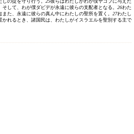
たしの掟を守り行う。
25
彼らはわたしがわが僕ヤコブに与えた
。そして、わが僕ダビデが永遠に彼らの支配者となる。
26
わた
はまた、永遠に彼らの真ん中にわたしの聖所を置く。
27
わたし
置かれるとき、諸国民は、わたしがイスラエルを聖別する主で