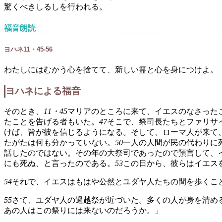
驚くべきしるしを行われる。
福音朗読
ヨハネ11・45-56
わたしにはむかう心を捨てて、新しい霊と心を身につけよ。
ヨハネによる福音
そのとき、
11・45
マリアのところに来て、イエスのなさった
たことを告げる者もいた。
47
そこで、祭司長たちとファリサ
けば、皆が彼を信じるようになる。そして、ローマ人が来て
たがたは何も分かっていない。
50
一人の人間が民の代わりに
話したのではない。その年の大祭司であったので預言して、
にも死ぬ、と言ったのである。
53
この日から、彼らはイエス
54
それで、イエスはもはや公然とユダヤ人たちの間を歩くこ
55
さて、ユダヤ人の過越祭が近づいた。多くの人が身を清め
あの人はこの祭りには来ないのだろうか。」