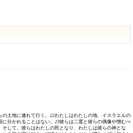
らの土地に連れて行く。
22
わたしはわたしの地、イスラエルの
国に分かれることはない。
23
彼らは二度と彼らの偶像や憎むべ
。そして、彼らはわたしの民となり、わたしは彼らの神とな