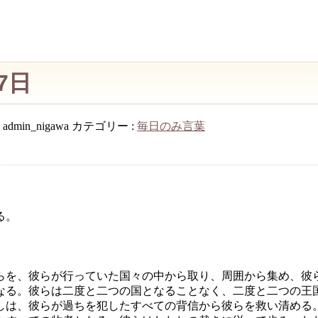
27日
:
admin_nigawa
カテゴリー :
毎日のみ言葉
る。
らを、彼らが行っていた国々の中から取り、周囲から集め、彼
なる。彼らは二度と二つの国となることなく、二度と二つの王
しは、彼らが過ちを犯したすべての背信から彼らを救い清める