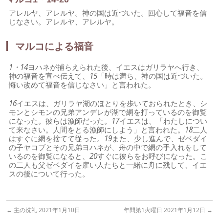
アレルヤ、アレルヤ。神の国は近づいた。回心して福音を信
じなさい。アレルヤ、アレルヤ。
マルコによる福音
1・14
ヨハネが捕らえられた後、イエスはガリラヤへ行き、
神の福音を宣べ伝えて、
15
「時は満ち、神の国は近づいた。
悔い改めて福音を信じなさい」と言われた。
16
イエスは、ガリラヤ湖のほとりを歩いておられたとき、シ
モンとシモンの兄弟アンデレが湖で網を打っているのを御覧
になった。彼らは漁師だった。
17
イエスは、「わたしについ
て来なさい。人間をとる漁師にしよう」と言われた。
18
二人
はすぐに網を捨てて従った。
19
また、少し進んで、ゼベダイ
の子ヤコブとその兄弟ヨハネが、舟の中で網の手入れをして
いるのを御覧になると、
20
すぐに彼らをお呼びになった。こ
の二人も父ゼベダイを雇い人たちと一緒に舟に残して、イエ
スの後について行った。
←
主の洗礼 2021年1月10日
年間第1火曜日 2021年1月12日
→