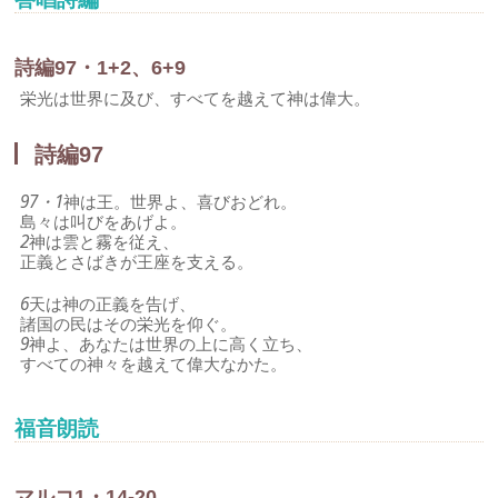
詩編97・1+2、6+9
栄光は世界に及び、すべてを越えて神は偉大。
詩編97
97・1
神は王。世界よ、喜びおどれ。
島々は叫びをあげよ。
2
神は雲と霧を従え、
正義とさばきが王座を支える。
6
天は神の正義を告げ、
諸国の民はその栄光を仰ぐ。
9
神よ、あなたは世界の上に高く立ち、
すべての神々を越えて偉大なかた。
福音朗読
マルコ1・14-20