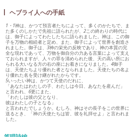
ヘブライ人への手紙
1・1
神は、かつて預言者たちによって、多くのかたちで、ま
た多くのしかたで先祖に語られたが、
2
この終わりの時代に
は、御子によってわたしたちに語られました。神は、この御
子を万物の相続者と定め、また、御子によって世界を創造さ
れました。御子は、
3
神の栄光の反映であり、神の本質の完
全な現れであって、万物を御自分の力ある言葉によって支え
ておられますが、人々の罪を清められた後、天の高い所にお
られる大いなる方の右の座にお着きになりました。
4
御子
は、天使たちより優れた者となられました。天使たちの名よ
り優れた名を受け継がれたからです。
5
いったい神は、かつて天使のだれに、
「あなたはわたしの子、わたしは今日、あなたを産んだ」
と言われ、
6
更にまた、
「わたしは彼の父となり、
彼はわたしの子となる」
と言われたでしょうか。むしろ、神はその長子をこの世界に
送るとき、「神の天使たちは皆、彼を礼拝せよ」と言われま
した。
答唱詩編