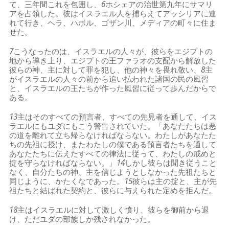
て、三年間これを包囲し、
6
ホシェアの治世第九年にサマリ
アを占領した。彼はイスラエル人を捕らえてアッシリアに連
れて行き、ヘラ、ハボル、ゴザン川、メディアの町々に住ま
せた。
7
こうなったのは、イスラエルの人々が、彼らをエジプトの
地から導き上り、エジプトの王ファラオの支配から解放した
彼らの神、主に対して罪を犯し、他の神々を畏れ敬い、
8
主
がイスラエルの人々の前から追い払われた諸国の民の風習
と、イスラエルの王たちが作った風習に従って歩んだからで
ある。
13
主はそのすべての預言者、すべての先見者を通して、イス
ラエルにもユダにもこう警告されていた。「あなたたちは悪
の道を離れて立ち帰らなければならない。わたしがあなたた
ちの先祖に授け、またわたしの僕である預言者たちを通して
あなたたちに伝えたすべての律法に従って、わたしの戒めと
掟を守らなければならない。」
14
しかし彼らは聞き従うこと
なく、自分たちの神、主を信じようとしなかった先祖たちと
同じように、かたくなであった。
15
彼らは主の掟と、主が先
祖たちと結ばれた契約と、彼らに与えられた定めを拒んだ。
18
主はイスラエルに対して激しく憤り、彼らを御前から退
け、ただユダの部族しか残されなかった。