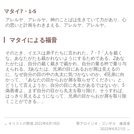
マタイ7・1-5
アレルヤ、アレルヤ。神のことばは生きていて力があり、心
の思いと計画をわきまえる。アレルヤ、アレルヤ。
マタイによる福音
そのとき、イエスは弟子たちに言われた。
7・1
「人を裁く
な。あなたがたも裁かれないようにするためである。
2
あな
たがたは、自分の裁く裁きで裁かれ、自分の量る秤で量り与
えられる。
3
あなたは、兄弟の目にあるおが屑は見えるの
に、なぜ自分の目の中の丸太に気づかないのか。
4
兄弟に向
かって、『あなたの目からおが屑を取らせてください』と、
どうして言えようか。自分の目に丸太があるではないか。
5
偽善者よ、まず自分の目から丸太を取り除け。そうすれば、
はっきり見えるようになって、兄弟の目からおが屑を取り除
くことができる。」
←
キリストの聖体 2022年6月19日
聖アロイジオ・ゴンザカ 修道者
2022年6月21日
→