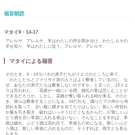
福音朗読
マタイ9・14-17
アレルヤ、アレルヤ。羊はわたしの声を聞き分け、わたしもその
羊を知り、羊はわたしに従う。アレルヤ、アレルヤ。
マタイによる福音
そのとき、
9・14
ヨハネの弟子たちがイエスのところに来て、
「わたしたちとファリサイ派の人々はよく断食しているのに、な
ぜ、あなたの弟子たちは断食しないのですか」と言った。
15
イエ
スは言われた。「花婿が一緒にいる間、婚礼の客は悲しむことが
できるだろうか。しかし、花婿が奪い取られる時が来る。そのと
き、彼らは断食することになる。
16
だれも、織りたての布から布
切れを取って、古い服に継ぎを当てたりはしない。新しい布切れ
が服を引き裂き、破れはいっそうひどくなるからだ。
17
新しいぶ
どう酒を古い革袋に入れる者はいない。そんなことをすれば、革
袋は破れ、ぶどう酒は流れ出て、革袋もだめになる。新しいぶど
う酒は、新しい革袋に入れるものだ。そうすれば、両方とも長も
ちする。」