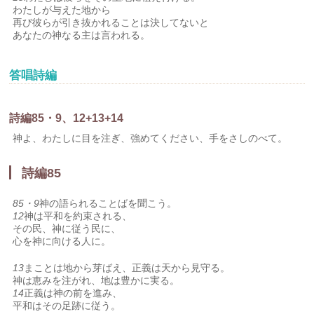
わたしが与えた地から
再び彼らが引き抜かれることは決してないと
あなたの神なる主は言われる。
答唱詩編
詩編85・9、12+13+14
神よ、わたしに目を注ぎ、強めてください、手をさしのべて。
詩編85
85・9
神の語られることばを聞こう。
12
神は平和を約束される、
その民、神に従う民に、
心を神に向ける人に。
13
まことは地から芽ばえ、正義は天から見守る。
神は恵みを注がれ、地は豊かに実る。
14
正義は神の前を進み、
平和はその足跡に従う。