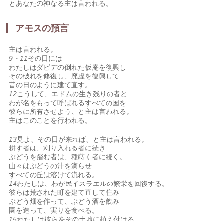
とあなたの神なる主は言われる。
アモスの預言
主は言われる。
9・11
その日には
わたしはダビデの倒れた仮庵を復興し
その破れを修復し、廃虚を復興して
昔の日のように建て直す。
12
こうして、エドムの生き残りの者と
わが名をもって呼ばれるすべての国を
彼らに所有させよう、と主は言われる。
主はこのことを行われる。
13
見よ、その日が来れば、と主は言われる。
耕す者は、刈り入れる者に続き
ぶどうを踏む者は、種蒔く者に続く。
山々はぶどうの汁を滴らせ
すべての丘は溶けて流れる。
14
わたしは、わが民イスラエルの繁栄を回復する。
彼らは荒された町を建て直して住み
ぶどう畑を作って、ぶどう酒を飲み
園を造って、実りを食べる。
15
わたしは彼らをその土地に植え付ける。