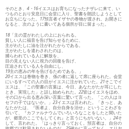
そのとき、
4・16
イエスはお育ちになったナザレに来て、い
つものとおり安息日に会堂に入り、聖書を朗読しようとして
お立ちになった。
17
預言者イザヤの巻物が渡され、お開きに
なると、次のように書いてある個所が目に留まった。
18
「主の霊がわたしの上におられる。
貧しい人に福音を告げ知らせるために、
主がわたしに油を注がれたからである。
主がわたしを遣わされたのは、
捕らわれている人に解放を、
目の見えない人に視力の回復を告げ、
圧迫されている人を自由にし、
19
主の恵みの年を告げるためである。」
20
イエスは巻物を巻き、係の者に返して席に座られた。会堂
にいるすべての人の目がイエスに注がれていた。
21
そこでイ
エスは、「この聖書の言葉は、今日、あなたがたが耳にした
とき、実現した」と話し始められた。
22
皆はイエスをほめ、
その口から出る恵み深い言葉に驚いて言った。「この人はヨ
セフの子ではないか。」
23
イエスは言われた。「きっと、あ
なたがたは、『医者よ、自分自身を治せ』ということわざを
引いて、『カファルナウムでいろいろなことをしたと聞いた
が、郷里のここでもしてくれ』と言うにちがいない。」
24
そ
して、言われた。「はっきり言っておく。預言者は、自分の
故郷では歓迎されないものだ。
25
確かに言っておく。エリヤ