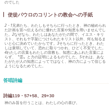
のでした
使徒パウロのコリントの教会への手紙
2・1
兄弟たち、わたしもそちらに行ったとき、神の秘められ
た計画を宣べ伝えるのに優れた言葉や知恵を用いませんでし
た。
2
なぜなら、わたしはあなたがたの間で、イエス・キリ
スト、それも十字架につけられたキリスト以外、何も知るま
いと心に決めていたからです。
3
そちらに行ったとき、わた
しは衰弱していて、恐れに取りつかれ、ひどく不安でした。
4
わたしの言葉もわたしの宣教も、知恵にあふれた言葉によ
らず、〝霊〟と力の証明によるものでした。
5
それは、あな
たがたが人の知恵によってではなく、神の力によって信じる
ようになるためでした。
答唱詩編
詩編119・57+58、29+30
神のみ旨を行うことは、わたしの心の喜び。