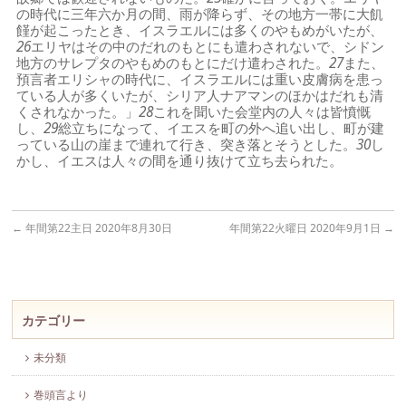
の時代に三年六か月の間、雨が降らず、その地方一帯に大飢
饉が起こったとき、イスラエルには多くのやもめがいたが、
26
エリヤはその中のだれのもとにも遣わされないで、シドン
地方のサレプタのやもめのもとにだけ遣わされた。
27
また、
預言者エリシャの時代に、イスラエルには重い皮膚病を患っ
ている人が多くいたが、シリア人ナアマンのほかはだれも清
くされなかった。」
28
これを聞いた会堂内の人々は皆憤慨
し、
29
総立ちになって、イエスを町の外へ追い出し、町が建
っている山の崖まで連れて行き、突き落とそうとした。
30
し
かし、イエスは人々の間を通り抜けて立ち去られた。
←
年間第22主日 2020年8月30日
年間第22火曜日 2020年9月1日
→
カテゴリー
未分類
巻頭言より