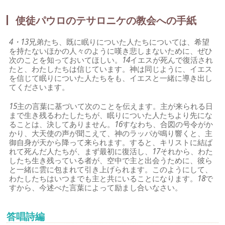
使徒パウロのテサロニケの教会への手紙
4・13
兄弟たち、既に眠りについた人たちについては、希望
を持たないほかの人々のように嘆き悲しまないために、ぜひ
次のことを知っておいてほしい。
14
イエスが死んで復活され
たと、わたしたちは信じています。神は同じように、イエス
を信じて眠りについた人たちをも、イエスと一緒に導き出し
てくださいます。
15
主の言葉に基づいて次のことを伝えます。主が来られる日
まで生き残るわたしたちが、眠りについた人たちより先にな
ることは、決してありません。
16
すなわち、合図の号令がか
かり、大天使の声が聞こえて、神のラッパが鳴り響くと、主
御自身が天から降って来られます。すると、キリストに結ば
れて死んだ人たちが、まず最初に復活し、
17
それから、わた
したち生き残っている者が、空中で主と出会うために、彼ら
と一緒に雲に包まれて引き上げられます。このようにして、
わたしたちはいつまでも主と共にいることになります。
18
で
すから、今述べた言葉によって励まし合いなさい。
答唱詩編