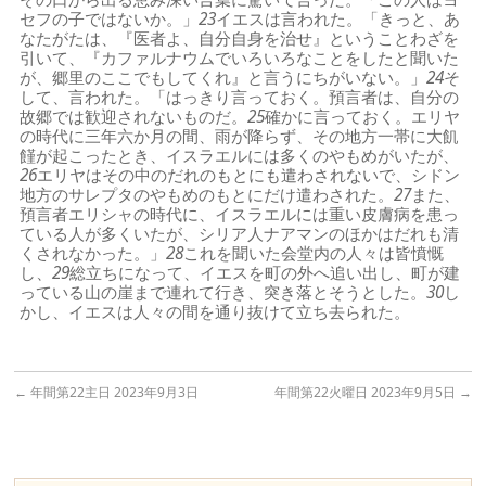
セフの子ではないか。」
23
イエスは言われた。「きっと、あ
なたがたは、『医者よ、自分自身を治せ』ということわざを
引いて、『カファルナウムでいろいろなことをしたと聞いた
が、郷里のここでもしてくれ』と言うにちがいない。」
24
そ
して、言われた。「はっきり言っておく。預言者は、自分の
故郷では歓迎されないものだ。
25
確かに言っておく。エリヤ
の時代に三年六か月の間、雨が降らず、その地方一帯に大飢
饉が起こったとき、イスラエルには多くのやもめがいたが、
26
エリヤはその中のだれのもとにも遣わされないで、シドン
地方のサレプタのやもめのもとにだけ遣わされた。
27
また、
預言者エリシャの時代に、イスラエルには重い皮膚病を患っ
ている人が多くいたが、シリア人ナアマンのほかはだれも清
くされなかった。」
28
これを聞いた会堂内の人々は皆憤慨
し、
29
総立ちになって、イエスを町の外へ追い出し、町が建
っている山の崖まで連れて行き、突き落とそうとした。
30
し
かし、イエスは人々の間を通り抜けて立ち去られた。
←
年間第22主日 2023年9月3日
年間第22火曜日 2023年9月5日
→