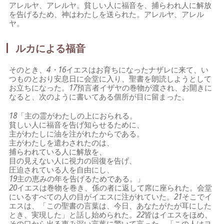
アレルヤ、アレルヤ。貧しい人に福音を、捕らわれ人に解放
を告げるため、神はわたしを送られた。アレルヤ、アレル
ヤ。
ルカによる福音
そのとき、
4・16
イエスはお育ちになったナザレに来て、い
つものとおり安息日に会堂に入り、聖書を朗読しようとして
お立ちになった。
17
預言者イザヤの巻物が渡され、お開きに
なると、次のように書いてある個所が目に留まった。
18
「主の霊がわたしの上におられる。
貧しい人に福音を告げ知らせるために、
主がわたしに油を注がれたからである。
主がわたしを遣わされたのは、
捕らわれている人に解放を、
目の見えない人に視力の回復を告げ、
圧迫されている人を自由にし、
19
主の恵みの年を告げるためである。」
20
イエスは巻物を巻き、係の者に返して席に座られた。会堂
にいるすべての人の目がイエスに注がれていた。
21
そこでイ
エスは、「この聖書の言葉は、今日、あなたがたが耳にした
とき、実現した」と話し始められた。
22
皆はイエスをほめ、
その口から出る恵み深い言葉に驚いて言った。「この人はヨ