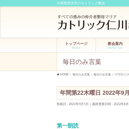
兵庫県西宮市のカトリック教会
トップページ
教会案内
Home
About Us
毎日のみ言葉
HOME
»
毎日のみ言葉
»
毎日のみ言葉
»
年間第22
年間第22木曜日 2022年
投稿日 : 2022年9月1日
最終更新日時 : 2022年8月
第一朗読