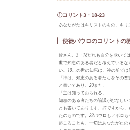
①コリント3・18-23
あなたがたはキリストのもの、キリ
使徒パウロのコリントの
皆さん、
3・18
だれも自分を欺いて
世で知恵のある者だと考えているな
い。
19
この世の知恵は、神の前では
「神は、知恵のある者たちをその悪
と書いてあり、
20
また、
「主は知っておられる、
知恵のある者たちの論議がむなしい
とも書いてあります。
21
ですから、
たのものです。
22
パウロもアポロも
起こることも。一切はあなたがたの