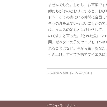
ませんでした。しかし、お言葉です
師たちがそのとおりにすると、おび
もう一そうの舟にいる仲間に合図し
そうの舟を魚でいっぱいにしたので
は、イエスの足もとにひれ伏して、
のです」と言った。
9
とれた魚にシ
間、ゼベダイの子のヤコブもヨハネ
れることはない。今から後、あなた
引き上げ、すべてを捨ててイエスに
←
年間第22水曜日 2022年8月31日
プライバシーポリシー