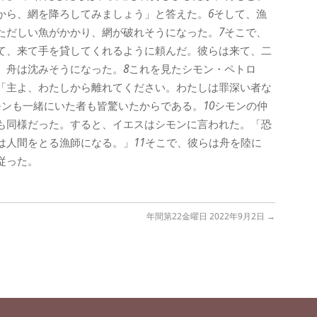
から、網を降ろしてみましょう」と答えた。
6
そして、漁
ただしい魚がかかり、網が破れそうになった。
7
そこで、
て、来て手を貸してくれるように頼んだ。彼らは来て、二
、舟は沈みそうになった。
8
これを見たシモン・ペトロ
「主よ、わたしから離れてください。わたしは罪深い者な
モンも一緒にいた者も皆驚いたからである。
10
シモンの仲
も同様だった。すると、イエスはシモンに言われた。「恐
は人間をとる漁師になる。」
11
そこで、彼らは舟を陸に
従った。
年間第22金曜日 2022年9月2日
→