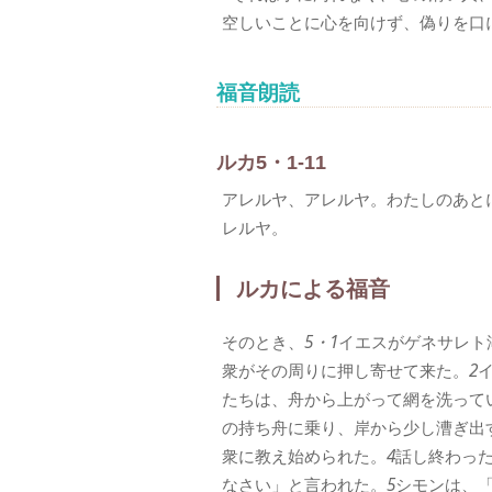
空しいことに心を向けず、偽りを口
福音朗読
ルカ5・1-11
アレルヤ、アレルヤ。わたしのあと
レルヤ。
ルカによる福音
そのとき、
5・1
イエスがゲネサレト
衆がその周りに押し寄せて来た。
2
たちは、舟から上がって網を洗って
の持ち舟に乗り、岸から少し漕ぎ出
衆に教え始められた。
4
話し終わっ
なさい」と言われた。
5
シモンは、