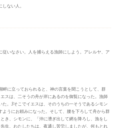
にしない人。
に従いなさい。人を捕らえる漁師にしよう。アレルヤ、ア
湖畔に立っておられると、神の言葉を聞こうとして、群
イエスは、二そうの舟が岸にあるのを御覧になった。漁師
いた。
3
そこでイエスは、そのうちの一そうであるシモン
すようにお頼みになった。そして、腰を下ろして舟から群
たとき、シモンに、「沖に漕ぎ出して網を降ろし、漁をし
「先生、わたしたちは、夜通し苦労しましたが、何もとれ