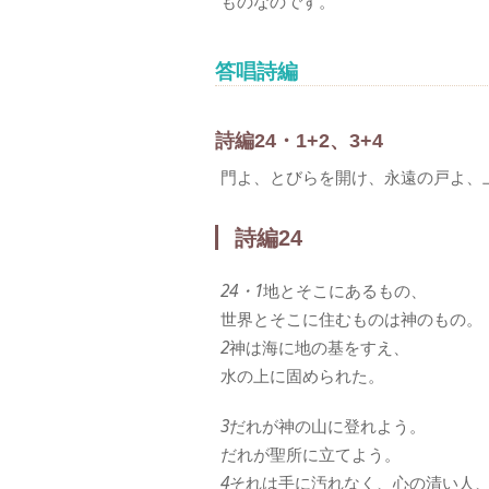
ものなのです。
答唱詩編
詩編24・1+2、3+4
門よ、とびらを開け、永遠の戸よ、
詩編24
24・1
地とそこにあるもの、
世界とそこに住むものは神のもの。
2
神は海に地の基をすえ、
水の上に固められた。
3
だれが神の山に登れよう。
だれが聖所に立てよう。
4
それは手に汚れなく、心の清い人