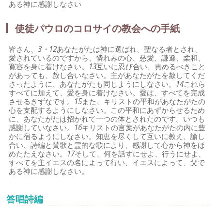
ある神に感謝しなさい
使徒パウロのコロサイの教会への手紙
皆さん、
3・12
あなたがたは神に選ばれ、聖なる者とされ、
愛されているのですから、憐れみの心、慈愛、謙遜、柔和、
寛容を身に着けなさい。
13
互いに忍び合い、責めるべきこと
があっても、赦し合いなさい。主があなたがたを赦してくだ
さったように、あなたがたも同じようにしなさい。
14
これら
すべてに加えて、愛を身に着けなさい。愛は、すべてを完成
させるきずなです。
15
また、キリストの平和があなたがたの
心を支配するようにしなさい。この平和にあずからせるため
に、あなたがたは招かれて一つの体とされたのです。いつも
感謝していなさい。
16
キリストの言葉があなたがたの内に豊
かに宿るようにしなさい。知恵を尽くして互いに教え、諭し
合い、詩編と賛歌と霊的な歌により、感謝して心から神をほ
めたたえなさい。
17
そして、何を話すにせよ、行うにせよ、
すべてを主イエスの名によって行い、イエスによって、父で
ある神に感謝しなさい。
答唱詩編