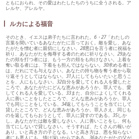
ともにおられ、その愛はわたしたちのうちに全うされる。ア
レルヤ、アレルヤ。
ルカによる福音
そのとき、イエスは弟子たちに言われた。
6・27
「わたしの
言葉を聞いているあなたがたに言っておく。敵を愛し、あな
たがたを憎む者に親切にしなさい。
28
悪口を言う者に祝福を
祈り、あなたがたを侮辱する者のために祈りなさい。
29
あな
たの頬を打つ者には、もう一方の頬をも向けなさい。上着を
奪い取る者には、下着をも拒んではならない。
30
求める者に
は、だれにでも与えなさい。あなたの持ち物を奪う者から取
り返そうとしてはならない。
31
人にしてもらいたいと思うこ
とを、人にもしなさい。
32
自分を愛してくれる人を愛したと
ころで、あなたがたにどんな恵みがあろうか。罪人でも、愛
してくれる人を愛している。
33
また、自分によくしてくれる
人に善いことをしたところで、どんな恵みがあろうか。罪人
でも同じことをしている。
34
返してもらうことを当てにして
貸したところで、どんな恵みがあろうか。罪人さえ、同じも
のを返してもらおうとして、罪人に貸すのである。
35
しか
し、あなたがたは敵を愛しなさい。人に善いことをし、何も
当てにしないで貸しなさい。そうすれば、たくさんの報いが
あり、いと高き方の子となる。いと高き方は、恩を知らない
者にも悪人にも、情け深いからである。
36
あなたがたの父が