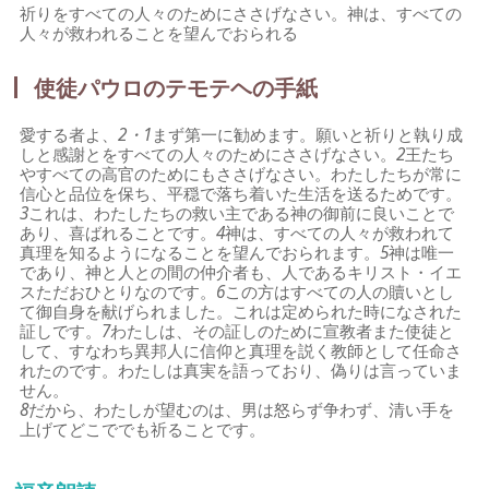
祈りをすべての人々のためにささげなさい。神は、すべての
人々が救われることを望んでおられる
使徒パウロのテモテヘの手紙
愛する者よ、
2・1
まず第一に勧めます。願いと祈りと執り成
しと感謝とをすべての人々のためにささげなさい。
2
王たち
やすべての高官のためにもささげなさい。わたしたちが常に
信心と品位を保ち、平穏で落ち着いた生活を送るためです。
3
これは、わたしたちの救い主である神の御前に良いことで
あり、喜ばれることです。
4
神は、すべての人々が救われて
真理を知るようになることを望んでおられます。
5
神は唯一
であり、神と人との間の仲介者も、人であるキリスト・イエ
スただおひとりなのです。
6
この方はすべての人の贖いとし
て御自身を献げられました。これは定められた時になされた
証しです。
7
わたしは、その証しのために宣教者また使徒と
して、すなわち異邦人に信仰と真理を説く教師として任命さ
れたのです。わたしは真実を語っており、偽りは言っていま
せん。
8
だから、わたしが望むのは、男は怒らず争わず、清い手を
上げてどこででも祈ることです。