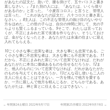
があなたの証文だ。急いで、腰を掛けて、五十バトスと書き
直しなさい。』
7
また別の人には、『あなたは、いくら借り
があるのか』と言った。『小麦百コロス』と言うと、管理人
は言った。『これがあなたの証文だ。八十コロスと書き直し
なさい。』
8
主人は、この不正な管理人の抜け目のないやり
方をほめた。この世の子らは、自分の仲間に対して、光の子
らよりも賢くふるまっている。
9
そこで、わたしは言ってお
くが、不正にまみれた富で友達を作りなさい。そうしておけ
ば、金がなくなったとき、あなたがたは永遠の住まいに迎え
入れてもらえる。
10
ごく小さな事に忠実な者は、大きな事にも忠実である。ご
く小さな事に不忠実な者は、大きな事にも不忠実である。
11
だから、不正にまみれた富について忠実でなければ、だれが
あなたがたに本当に価値あるものを任せるだろうか。
12
ま
た、他人のものについて忠実でなければ、だれがあなたがた
のものを与えてくれるだろうか。
13
どんな召し使いも二人の
主人に仕えることはできない。一方を憎んで他方を愛する
か、一方に親しんで他方を軽んじるか、どちらかである。あ
なたがたは、神と富とに仕えることはできない。」
←
年間第24土曜日 2022年9月17日
年間第25月曜日 2022年9月19日
→