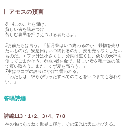
アモスの預言
8・4
このことを聞け。
貧しい者を踏みつけ
苦しむ農民を押さえつける者たちよ。
5
お前たちは言う。「新月祭はいつ終わるのか、穀物を売り
たいものだ。安息日はいつ終わるのか、麦を売り尽くしたい
ものだ。エファ升は小さくし、分銅は重くし、偽りの天秤を
使ってごまかそう。
6
弱い者を金で、貧しい者を靴一足の値
で買い取ろう。また、くず麦を売ろう。」
7
主はヤコブの誇りにかけて誓われる。
「わたしは、彼らが行ったすべてのことをいつまでも忘れな
い。」
答唱詩編
詩編113・1+2、3+4、7+8
神の名はあまねく世界に輝き、その栄光は天にそびえる。