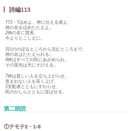
詩編113
113・1
ほめよ、神に仕える者よ、
神の名をほめたたえよ。
2
神の名に賛美、
今よりとこしえに。
3
日ののぼるところから沈むところまで、
神の名はたたえられる。
4
神はすべての民にあがめられ、
その栄光は天にそびえる。
7
神は貧しい人を立ち上がらせ、
恵まれない人を高く上げ、
5
支配者とともにすわらせ、
民のかしらとともに並ばせる。
第二朗読
①テモテ2・1-8