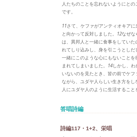
人たちのことを忘れないようにとの
です。
11
さて、ケファがアンティオキアに
と向かって反対しました。
12
なぜな
は、異邦人と一緒に食事をしていた
れてしり込みし、身を引こうとしだ
一緒にこのような心にもないことを
まれてしまいました。
14
しかし、わ
いないのを見たとき、皆の前でケフ
ながら、ユダヤ人らしい生き方をし
人にユダヤ人のように生活すること
答唱詩編
詩編117・1+2、栄唱