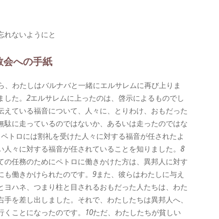
忘れないようにと
教会への手紙
ら、わたしはバルナバと一緒にエルサレムに再び上りま
ました。
2
エルサレムに上ったのは、啓示によるものでし
伝えている福音について、人々に、とりわけ、おもだった
無駄に走っているのではないか、あるいは走ったのではな
、ペトロには割礼を受けた人々に対する福音が任されたよ
い人々に対する福音が任されていることを知りました。
8
ての任務のためにペトロに働きかけた方は、異邦人に対す
にも働きかけられたのです。
9
また、彼らはわたしに与え
とヨハネ、つまり柱と目されるおもだった人たちは、わた
右手を差し出しました。それで、わたしたちは異邦人へ、
行くことになったのです。
10
ただ、わたしたちが貧しい