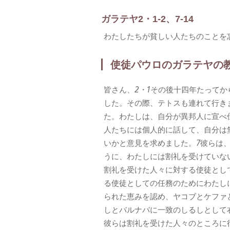
ガラテヤ2・1-2、7-14
わたしたちが貧しい人たちのことを
使徒パウロのガラテヤの
皆さん、
2・1
その後十四年たってか
した。その際、テトスも連れて行き
た。わたしは、自分が異邦人に宣べ
人たちには個人的に話して、自分は
いかと意見を求めました。
7
彼らは
うに、わたしには割礼を受けていな
割礼を受けた人々に対する使徒とし
る使徒としての任務のためにわたし
られた恵みを認め、ヤコブとケファ
しとバルナバに一致のしるしとして
彼らは割礼を受けた人々のところに