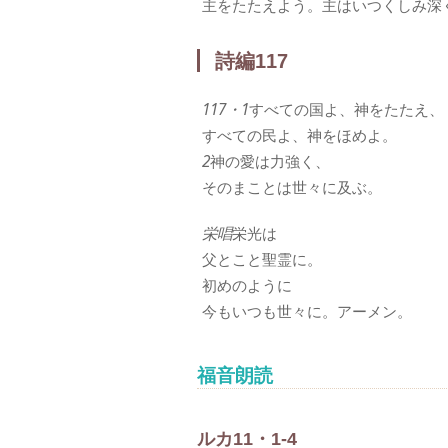
主をたたえよう。主はいつくしみ深
詩編117
117・1
すべての国よ、神をたたえ、
すべての民よ、神をほめよ。
2
神の愛は力強く、
そのまことは世々に及ぶ。
栄唱
栄光は
父とこと聖霊に。
初めのように
今もいつも世々に。アーメン。
福音朗読
ルカ11・1-4