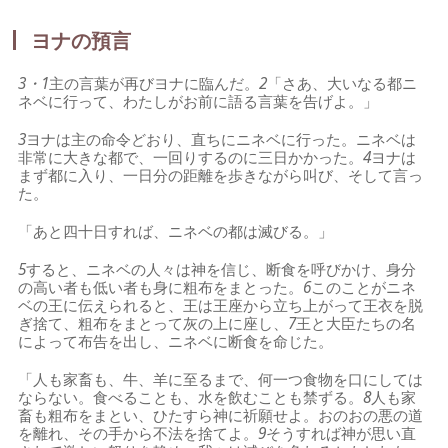
ヨナの預言
3・1
主の言葉が再びヨナに臨んだ。
2
「さあ、大いなる都ニ
ネベに行って、わたしがお前に語る言葉を告げよ。」
3
ヨナは主の命令どおり、直ちにニネベに行った。ニネベは
非常に大きな都で、一回りするのに三日かかった。
4
ヨナは
まず都に入り、一日分の距離を歩きながら叫び、そして言っ
た。
「あと四十日すれば、ニネベの都は滅びる。」
5
すると、ニネベの人々は神を信じ、断食を呼びかけ、身分
の高い者も低い者も身に粗布をまとった。
6
このことがニネ
ベの王に伝えられると、王は王座から立ち上がって王衣を脱
ぎ捨て、粗布をまとって灰の上に座し、
7
王と大臣たちの名
によって布告を出し、ニネベに断食を命じた。
「人も家畜も、牛、羊に至るまで、何一つ食物を口にしては
ならない。食べることも、水を飲むことも禁ずる。
8
人も家
畜も粗布をまとい、ひたすら神に祈願せよ。おのおの悪の道
を離れ、その手から不法を捨てよ。
9
そうすれば神が思い直