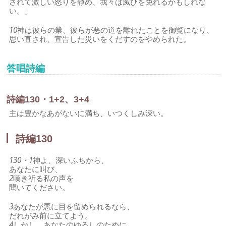
されて激しい怒りを静め、我々は滅びを免れるかもしれな
い。」
10
神は彼らの業、彼らが悪の道を離れたことを御覧になり、
思い直され、宣告した災いをくだすのをやめられた。
答唱詩編
詩編130・1+2、3+4
主は豊かなあがないに満ち、いつくしみ深い。
詩編130
130・1
神よ、深いふちから、
あなたに叫び、
2
嘆き祈る私の声を
聞いてください。
3
あなたが悪に目を留められるなら、
だれがみ前に立てよう。
4
しかし、あなたのゆるしのために、