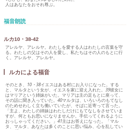
人はあなたをおそれ尊ぶ。
福音朗読
ルカ10・38-42
アレルヤ、アレルヤ。わたしを愛する人はわたしの言葉を守
る。わたしの父はその人を愛し、私たちはその人のもとに行
く。アレルヤ、アレルヤ。
ルカによる福音
そのとき、
10・38
イエスはある村にお入りになった。する
と、マルタという女が、イエスを家に迎え入れた。
39
彼女に
はマリアという姉妹がいた。マリアは主の足もとに座って、
その話に聞き入っていた。
40
マルタは、いろいろのもてなし
のためせわしく立ち働いていたが、そばに近寄って言った。
「主よ、わたしの姉妹はわたしだけにもてなしをさせていま
すが、何ともお思いになりませんか。手伝ってくれるように
おっしゃってください。」
41
主はお答えになった。「マル
タ、マルタ、あなたは多くのことに思い悩み、心を乱してい