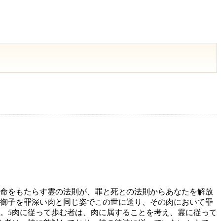
命をもたらす霊の法則が、罪と死との法則からあなたを解放
御子を罪深い肉と同じ姿でこの世に送り、その肉において罪
。
5
肉に従って歩む者は、肉に属することを考え、霊に従って