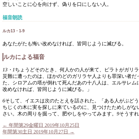
空しいことに心を向けず、偽りを口にしない人。
福音朗読
ルカ13・1-9
あなたがたも悔い改めなければ、皆同じように滅びる。
ルカによる福音
13・1
ちょうどそのとき、何人かの人が来て、ピラトがガリラ
災難に遭ったのは、ほかのどのガリラヤ人よりも罪深い者だ
た、シロアムの塔が倒れて死んだあの十八人は、エルサレム
改めなければ、皆同じように滅びる。」
6
そして、イエスは次のたとえを話された。「ある人がぶどう
ちじくの木に実を探しに来ているのに、見つけたためしがな
さい。木の周りを掘って、肥やしをやってみます。
9
そうすれ
←
年間第29金曜日 2019年10月25日
年間第30主日 2019年10月27日
→