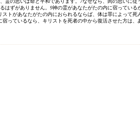
、霊の思いは命と平和であります。
7
なぜなら、肉の思いに従
るはずがありません。
9
神の霊があなたがたの内に宿っている
リストがあなたがたの内におられるならば、体は罪によって死
に宿っているなら、キリストを死者の中から復活させた方は、
。