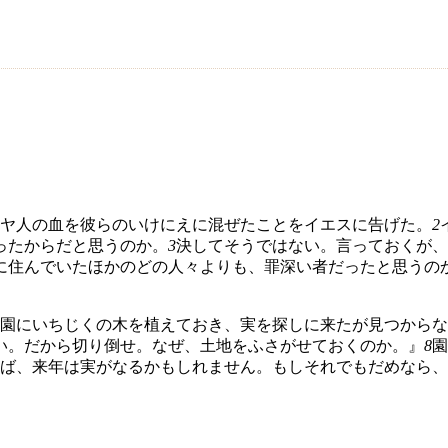
ヤ人の血を彼らのいけにえに混ぜたことをイエスに告げた。
2
ったからだと思うのか。
3
決してそうではない。言っておくが、
に住んでいたほかのどの人々よりも、罪深い者だったと思うの
園にいちじくの木を植えておき、実を探しに来たが見つからな
い。だから切り倒せ。なぜ、土地をふさがせておくのか。』
8
園
ば、来年は実がなるかもしれません。もしそれでもだめなら、