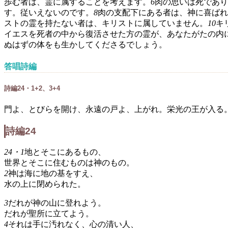
歩む者は、霊に属することを考えます。
6
肉の思いは死であり
す。従いえないのです。
8
肉の支配下にある者は、神に喜ばれ
ストの霊を持たない者は、キリストに属していません。
10
キ
イエスを死者の中から復活させた方の霊が、あなたがたの内
ぬはずの体をも生かしてくださるでしょう。
答唱詩編
詩編24・1+2、3+4
門よ、とびらを開け、永遠の戸よ、上がれ。栄光の王が入る
詩編24
24・1
地とそこにあるもの、
世界とそこに住むものは神のもの。
2
神は海に地の基をすえ、
水の上に閉められた。
3
だれが神の山に登れよう。
だれが聖所に立てよう。
4
それは手に汚れなく、心の清い人、