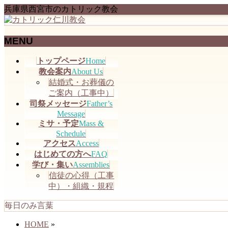
兵庫県西宮市のカトリック教会
MENU
メ
トップページ
Home
ニ
教会案内
About Us
ュ
結婚式・お葬儀の
ー
ご案内（工事中）
を
司祭メッセージ
Father’s
飛
Message
ミサ・予定
Mass &
ば
Schedule
す
アクセス
Access
はじめての方へ
FAQ
学び・集い
Assemblies
信徒の心得（工事
中）・組織・規程
毎日のみ言葉
HOME
»