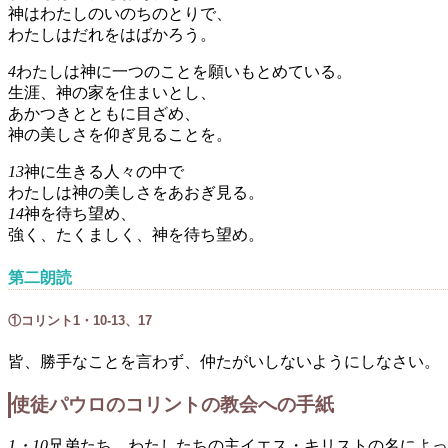
神はわたしのいのちのとりで、
わたしはだれをはばかろう。
4
わたしは神に一つのことを願いもとめている。
生涯、神の家を住まいとし、
あかつきとともに目ざめ、
神の美しさを仰ぎ見ることを。
13
神に生きる人々の中で
わたしは神の美しさをあおぎ見る。
14
神を待ち望め、
強く、たくましく、神を待ち望め。
第二朗読
①コリント1・10-13、17
皆、勝手なことを言わず、仲たがいしないようにしなさい。
使徒パウロのコリントの教会への手紙
1・10
兄弟たち、わたしたちの主イエス・キリストの名によっ