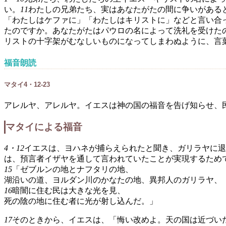
い。
11
わたしの兄弟たち、実はあなたがたの間に争いがある
「わたしはケファに」「わたしはキリストに」などと言い合
たのですか。あなたがたはパウロの名によって洗礼を受けた
リストの十字架がむなしいものになってしまわぬように、言
福音朗読
マタイ4・12-23
アレルヤ、アレルヤ。イエスは神の国の福音を告げ知らせ、
マタイによる福音
4・12
イエスは、ヨハネが捕らえられたと聞き、ガリラヤに退
は、預言者イザヤを通して言われていたことが実現するため
15
「ゼブルンの地とナフタリの地、
湖沿いの道、ヨルダン川のかなたの地、異邦人のガリラヤ、
16
暗闇に住む民は大きな光を見、
死の陰の地に住む者に光が射し込んだ。」
17
そのときから、イエスは、「悔い改めよ。天の国は近づい