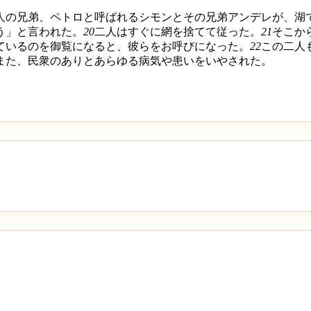
人の兄弟、ペトロと呼ばれるシモンとその兄弟アンデレが、湖
う」と言われた。
20
二人はすぐに網を捨てて従った。
21
そこか
ているのを御覧になると、彼らをお呼びになった。
22
この二人
また、民衆のありとあらゆる病気や患いをいやされた。