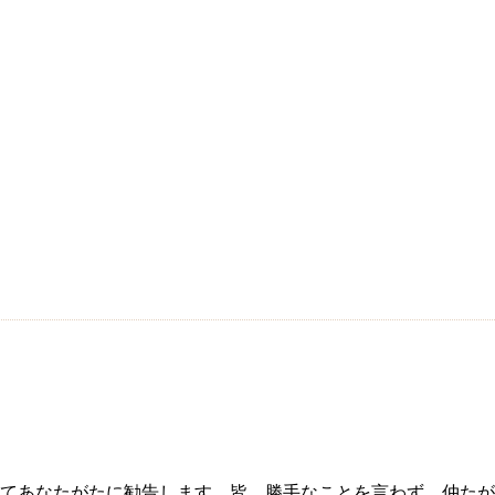
てあなたがたに勧告します。皆、勝手なことを言わず、仲たが