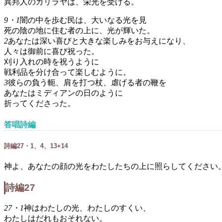
異邦人のガリラヤは、栄光を受ける。
9・1
闇の中を歩む民は、大いなる光を見
死の陰の地に住む者の上に、光が輝いた。
2
あなたは深い喜びと大きな楽しみをお与えになり、
人々は御前に喜び祝った。
刈り入れの時を祝うように
戦利品を分け合って楽しむように。
3
彼らの負う軛、肩を打つ杖、虐げる者の鞭を
あなたはミディアンの日のように
折ってくださった。
答唱詩編
詩編27・1、4、13+14
神よ、あなたの顔の光をわたしたちの上に照らしてください
詩編27
27・1
神はわたしの光、わたしのすくい、
わたしはだれもおそれない。