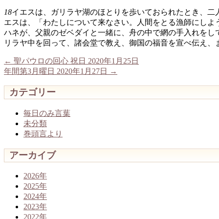
18
イエスは、ガリラヤ湖のほとりを歩いておられたとき、二
エスは、「わたしについて来なさい。人間をとる漁師にしよ
ハネが、父親のゼベダイと一緒に、舟の中で網の手入れをし
リラヤ中を回って、諸会堂で教え、御国の福音を宣べ伝え、
←
聖パウロの回心 祝日 2020年1月25日
年間第3月曜日 2020年1月27日
→
カテゴリー
毎日のみ言葉
未分類
巻頭言より
アーカイブ
2026年
2025年
2024年
2023年
2022年