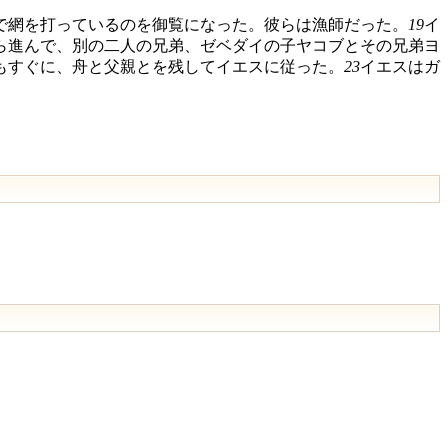
で網を打っているのを御覧になった。彼らは漁師だった。
19
イ
ら進んで、別の二人の兄弟、ゼベダイの子ヤコブとその兄弟ヨ
もすぐに、舟と父親とを残してイエスに従った。
23
イエスはガ