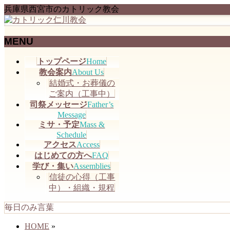
兵庫県西宮市のカトリック教会
MENU
メ
トップページ
Home
ニ
教会案内
About Us
ュ
結婚式・お葬儀の
ー
ご案内（工事中）
を
司祭メッセージ
Father’s
飛
Message
ミサ・予定
Mass &
ば
Schedule
す
アクセス
Access
はじめての方へ
FAQ
学び・集い
Assemblies
信徒の心得（工事
中）・組織・規程
毎日のみ言葉
HOME
»