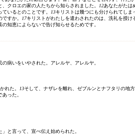
と、クロエの家の人たちから知らされました。
12
あなたがたは
っているとのことです。
13
キリストは幾つにも分けられてしま
のですか。
17
キリストがわたしを遣わされたのは、洗礼を授け
葉の知恵によらないで告げ知らせるためです。
民の病いをいやされた。アレルヤ、アレルヤ。
かれた。
13
そして、ナザレを離れ、ゼブルンとナフタリの地方
であった。
た」と言って、宣べ伝え始められた。