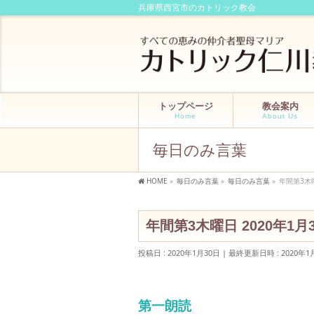
兵庫県西宮市のカトリック教会
トップページ
教会案内
Home
About Us
毎日のみ言葉
HOME
»
毎日のみ言葉
»
毎日のみ言葉
»
年間第3木曜
年間第3木曜日 2020年1月
投稿日 : 2020年1月30日
最終更新日時 : 2020年1
第一朗読