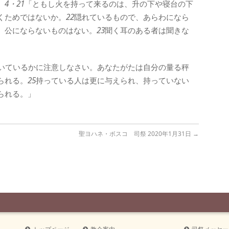
。
4・21
「ともし火を持って来るのは、升の下や寝台の下
くためではないか。
22
隠れているもので、あらわになら
、公にならないものはない。
23
聞く耳のある者は聞きな
いているかに注意しなさい。あなたがたは自分の量る秤
られる。
25
持っている人は更に与えられ、持っていない
られる。」
聖ヨハネ・ボスコ 司祭 2020年1月31日
→