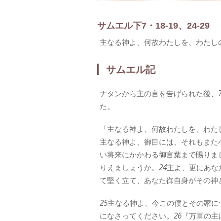
サムエル下7・18-19、24-29
主なる神よ、何故わたしを、わたし
サムエル記
ナタンから主の言を告げられた後、
た。
「主なる神よ、何故わたしを、わた
主なる神よ、御目には、それもまた
い将来にかかわる御言葉まで賜りま
りえましょうか。
24
主よ、更にあな
て堅く立て、あなた御自身がその神
25
主なる神よ、今この僕とその家に
になさってください。
26
『万軍の主