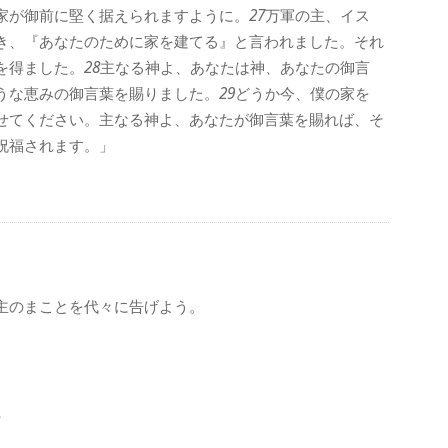
家が御前に堅く据えられますように。
27
万軍の主、イス
き、『あなたのために家を建てる』と言われました。それ
を得ました。
28
主なる神よ、あなたは神、あなたの御言
うな恵みの御言葉を賜りました。
29
どうか今、僕の家を
せてください。主なる神よ、あなたが御言葉を賜れば、そ
祝福されます。」
主のまことを代々に告げよう。
、