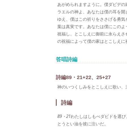
あがめられますように。僕ダビデの
ラエルの神よ、あなたは僕の耳を開
ゆえ、僕はこの祈りをささげる勇気
葉は真実です。あなたは僕にこのよ
祝福し、とこしえに御前に永らえさ
の祝福によって僕の家はとこしえに
答唱詩編
詩編89・21+22、25+27
神のいつくしみをとこしえに歌い、
詩編
89・21
わたしはしもべダビドを選び
とうとい油を彼に注いだ。