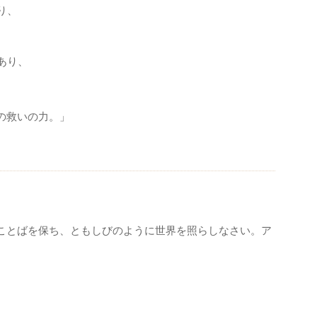
り、
あり、
の救いの力。」
ことばを保ち、ともしびのように世界を照らしなさい。ア