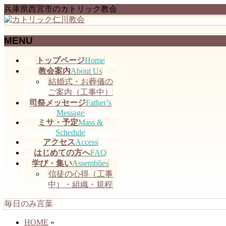
兵庫県西宮市のカトリック教会
MENU
メ
トップページ
Home
ニ
教会案内
About Us
ュ
結婚式・お葬儀の
ー
ご案内（工事中）
を
司祭メッセージ
Father’s
飛
Message
ミサ・予定
Mass &
ば
Schedule
す
アクセス
Access
はじめての方へ
FAQ
学び・集い
Assemblies
信徒の心得（工事
中）・組織・規程
毎日のみ言葉
HOME
»