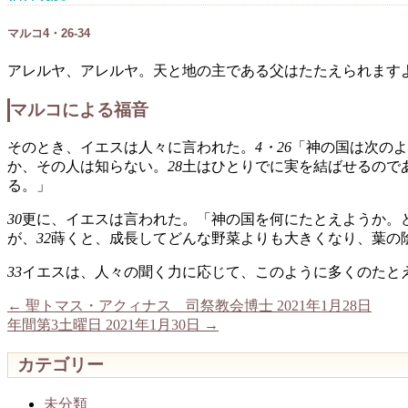
マルコ4・26-34
アレルヤ、アレルヤ。天と地の主である父はたたえられます
マルコによる福音
そのとき、イエスは人々に言われた。
4・26
「神の国は次のよ
か、その人は知らない。
28
土はひとりでに実を結ばせるので
る。」
30
更に、イエスは言われた。「神の国を何にたとえようか。
が、
32
蒔くと、成長してどんな野菜よりも大きくなり、葉の
33
イエスは、人々の聞く力に応じて、このように多くのたと
←
聖トマス・アクィナス 司祭教会博士 2021年1月28日
年間第3土曜日 2021年1月30日
→
カテゴリー
未分類