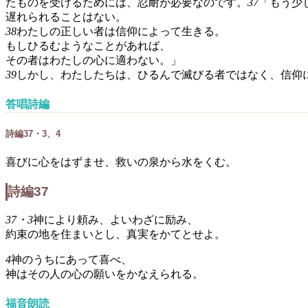
たものを受けるためには、忍耐が必要なのです。
37
「もう少
遅れられることはない。
38
わたしの正しい者は信仰によって生きる。
もしひるむようなことがあれば、
その者はわたしの心に適わない。」
39
しかし、わたしたちは、ひるんで滅びる者ではなく、信仰
答唱詩編
詩編37・3、4
喜びに心をはずませ、救いの泉から水をくむ。
詩編37
37・3
神により頼み、よいわざに励み、
約束の地を住まいとし、真実をかてとせよ。
4
神のうちにあって喜べ、
神はその人の心の願いをかなえられる。
福音朗読