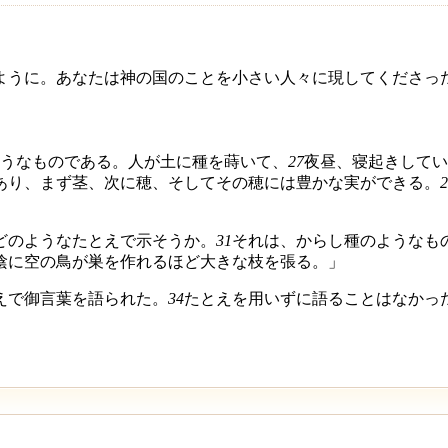
ように。あなたは神の国のことを小さい人々に現してくださっ
うなものである。人が土に種を蒔いて、
27
夜昼、寝起きしてい
あり、まず茎、次に穂、そしてその穂には豊かな実ができる。
2
どのようなたとえで示そうか。
31
それは、からし種のようなも
陰に空の鳥が巣を作れるほど大きな枝を張る。」
えで御言葉を語られた。
34
たとえを用いずに語ることはなかっ