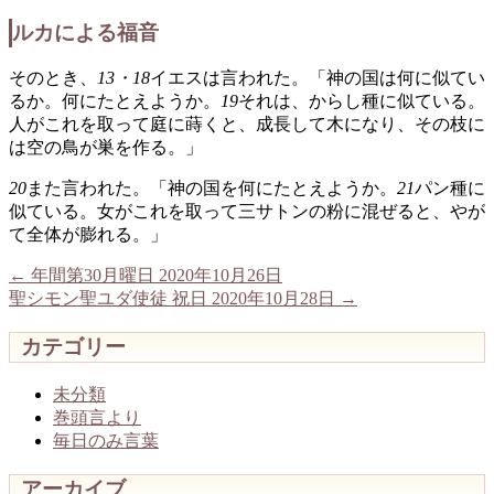
ルカによる福音
そのとき、
13・18
イエスは言われた。「神の国は何に似てい
るか。何にたとえようか。
19
それは、からし種に似ている。
人がこれを取って庭に蒔くと、成長して木になり、その枝に
は空の鳥が巣を作る。」
20
また言われた。「神の国を何にたとえようか。
21
パン種に
似ている。女がこれを取って三サトンの粉に混ぜると、やが
て全体が膨れる。」
←
年間第30月曜日 2020年10月26日
聖シモン聖ユダ使徒 祝日 2020年10月28日
→
カテゴリー
未分類
巻頭言より
毎日のみ言葉
アーカイブ