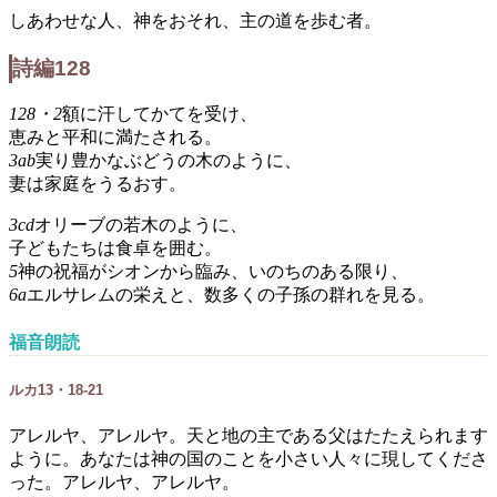
しあわせな人、神をおそれ、主の道を歩む者。
詩編128
128・2
額に汗してかてを受け、
恵みと平和に満たされる。
3ab
実り豊かなぶどうの木のように、
妻は家庭をうるおす。
3cd
オリーブの若木のように、
子どもたちは食卓を囲む。
5
神の祝福がシオンから臨み、いのちのある限り、
6a
エルサレムの栄えと、数多くの子孫の群れを見る。
福音朗読
ルカ13・18-21
アレルヤ、アレルヤ。天と地の主である父はたたえられます
ように。あなたは神の国のことを小さい人々に現してくださ
った。アレルヤ、アレルヤ。