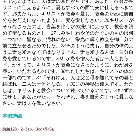
主であるように、夫は妻の頭だからです。
24
また、教会がキ
リストに仕えるように、妻もすべての面で夫に仕えるべきで
す。
25
夫たちよ、キリストが教会を愛し、教会のために御自
分をお与えになったように、妻を愛しなさい。
26
キリストが
そうなさったのは、言葉を伴う水の洗いによって、教会を清
めて聖なるものとし、
27
しみやしわやそのたぐいのものは何
一つない、聖なる、汚れのない、栄光に輝く教会を御自分の
前に立たせるためでした。
28
そのように夫も、自分の体のよ
うに妻を愛さなくてはなりません。妻を愛する人は、自分自
身を愛しているのです。
29
わが身を憎んだ者は一人もおら
ず、かえって、キリストが教会になさったように、わが身を
養い、いたわるものです。
30
わたしたちは、キリストの体の
一部なのです。
31
「それゆえ、人は父と母を離れてその妻と
結ばれ、二人は一体となる。」
32
この神秘は偉大です。わた
しは、キリストと教会について述べているのです。
33
いずれ
にせよ、あなたがたも、それぞれ、妻を自分のように愛しな
さい。妻は夫を敬いなさい。
答唱詩編
詩編128・2+3ab、3cd+5+6a