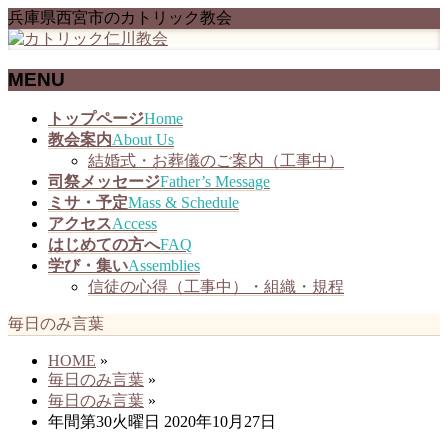
兵庫県西宮市のカトリック教会
MENU
メ
トップページ
Home
ニ
教会案内
About Us
ュ
結婚式・お葬儀のご案内（工事中）
ー
司祭メッセージ
Father’s Message
を
ミサ・予定
Mass & Schedule
飛
アクセス
Access
ば
はじめての方へ
FAQ
す
学び・集い
Assemblies
信徒の心得（工事中）・組織・規程
毎日のみ言葉
HOME
»
毎日のみ言葉
»
毎日のみ言葉
»
年間第30火曜日 2020年10月27日