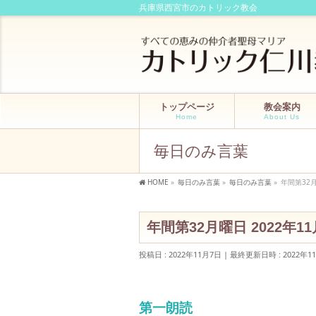
兵庫県西宮市のカトリック教会
トップページ
教会案内
Home
About Us
毎日のみ言葉
HOME
»
毎日のみ言葉
»
毎日のみ言葉
»
年間第32月
年間第32月曜日 2022年
投稿日 : 2022年11月7日
最終更新日時 : 2022年1
第一朗読