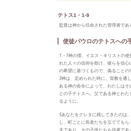
テトス1・1-9
監督は神から任命された管理者であ
使徒パウロのテトスへの
1・1
神の僕、イエス・キリストの使
れた人々の信仰を助け、彼らを信心
の希望に基づくもので、偽ることの
3
神は、定められた時に、宣教を通
ある神の命令によって、わたしはそ
との子テトスへ。父である神とわた
るように。
5
あなたをクレタに残してきたのは
し、町ごとに長老たちを立ててもら
夫であり、その子供たちも信者であ