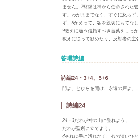
ません。
7
監督は神から任命された
す。わがままでなく、すぐに怒らず
ず、
8
かえって、客を親切にもてな
9
教えに適う信頼すべき言葉をしっ
教えに従って勧めたり、反対者の主
答唱詩編
詩編24・3+4、5+6
門よ、とびらを開け、永遠の戸よ、
詩編24
24・3
だれが神の山に登れよう。
だれが聖所に立てよう。
4
それは手に汚れなく、心の清いひ