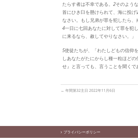
たらす者は不幸である。
2
そのよう
首にひき臼を懸けられて、海に投げ
なさい。もし兄弟が罪を犯したら、
4
一日に七回あなたに対して罪を犯
に来るなら、赦してやりなさい。」
5
使徒たちが、「わたしどもの信仰
しあなたがたにからし種一粒ほどの
せ』と言っても、言うことを聞くで
←
年間第32主日 2022年11月6日
プライバシーポリシー