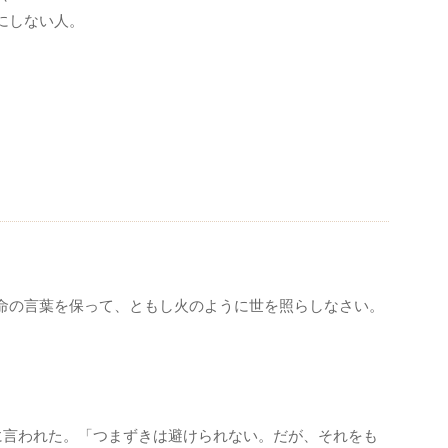
にしない人。
命の言葉を保って、ともし火のように世を照らしなさい。
に言われた。「つまずきは避けられない。だが、それをも