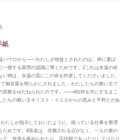
る
手紙
徒パウロから――わたしが使徒とされたのは、神に選ば
に一致する真理の認識に導くためです。
2
これは永遠の命
ない神は、永遠の昔にこの命を約束してくださいました。
して御言葉を明らかにされました。わたしたちの救い主で
の宣教をゆだねられたのです。――
4
信仰を共にするまこ
したちの救い主キリスト・イエスからの恵みと平和とがあ
、わたしが指示しておいたように、残っている仕事を整理
うためです。
6
長老は、非難される点がなく、一人の妻の
って、放蕩を責められたり、不従順であったりしてはなり