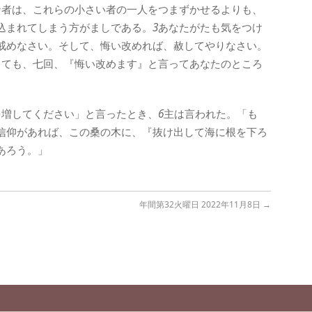
な者は、これらの小さい者の一人をつまずかせるよりも、
込まれてしまう方がましである。
3
あなたがたも気をつけ
戒めなさい。そして、悔い改めれば、赦してやりなさい。
しても、七回、『悔い改めます』と言ってあなたのところ
を増してください」と言ったとき、
6
主は言われた。「も
信仰があれば、この桑の木に、『抜け出して海に根を下ろ
あろう。」
年間第32火曜日 2022年11月8日
→