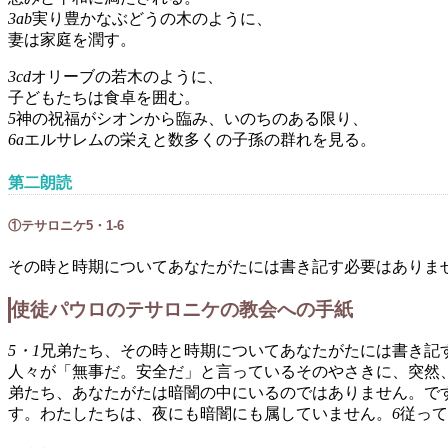
3ab
実り豊かなぶどうの木のように、
妻は家庭を潤す。
3cd
オリーブの若木のように、
子どもたちは食卓を囲む。
5
神の祝福がシオンから臨み、いのちのある限り、
6a
エルサレムの栄えと数多くの子孫の群れを見る。
第二朗読
①テサロニケ5・1-6
その時と時期についてあなたがたには書き記す必要はありま
使徒パウロのテサロニケの教会への手紙
5・1
兄弟たち、その時と時期についてあなたがたには書き記
人々が「無事だ。安全だ」と言っているそのやさきに、突然
弟たち、あなたがたは暗闇の中にいるのではありません。で
す。わたしたちは、夜にも暗闇にも属していません。
6
従って