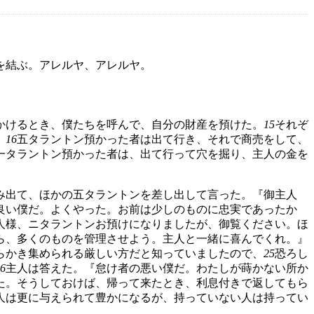
を結ぶ。アレルヤ、アレルヤ。
かけるとき、僕たちを呼んで、自分の財産を預けた。
15
それぞ
、
16
五タラントン預かった者は出て行き、それで商売をして、
一タラントン預かった者は、出て行って穴を掘り、主人の金を
み出て、ほかの五タラントンを差し出して言った。『御主人
良い僕だ。よくやった。お前は少しのものに忠実であったか
人様、ニタラントンお預けになりましたが、御覧ください。ほ
ら、多くのものを管理させよう。主人と一緒に喜んでくれ。』
らかき集められる厳しい方だと知っていましたので、
25
恐ろし
6
主人は答えた。『怠け者の悪い僕だ。わたしが蒔かない所か
た。そうしておけば、帰って来たとき、利息付きで返してもら
人は更に与えられて豊かになるが、持っていない人は持ってい
」