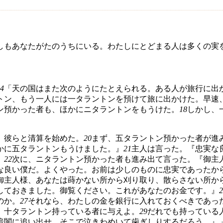
しもあなたがたのうちにいる。わたしにとどまる人は多くの実
4
「天の国はまた次のようにたとえられる。ある人が旅行に出
トン、もう一人には一タラントンを預けて旅に出かけた。早速
ン預かった者も、ほかにニタラントンをもうけた。
18
しかし、
、彼らと清算を始めた。
20
まず、五タラントン預かった者が進
かに五タラントンもうけました。』
21
主人は言った。『忠実な
』
22
次に、ニタラントン預かった者も進み出て言った。『御主
な良い僕だ。よくやった。お前は少しのものに忠実であったか
御主人様、あなたは蒔かない所から刈り取り、散らさない所か
しておきました。御覧ください。これがあなたのお金です。』
2
のか。
27
それなら、わたしの金を銀行に入れておくべきであっ
、十タラントン持っている者に与えよ。
29
だれでも持っている
暗闇に追い出せ。そこで泣きわめいて歯ぎしりするだろう。』