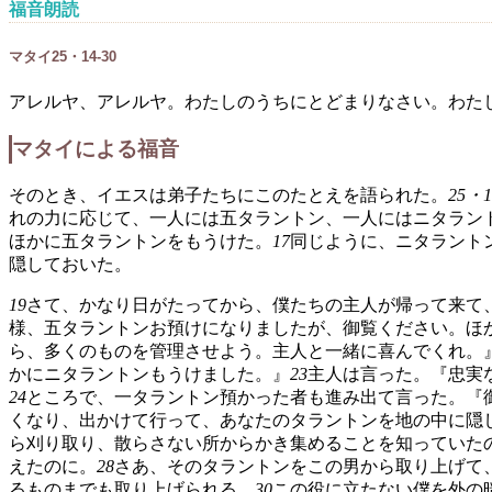
福音朗読
マタイ25・14-30
アレルヤ、アレルヤ。わたしのうちにとどまりなさい。わた
マタイによる福音
そのとき、イエスは弟子たちにこのたとえを語られた。
25・1
れの力に応じて、一人には五タラントン、一人にはニタラン
ほかに五タラントンをもうけた。
17
同じように、ニタラント
隠しておいた。
19
さて、かなり日がたってから、僕たちの主人が帰って来て
様、五タラントンお預けになりましたが、御覧ください。ほ
ら、多くのものを管理させよう。主人と一緒に喜んでくれ。
かにニタラントンもうけました。』
23
主人は言った。『忠実
24
ところで、一タラントン預かった者も進み出て言った。『
くなり、出かけて行って、あなたのタラントンを地の中に隠
ら刈り取り、散らさない所からかき集めることを知っていた
えたのに。
28
さあ、そのタラントンをこの男から取り上げて
るものまでも取り上げられる。
30
この役に立たない僕を外の