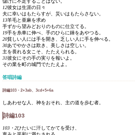
儲けに不足することはない。
12
彼女は生涯の日々
夫に幸いはもたらすが、災いはもたらさない。
13
羊毛と亜麻を求め
手ずから望みどおりのものに仕立てる。
19
手を糸車に伸べ、手のひらに錘をあやつる。
20
貧しい人には手を開き、乏しい人に手を伸べる。
30
あでやかさは欺き、美しさは空しい。
主を畏れる女こそ、たたえられる。
31
彼女にその手の実りを報いよ。
その業を町の城門でたたえよ。
答唱詩編
詩編103・2+3ab、3cd+5+6a
しあわせな人、神をおそれ、主の道を歩む者。
詩編103
103・2
ひたいに汗してかてを受け、
恵みと平和に満たされる。