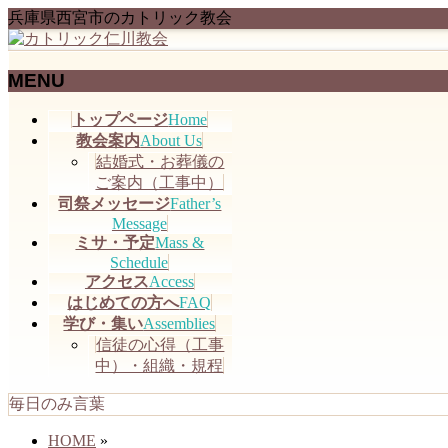
兵庫県西宮市のカトリック教会
MENU
メ
トップページ
Home
ニ
教会案内
About Us
ュ
結婚式・お葬儀の
ー
ご案内（工事中）
を
司祭メッセージ
Father’s
飛
Message
ミサ・予定
Mass &
ば
Schedule
す
アクセス
Access
はじめての方へ
FAQ
学び・集い
Assemblies
信徒の心得（工事
中）・組織・規程
毎日のみ言葉
HOME
»