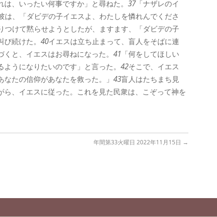
れは、いったい何事ですか」と尋ねた。
37
「ナザレのイ
彼は、「ダビデの子イエスよ、わたしを憐れんでくださ
りつけて黙らせようとしたが、ますます、「ダビデの子
叫び続けた。
40
イエスは立ち止まって、盲人をそばに連
づくと、イエスはお尋ねになった。
41
「何をしてほしい
るようになりたいのです」と言った。
42
そこで、イエス
あなたの信仰があなたを救った。」
43
盲人はたちまち見
がら、イエスに従った。これを見た民衆は、こぞって神を
年間第33火曜日 2022年11月15日
→