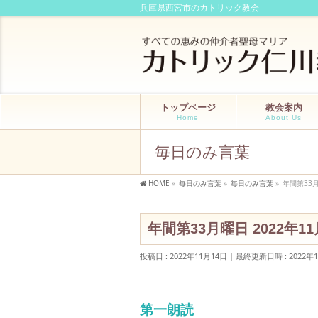
兵庫県西宮市のカトリック教会
トップページ
教会案内
Home
About Us
毎日のみ言葉
HOME
»
毎日のみ言葉
»
毎日のみ言葉
»
年間第33月
年間第33月曜日 2022年1
投稿日 : 2022年11月14日
最終更新日時 : 2022年
第一朗読