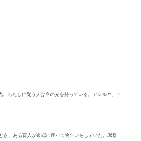
光。わたしに従う人は命の光を持っている。アレルヤ、ア
とき、ある盲人が道端に座って物乞いをしていた。
36
群