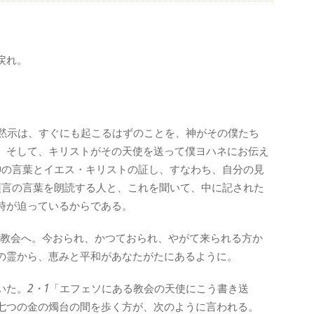
戻れ。
黙示は、すぐにも起こるはずのことを、神がその僕たち
、そして、キリストがその天使を送って僕ヨハネにお伝え
神の言葉とイエス・キリストの証し、すなわち、自分の見
預言の言葉を朗読する人と、これを聞いて、中に記された
時が迫っているからである。
教会へ。今おられ、かつておられ、やがて来られる方か
の霊から、恵みと平和があなたがたにあるように。
いた。
2・1
「エフェソにある教会の天使にこう書き送
七つの金の燭台の間を歩く方が、次のように言われる。