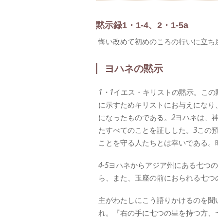
黙示録1・1-4、2・1-5a
悔い改めて初めのころの行いに立ち
ヨハネの黙示
1・1
イエス・キリストの黙示。この
に示すためキリストにお与えになり
になったものである。
2
ヨハネは、
たすべてのことを証しした。
3
この
ことを守る人たちとは幸いである。
4‐5
ヨハネからアジア州にある七つの
ら、また、玉座の前におられる七つ
主がわたしにこう語りかけるのを聞
れ。『右の手に七つの星を持つ方、