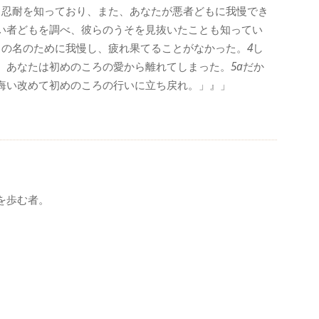
と忍耐を知っており、また、あなたが悪者どもに我慢でき
い者どもを調べ、彼らのうそを見抜いたことも知ってい
しの名のために我慢し、疲れ果てることがなかった。
4
し
。あなたは初めのころの愛から離れてしまった。
5a
だか
悔い改めて初めのころの行いに立ち戻れ。」』」
を歩む者。