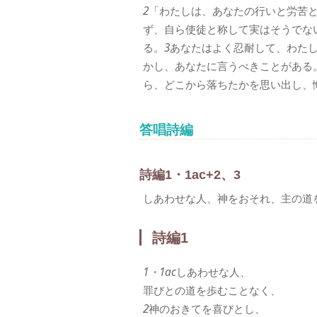
2
「わたしは、あなたの行いと労苦
ず、自ら使徒と称して実はそうでな
る。
3
あなたはよく忍耐して、わた
かし、あなたに言うべきことがある
ら、どこから落ちたかを思い出し、
答唱詩編
詩編1・1ac+2、3
しあわせな人、神をおそれ、主の道
詩編1
1・1ac
しあわせな人、
罪びとの道を歩むことなく、
2
神のおきてを喜びとし、