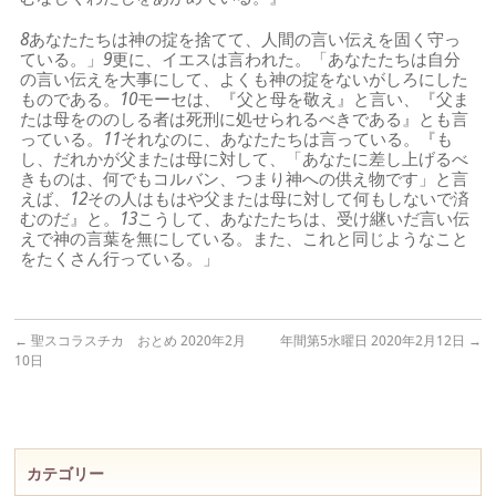
8
あなたたちは神の掟を捨てて、人間の言い伝えを固く守っ
ている。」
9
更に、イエスは言われた。「あなたたちは自分
の言い伝えを大事にして、よくも神の掟をないがしろにした
ものである。
10
モーセは、『父と母を敬え』と言い、『父ま
たは母をののしる者は死刑に処せられるべきである』とも言
っている。
11
それなのに、あなたたちは言っている。『も
し、だれかが父または母に対して、「あなたに差し上げるべ
きものは、何でもコルバン、つまり神への供え物です」と言
えば、
12
その人はもはや父または母に対して何もしないで済
むのだ』と。
13
こうして、あなたたちは、受け継いだ言い伝
えで神の言葉を無にしている。また、これと同じようなこと
をたくさん行っている。」
←
聖スコラスチカ おとめ 2020年2月
年間第5水曜日 2020年2月12日
→
10日
カテゴリー