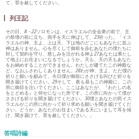
て、罪を赦してください。
列王記
その日、
8・22
ソロモンは、イスラエルの全会衆の前で、主
の祭壇の前に立ち、両手を天に伸ばして、
23
祈った。「イス
ラエルの神、主よ、上は天、下は地のどこにもあなたに並ぶ
神はありません。心を尽くして御前を歩むあなたの僕たちに
対して契約を守り、慈しみを注がれる神よ
27
あなたは果たし
て地上にお住まいになるでしょうか。天も、天の天もあなた
をお納めすることができません。わたしが建てたこの神殿な
ど、なおふさわしくありません。
28
わが神、主よ、ただ僕の
祈りと願いを顧みて、今日僕が御前にささげる叫びと祈りを
聞き届けてください。
29
そして、夜も昼もこの神殿に、この
所に御目を注いでください。ここはあなたが、『わたしの名
をとどめる』と仰せになった所です。この所に向かって僕が
ささげる祈りを聞き届けてください。
30
僕とあなたの民イス
ラエルがこの所に向かって祈り求める願いを聞き届けてくだ
さい。どうか、あなたのお住まいである天にいまして耳を傾
け、聞き届けて、罪を赦してください。」
答唱詩編