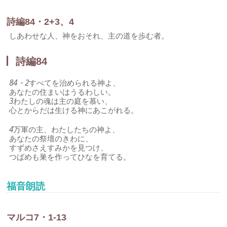
詩編84・2+3、4
しあわせな人、神をおそれ、主の道を歩む者。
詩編84
84・2
すべてを治められる神よ、
あなたの住まいはうるわしい。
3
わたしの魂は主の庭を慕い、
心とからだは生ける神にあこがれる。
4
万軍の主、わたしたちの神よ、
あなたの祭壇のきわに、
すずめさえすみかを見つけ、
つばめも巣を作ってひなを育てる。
福音朗読
マルコ7・1-13