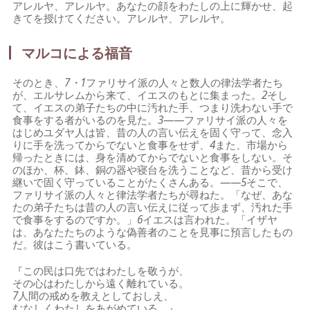
アレルヤ、アレルヤ。あなたの顔をわたしの上に輝かせ、起
きてを授けてください。アレルヤ、アレルヤ。
マルコによる福音
そのとき、
7・1
ファリサイ派の人々と数人の律法学者たち
が、エルサレムから来て、イエスのもとに集まった。
2
そし
て、イエスの弟子たちの中に汚れた手、つまり洗わない手で
食事をする者がいるのを見た。
3
――ファリサイ派の人々を
はじめユダヤ人は皆、昔の人の言い伝えを固く守って、念入
りに手を洗ってからでないと食事をせず、
4
また、市場から
帰ったときには、身を清めてからでないと食事をしない。そ
のほか、杯、鉢、銅の器や寝台を洗うことなど、昔から受け
継いで固く守っていることがたくさんある。――
5
そこで、
ファリサイ派の人々と律法学者たちが尋ねた。「なぜ、あな
たの弟子たちは昔の人の言い伝えに従って歩まず、汚れた手
で食事をするのですか。」
6
イエスは言われた。「イザヤ
は、あなたたちのような偽善者のことを見事に預言したもの
だ。彼はこう書いている。
『この民は口先ではわたしを敬うが、
その心はわたしから遠く離れている。
7
人間の戒めを教えとしておしえ、
むなしくわたしをあがめている。』