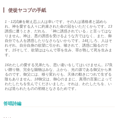
使徒ヤコブの手紙
1・12
試練を耐え忍ぶ人は幸いです。その人は適格者と認めら
れ、神を愛する人々に約束された命の冠をいただくからです。
13
誘惑に遭うとき、だれも、「神に誘惑されている」と言ってはな
りません。神は、悪の誘惑を受けるような方ではなく、また、御
自分でも人を誘惑したりなさらないからです。
14
むしろ、人はそ
れぞれ、自分自身の欲望に引かれ、唆されて、誘惑に陥るので
す。
15
そして、欲望ははらんで罪を生み、罪が熟して死を生みま
す。
16
わたしの愛する兄弟たち、思い違いをしてはいけません。
17
良
い贈り物、完全な賜物はみな、上から、光の源である御父から来
るのです。御父には、移り変わりも、天体の動きにつれて生ずる
陰もありません。
18
御父は、御心のままに、真理の言葉によって
わたしたちを生んでくださいました。それは、わたしたちを、い
わば造られたものの初穂となさるためです。
答唱詩編