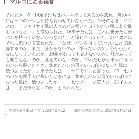
マルコによる福音
そのとき、
8・14
弟子たちはパンを持って来るのを忘れ、舟の中
には一つのパンしか持ち合わせていなかった。
15
そのとき、イエ
スは、「ファリサイ派の人々のパン種とヘロデのパン種によく気
をつけなさい」と戒められた。
16
弟子たちは、これは自分たちが
パンを持っていないからなのだ、と論じ合っていた。
17
イエスは
それに気づいて言われた。「なぜ、パンを持っていないことで議
論するのか。まだ、分からないのか。悟らないのか。心がかたく
なになっているのか。
18
目があっても見えないのか。耳があって
も聞こえないのか。覚えていないのか。
19
わたしが五千人に五つ
のパンを裂いたとき、集めたパンの屑でいっぱいになった籠は、
幾つあったか。」弟子たちは、「十二です」と言った。
20
「七つ
のパンを四千人に裂いたときには、集めたパンの屑でいっぱいに
なった籠は、幾つあったか。」「七つです」と言うと、
21
イエス
は、「まだ悟らないのか」と言われた。
←
年間第6月曜日 年間 2024年2月12
四旬節灰の水曜日 2024年2月14日
日
→