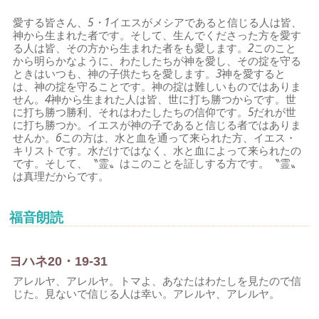
愛する皆さん、
5・1
イエスがメシアであると信じる人は皆、
神から生まれた者です。そして、生んでくださった方を愛す
る人は皆、その方から生まれた者をも愛します。
2
このこと
から明らかなように、わたしたちが神を愛し、その掟を守る
ときはいつも、神の子供たちを愛します。
3
神を愛すると
は、神の掟を守ることです。神の掟は難しいものではありま
せん。
4
神から生まれた人は皆、世に打ち勝つからです。世
に打ち勝つ勝利、それはわたしたちの信仰です。
5
だれが世
に打ち勝つか。イエスが神の子であると信じる者ではありま
せんか。
6
この方は、水と血を通って来られた方、イエス・
キリストです。水だけではなく、水と血によって来られたの
です。そして、〝霊〟はこのことを証しする方です。〝霊〟
は真理だからです。
福音朗読
ヨハネ20・19-31
アレルヤ、アレルヤ。トマよ、あなたはわたしを見たので信
じた。見ないで信じる人は幸い。アレルヤ、アレルヤ。