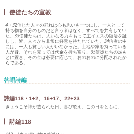
使徒たちの宣教
4・32
信じた人々の群れは心も思いも一つにし、一人として
持ち物を自分のものだと言う者はなく、すべてを共有してい
た。
33
使徒たちは、大いなる力をもって主イエスの復活を証
しし、皆、人々から非常に好意を持たれていた。
34
信者の中
には、一人も貧しい人がいなかった。土地や家を持っている
人が皆、それを売っては代金を持ち寄り、
35
使徒たちの足も
とに置き、その金は必要に応じて、おのおのに分配されたか
らである。
答唱詩編
詩編118・1+2、16+17、22+23
きょうこそ神が造られた日、喜び歌え、この日をともに。
詩編118