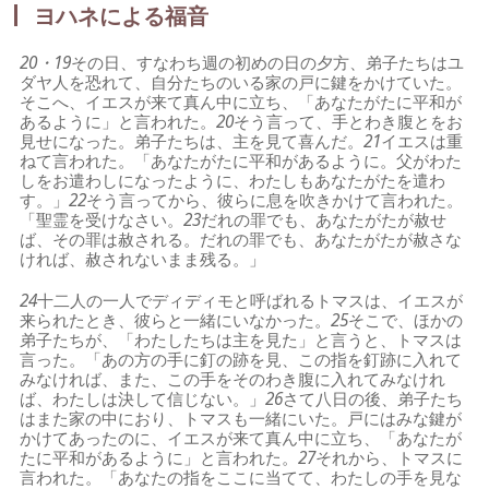
ヨハネによる福音
20・19
その日、すなわち週の初めの日の夕方、弟子たちはユ
ダヤ人を恐れて、自分たちのいる家の戸に鍵をかけていた。
そこへ、イエスが来て真ん中に立ち、「あなたがたに平和が
あるように」と言われた。
20
そう言って、手とわき腹とをお
見せになった。弟子たちは、主を見て喜んだ。
21
イエスは重
ねて言われた。「あなたがたに平和があるように。父がわた
しをお遣わしになったように、わたしもあなたがたを遣わ
す。」
22
そう言ってから、彼らに息を吹きかけて言われた。
「聖霊を受けなさい。
23
だれの罪でも、あなたがたが赦せ
ば、その罪は赦される。だれの罪でも、あなたがたが赦さな
ければ、赦されないまま残る。」
24
十二人の一人でディディモと呼ばれるトマスは、イエスが
来られたとき、彼らと一緒にいなかった。
25
そこで、ほかの
弟子たちが、「わたしたちは主を見た」と言うと、トマスは
言った。「あの方の手に釘の跡を見、この指を釘跡に入れて
みなければ、また、この手をそのわき腹に入れてみなけれ
ば、わたしは決して信じない。」
26
さて八日の後、弟子たち
はまた家の中におり、トマスも一緒にいた。戸にはみな鍵が
かけてあったのに、イエスが来て真ん中に立ち、「あなたが
たに平和があるように」と言われた。
27
それから、トマスに
言われた。「あなたの指をここに当てて、わたしの手を見な