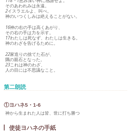
118・1
恵み深い神に感謝せよ。
そのあわれみは永遠。
2
イスラエルよ、叫べ。
神のいつくしみは絶えることがない。
16
神の右の手は高くあがり、
その右の手は力を示す。
17
わたしは死なず、わたしは生きる。
神のわざを告げるために。
22
家造りの捨てた石が、
隅の親石となった。
23
これは神のわざ、
人の目には不思議なこと。
第二朗読
①ヨハネ5・1-6
神から生まれた人は皆、世に打ち勝つ
使徒ヨハネの手紙