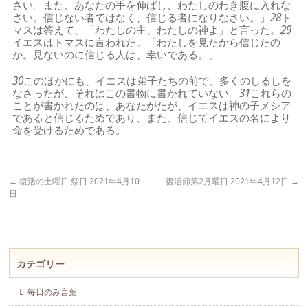
さい。また、あなたの手を伸ばし、わたしのわき腹に入れな
さい。信じない者ではなく、信じる者になりなさい。」
28
ト
マスは答えて、「わたしの主、わたしの神よ」と言った。
29
イエスはトマスに言われた。「わたしを見たから信じたの
か。見ないのに信じる人は、幸いである。」
30
このほかにも、イエスは弟子たちの前で、多くのしるしを
なさったが、それはこの書物に書かれていない。
31
これらの
ことが書かれたのは、あなたがたが、イエスは神の子メシア
であると信じるためであり、また、信じてイエスの名により
命を受けるためである。
←
復活の土曜日 祭日 2021年4月10
復活節第2月曜日 2021年4月12日
→
日
カテゴリー
毎日のみ言葉