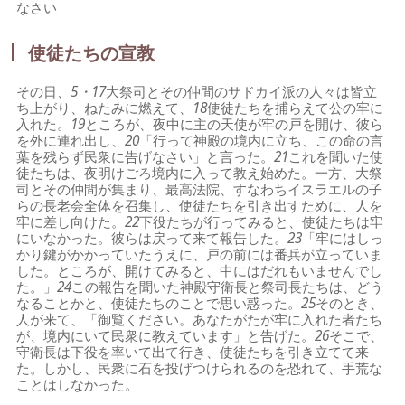
なさい
使徒たちの宣教
その日、
5・17
大祭司とその仲間のサドカイ派の人々は皆立
ち上がり、ねたみに燃えて、
18
使徒たちを捕らえて公の牢に
入れた。
19
ところが、夜中に主の天使が牢の戸を開け、彼ら
を外に連れ出し、
20
「行って神殿の境内に立ち、この命の言
葉を残らず民衆に告げなさい」と言った。
21
これを聞いた使
徒たちは、夜明けごろ境内に入って教え始めた。一方、大祭
司とその仲間が集まり、最高法院、すなわちイスラエルの子
らの長老会全体を召集し、使徒たちを引き出すために、人を
牢に差し向けた。
22
下役たちが行ってみると、使徒たちは牢
にいなかった。彼らは戻って来て報告した。
23
「牢にはしっ
かり鍵がかかっていたうえに、戸の前には番兵が立っていま
した。ところが、開けてみると、中にはだれもいませんでし
た。」
24
この報告を聞いた神殿守衛長と祭司長たちは、どう
なることかと、使徒たちのことで思い惑った。
25
そのとき、
人が来て、「御覧ください。あなたがたが牢に入れた者たち
が、境内にいて民衆に教えています」と告げた。
26
そこで、
守衛長は下役を率いて出て行き、使徒たちを引き立てて来
た。しかし、民衆に石を投げつけられるのを恐れて、手荒な
ことはしなかった。