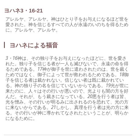
ヨハネ3・16-21
アレルヤ、アレルヤ。神はひとり子をお与えになるほど世を
愛された。神を信じるすべての人が永遠のいのちを得るため
に。アレルヤ、アレルヤ。
ヨハネによる福音
3・16
神は、その独り子をお与えになったほどに、世を愛さ
れた。独り子を信じる者が一人も滅びないで、永遠の命を得
るためである。
17
神が御子を世に遣わされたのは、世を裁く
ためではなく、御子によって世が救われるためである。
18
御
子を信じる者は裁かれない。信じない者は既に裁かれてい
る。神の独り子の名を信じていないからである。
19
光が世に
来たのに、人々はその行いが悪いので、光よりも闇の方を好
んだ。それが、もう裁きになっている。
20
悪を行う者は皆、
光を憎み、その行いが明るみに出されるのを恐れて、光の方
に来ないからである。
21
しかし、真理を行う者は光の方に来
る。その行いが神に導かれてなされたということが、明らか
になるために。