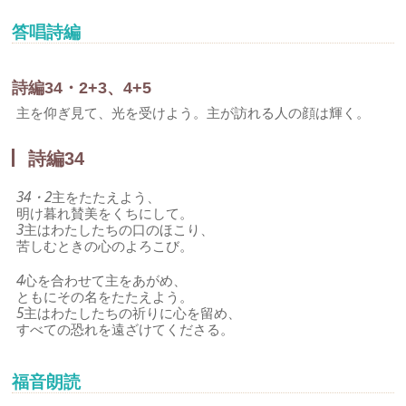
答唱詩編
詩編34・2+3、4+5
主を仰ぎ見て、光を受けよう。主が訪れる人の顔は輝く。
詩編34
34・2
主をたたえよう、
明け暮れ賛美をくちにして。
3
主はわたしたちの口のほこり、
苦しむときの心のよろこび。
4
心を合わせて主をあがめ、
ともにその名をたたえよう。
5
主はわたしたちの祈りに心を留め、
すべての恐れを遠ざけてくださる。
福音朗読