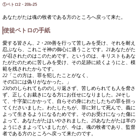
①ペトロ2・20b-25
あなたがたは魂の牧者である方のところへ戻って来た。
使徒ペトロの手紙
愛する皆さん、
2・20b
善を行って苦しみを受け、それを耐え
忍ぶなら、これこそ神の御心に適うことです。
21
あなたがた
が召されたのはこのためです。というのは、キリストもあな
たがたのために苦しみを受け、その足跡に続くようにと、模
範を残されたからです。
22
「この方は、罪を犯したことがなく、
その口には偽りがなかった。」
23
ののしられてもののしり返さず、苦しめられても人を脅さ
ず、正しくお裁きになる方にお任せになりました。
24
そし
て、十字架にかかって、自らその身にわたしたちの罪を担っ
てくださいました。わたしたちが、罪に対して死んで、義に
よって生きるようになるためです。そのお受けになった傷に
よって、あなたがたはいやされました。
25
あなたがたは羊の
ようにさまよっていましたが、今は、魂の牧者であり、監督
者である方のところへ戻って来たのです。