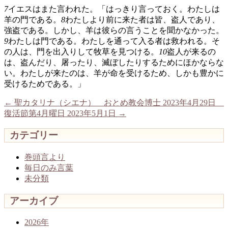
7
イエスはまた言われた。「はっきり言っておく。わたしは
羊の門である。
8
わたしより前に来た者は皆、盗人であり、
強盗である。しかし、羊は彼らの言うことを聞かなかった。
9
わたしは門である。わたしを通って入る者は救われる。そ
の人は、門を出入りして牧草を見つける。
10
盗人が来るの
は、盗んだり、屠ったり、滅ぼしたりするためにほかならな
い。わたしが来たのは、羊が命を受けるため、しかも豊かに
受けるためである。」
←
聖カタリナ（シエナ） おとめ教会博士 2023年4月29日
復活節第4月曜日 2023年5月1日
→
カテゴリー
巻頭言より
毎日のみ言葉
未分類
アーカイブ
2026年