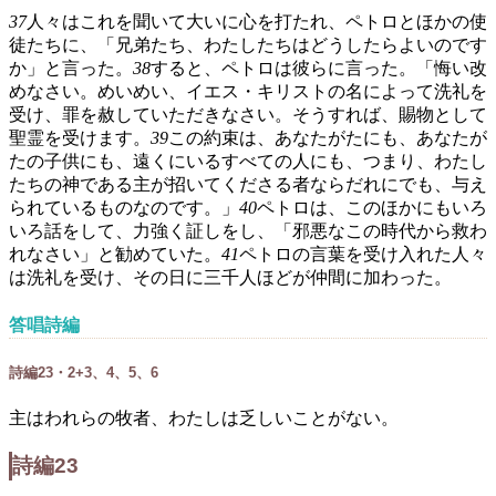
37
人々はこれを聞いて大いに心を打たれ、ペトロとほかの使
徒たちに、「兄弟たち、わたしたちはどうしたらよいのです
か」と言った。
38
すると、ペトロは彼らに言った。「悔い改
めなさい。めいめい、イエス・キリストの名によって洗礼を
受け、罪を赦していただきなさい。そうすれば、賜物として
聖霊を受けます。
39
この約束は、あなたがたにも、あなたが
たの子供にも、遠くにいるすべての人にも、つまり、わたし
たちの神である主が招いてくださる者ならだれにでも、与え
られているものなのです。」
40
ペトロは、このほかにもいろ
いろ話をして、力強く証しをし、「邪悪なこの時代から救わ
れなさい」と勧めていた。
41
ペトロの言葉を受け入れた人々
は洗礼を受け、その日に三千人ほどが仲間に加わった。
答唱詩編
詩編23・2+3、4、5、6
主はわれらの牧者、わたしは乏しいことがない。
詩編23