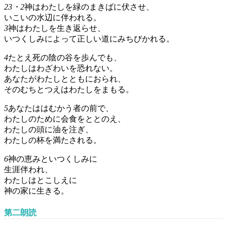
23・2
神はわたしを緑のまきばに伏させ、
いこいの水辺に伴われる。
3
神はわたしを生き返らせ、
いつくしみによって正しい道にみちびかれる。
4
たとえ死の陰の谷を歩んでも、
わたしはわざわいを恐れない。
あなたがわたしとともにおられ、
そのむちとつえはわたしをまもる。
5
あなたははむかう者の前で、
わたしのために会食をととのえ、
わたしの頭に油を注ぎ、
わたしの杯を満たされる。
6
神の恵みといつくしみに
生涯伴われ、
わたしはとこしえに
神の家に生きる。
第二朗読