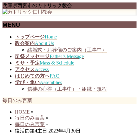
兵庫県西宮市のカトリック教会
MENU
メ
トップページ
Home
ニ
教会案内
About Us
ュ
結婚式・お葬儀のご案内（工事中）
ー
司祭メッセージ
Father’s Message
を
ミサ・予定
Mass & Schedule
飛
アクセス
Access
ば
はじめての方へ
FAQ
す
学び・集い
Assemblies
信徒の心得（工事中）・組織・規程
毎日のみ言葉
HOME
»
毎日のみ言葉
»
毎日のみ言葉
»
復活節第4主日 2023年4月30日