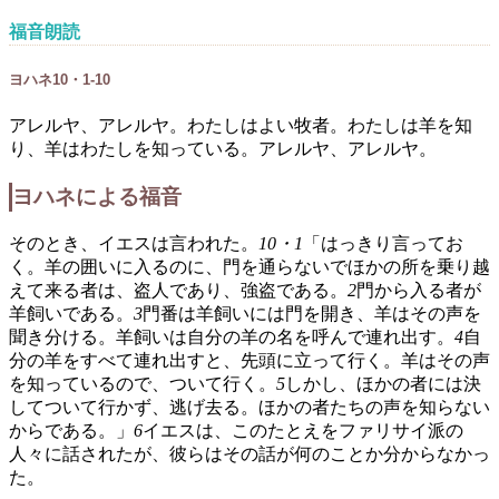
福音朗読
ヨハネ10・1-10
アレルヤ、アレルヤ。わたしはよい牧者。わたしは羊を知
り、羊はわたしを知っている。アレルヤ、アレルヤ。
ヨハネによる福音
そのとき、イエスは言われた。
10・1
「はっきり言ってお
く。羊の囲いに入るのに、門を通らないでほかの所を乗り越
えて来る者は、盗人であり、強盗である。
2
門から入る者が
羊飼いである。
3
門番は羊飼いには門を開き、羊はその声を
聞き分ける。羊飼いは自分の羊の名を呼んで連れ出す。
4
自
分の羊をすべて連れ出すと、先頭に立って行く。羊はその声
を知っているので、ついて行く。
5
しかし、ほかの者には決
してついて行かず、逃げ去る。ほかの者たちの声を知らない
からである。」
6
イエスは、このたとえをファリサイ派の
人々に話されたが、彼らはその話が何のことか分からなかっ
た。