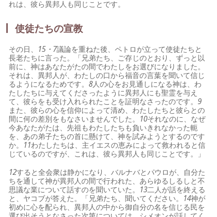
れは、彼ら異邦人も同じことです。
使徒たちの宣教
その日、
15・7
議論を重ねた後、ペトロが立って使徒たちと
長老たちに言った。「兄弟たち、ご存じのとおり、ずっと以
前に、神はあなたがたの間でわたしをお選びになりました。
それは、異邦人が、わたしの口から福音の言葉を聞いて信じ
るようになるためです。
8
人の心をお見通しになる神は、わ
たしたちに与えてくださったように異邦人にも聖霊を与え
て、彼らをも受け入れられたことを証明なさったのです。
9
また、彼らの心を信仰によって清め、わたしたちと彼らとの
間に何の差別をもなさいませんでした。
10
それなのに、なぜ
今あなたがたは、先祖もわたしたちも負いきれなかった軛
を、あの弟子たちの首に懸けて、神を試みようとするのです
か。
11
わたしたちは、主イエスの恵みによって救われると信
じているのですが、これは、彼ら異邦人も同じことです。」
12
すると全会衆は静かになり、バルナバとパウロが、自分た
ちを通して神が異邦人の間で行われた、あらゆるしるしと不
思議な業について話すのを聞いていた。
13
二人が話を終える
と、ヤコブが答えた。「兄弟たち、聞いてください。
14
神が
初めに心を配られ、異邦人の中から御自分の名を信じる民を
選び出そうとなさった次第については、シメオンが話してく