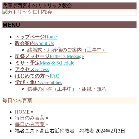
兵庫県西宮市のカトリック教会
MENU
メ
トップページ
Home
ニ
教会案内
About Us
ュ
結婚式・お葬儀のご案内（工事中）
ー
司祭メッセージ
Father’s Message
を
ミサ・予定
Mass & Schedule
飛
アクセス
Access
ば
はじめての方へ
FAQ
す
学び・集い
Assemblies
信徒の心得（工事中）・組織・規程
毎日のみ言葉
HOME
»
毎日のみ言葉
»
毎日のみ言葉
»
福者ユスト高山右近殉教者 殉教者 2024年2月3日