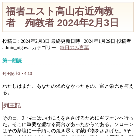
福者ユスト高山右近殉教
者 殉教者 2024年2月3日
投稿日 : 2024年2月3日
最終更新日時 : 2024年1月29日
投稿者 :
admin_nigawa
カテゴリー :
毎日のみ言葉
第一朗読
列王記上3・4-13
わたしはまた、あなたの求めなかったもの、富と栄光も与え
る。
列王記
その日、
3・4
王はいけにえをささげるためにギブオンへ行っ
た。そこに重要な聖なる高台があったからである。ソロモン
はその祭壇に一千頭もの焼き尽くす献げ物をささげた。
5
そ