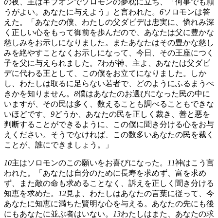
の夜、主はギブオンでソロモンの夢枕に立ち、「何事でも願
うがよい。あなたに与えよう」と言われた。
6
ソロモンは答
えた。「あなたの僕、わたしの父ダビデは忠実に、憐れみ深
く正しい心をもって御前を歩んだので、あなたは父に豊かな
慈しみをお示しになりました。またあなたはその豊かな慈し
みを絶やすことなくお示しになって、今日、その王座につく
子を父に与えられました。
7
わが神、主よ、あなたは父ダビ
デに代わる王として、この僕をお立てになりました。しか
し、わたしは取るに足らない若者で、どのようにふるまうべ
きかを知りません。
8
僕はあなたのお選びになった民の中に
いますが、その民は多く、数えることも調べることもできな
いほどです。
9
どうか、あなたの民を正しく裁き、善と悪を
判断することができるように、この僕に聞き分ける心をお与
えください。そうでなければ、この数多いあなたの民を裁く
ことが、誰にできましょう。」
10
主はソロモンのこの願いをお喜びになった。
11
神はこう言
われた。「あなたは自分のために長寿を求めず、富を求め
ず、また敵の命も求めることなく、訴えを正しく聞き分ける
知恵を求めた。
12
見よ、わたしはあなたの言葉に従って、今
あなたに知恵に満ちた賢明な心を与える。あなたの先にも後
にもあなたに並ぶ者はいない。
13
わたしはまた、あなたの求