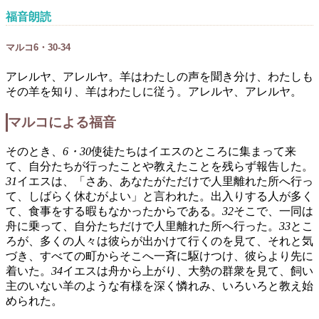
福音朗読
マルコ6・30-34
アレルヤ、アレルヤ。羊はわたしの声を聞き分け、わたしも
その羊を知り、羊はわたしに従う。アレルヤ、アレルヤ。
マルコによる福音
そのとき、
6・30
使徒たちはイエスのところに集まって来
て、自分たちが行ったことや教えたことを残らず報告した。
31
イエスは、「さあ、あなたがただけで人里離れた所へ行っ
て、しばらく休むがよい」と言われた。出入りする人が多く
て、食事をする暇もなかったからである。
32
そこで、一同は
舟に乗って、自分たちだけで人里離れた所へ行った。
33
とこ
ろが、多くの人々は彼らが出かけて行くのを見て、それと気
づき、すべての町からそこへ一斉に駆けつけ、彼らより先に
着いた。
34
イエスは舟から上がり、大勢の群衆を見て、飼い
主のいない羊のような有様を深く憐れみ、いろいろと教え始
められた。