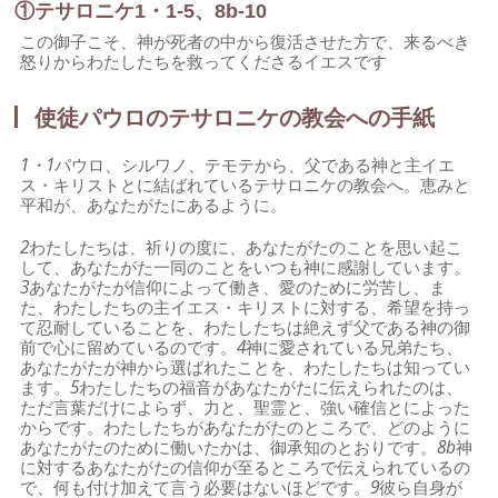
①テサロニケ1・1-5、8b-10
この御子こそ、神が死者の中から復活させた方で、来るべき
怒りからわたしたちを救ってくださるイエスです
使徒パウロのテサロニケの教会への手紙
1・1
パウロ、シルワノ、テモテから、父である神と主イエ
ス・キリストとに結ばれているテサロニケの教会へ。恵みと
平和が、あなたがたにあるように。
2
わたしたちは、祈りの度に、あなたがたのことを思い起こ
して、あなたがた一同のことをいつも神に感謝しています。
3
あなたがたが信仰によって働き、愛のために労苦し、ま
た、わたしたちの主イエス・キリストに対する、希望を持っ
て忍耐していることを、わたしたちは絶えず父である神の御
前で心に留めているのです。
4
神に愛されている兄弟たち、
あなたがたが神から選ばれたことを、わたしたちは知ってい
ます。
5
わたしたちの福音があなたがたに伝えられたのは、
ただ言葉だけによらず、力と、聖霊と、強い確信とによった
からです。わたしたちがあなたがたのところで、どのように
あなたがたのために働いたかは、御承知のとおりです。
8b
神
に対するあなたがたの信仰が至るところで伝えられているの
で、何も付け加えて言う必要はないほどです。
9
彼ら自身が