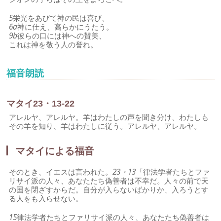
5
栄光をあびて神の民は喜び、
6a
神に仕え、高らかにうたう。
9b
彼らの口には神への賛美、
これは神を敬う人の誉れ。
福音朗読
マタイ23・13-22
アレルヤ、アレルヤ。羊はわたしの声を聞き分け、わたしも
その羊を知り、羊はわたしに従う。アレルヤ、アレルヤ。
マタイによる福音
そのとき、イエスは言われた。
23・13
「律法学者たちとファ
リサイ派の人々、あなたたち偽善者は不幸だ。人々の前で天
の国を閉ざすからだ。自分が入らないばかりか、入ろうとす
る人をも入らせない。
15
律法学者たちとファリサイ派の人々、あなたたち偽善者は