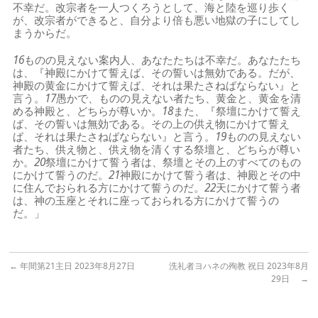
不幸だ。改宗者を一人つくろうとして、海と陸を巡り歩く
が、改宗者ができると、自分より倍も悪い地獄の子にしてし
まうからだ。
16
ものの見えない案内人、あなたたちは不幸だ。あなたたち
は、『神殿にかけて誓えば、その誓いは無効である。だが、
神殿の黄金にかけて誓えば、それは果たさねばならない』と
言う。
17
愚かで、ものの見えない者たち、黄金と、黄金を清
める神殿と、どちらが尊いか。
18
また、『祭壇にかけて誓え
ば、その誓いは無効である。その上の供え物にかけて誓え
ば、それは果たさねばならない』と言う。
19
ものの見えない
者たち、供え物と、供え物を清くする祭壇と、どちらが尊い
か。
20
祭壇にかけて誓う者は、祭壇とその上のすべてのもの
にかけて誓うのだ。
21
神殿にかけて誓う者は、神殿とその中
に住んでおられる方にかけて誓うのだ。
22
天にかけて誓う者
は、神の玉座とそれに座っておられる方にかけて誓うの
だ。」
←
年間第21主日 2023年8月27日
洗礼者ヨハネの殉教 祝日 2023年8月
29日
→