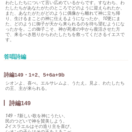
わたしたちについて言い広めているからです。すなわち、わ
たしたちがあなたがたのところでどのように迎えられたか、
また、あなたがたがどのように偶像から離れて神に立ち帰
り、生けるまことの神に仕えるようになったか、
10
更にま
た、どのように御子が天から来られるのを待ち望むようにな
ったかを。この御子こそ、神が死者の中から復活させた方
で、来るべき怒りからわたしたちを救ってくださるイエスで
す。
答唱詩編
詩編149・1+2、5+6a+9b
シオンよ、喜べ。エルサレムよ、うたえ。見よ、わたしたち
の王、主が来られる。
詩編149
149・1
新しい歌を神にうたい、
民のつどいで神を賛美しよう。
2
イスラエルはその造り主を喜び、
シオンの子らはその王をよろこべ。