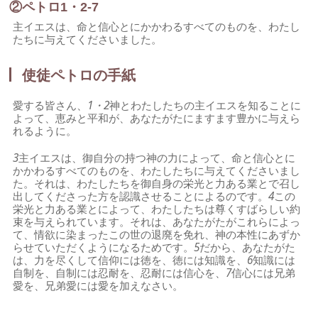
②ペトロ1・2-7
主イエスは、命と信心とにかかわるすべてのものを、わたし
たちに与えてくださいました。
使徒ペトロの手紙
愛する皆さん、
1・2
神とわたしたちの主イエスを知ることに
よって、恵みと平和が、あなたがたにますます豊かに与えら
れるように。
3
主イエスは、御自分の持つ神の力によって、命と信心とに
かかわるすべてのものを、わたしたちに与えてくださいまし
た。それは、わたしたちを御自身の栄光と力ある業とで召し
出してくださった方を認識させることによるのです。
4
この
栄光と力ある業とによって、わたしたちは尊くすばらしい約
束を与えられています。それは、あなたがたがこれらによっ
て、情欲に染まったこの世の退廃を免れ、神の本性にあずか
らせていただくようになるためです。
5
だから、あなたがた
は、力を尽くして信仰には徳を、徳には知識を、
6
知識には
自制を、自制には忍耐を、忍耐には信心を、
7
信心には兄弟
愛を、兄弟愛には愛を加えなさい。