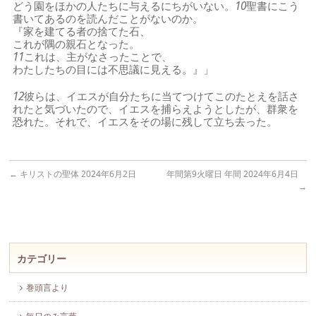
どう園をほかの人たちに与えるにちがいない。
10
聖書にこう
書いてあるのを読んだことがないのか。
『家を建てる者の捨てた石、
これが隅の親石となった。
11
これは、主がなさったことで、
わたしたちの目には不思議に見える。』」
12
彼らは、イエスが自分たちに当てつけてこのたとえを話さ
れたと気づいたので、イエスを捕らえようとしたが、群衆を
恐れた。それで、イエスをその場に残して立ち去った。
←
キリストの聖体 2024年6月2日
年間第9火曜日 年間 2024年6月4日
→
カテゴリー
巻頭言より