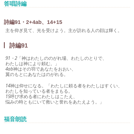
答唱詩編
詩編91・2+4ab、14+15
主を仰ぎ見て、光を受けよう。主が訪れる人の顔は輝く。
詩編91
91・2
「神はわたしののがれ場、わたしのとりで、
わたしは神により頼む。」
4ab
神はその羽であなたをおおい、
翼のもとにあなたはのがれる。
14
神は仰せになる。「わたしに頼る者をわたしはすくい、
わたしを知っている者をまもる。
15
呼び求める者にわたしはこたえ、
悩みの時ともにいて救いと誉れをあたえよう。」
福音朗読