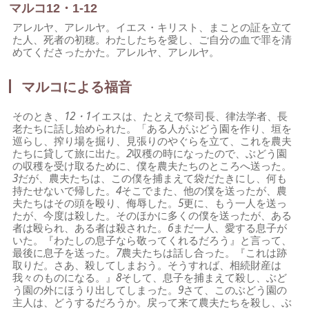
マルコ12・1-12
アレルヤ、アレルヤ。イエス・キリスト、まことの証を立て
た人、死者の初穂。わたしたちを愛し、ご自分の血で罪を清
めてくださったかた。アレルヤ、アレルヤ。
マルコによる福音
そのとき、
12・1
イエスは、たとえで祭司長、律法学者、長
老たちに話し始められた。「ある人がぶどう園を作り、垣を
巡らし、搾り場を掘り、見張りのやぐらを立て、これを農夫
たちに貸して旅に出た。
2
収穫の時になったので、ぶどう園
の収穫を受け取るために、僕を農夫たちのところへ送った。
3
だが、農夫たちは、この僕を捕まえて袋だたきにし、何も
持たせないで帰した。
4
そこでまた、他の僕を送ったが、農
夫たちはその頭を殴り、侮辱した。
5
更に、もう一人を送っ
たが、今度は殺した。そのほかに多くの僕を送ったが、ある
者は殴られ、ある者は殺された。
6
まだ一人、愛する息子が
いた。『わたしの息子なら敬ってくれるだろう』と言って、
最後に息子を送った。
7
農夫たちは話し合った。『これは跡
取りだ。さあ、殺してしまおう。そうすれば、相続財産は
我々のものになる。』
8
そして、息子を捕まえて殺し、ぶど
う園の外にほうり出してしまった。
9
さて、このぶどう園の
主人は、どうするだろうか。戻って来て農夫たちを殺し、ぶ