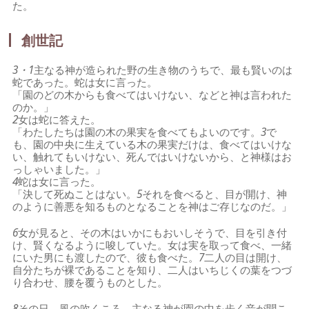
た。
創世記
3・1
主なる神が造られた野の生き物のうちで、最も賢いのは
蛇であった。蛇は女に言った。
「園のどの木からも食べてはいけない、などと神は言われた
のか。」
2
女は蛇に答えた。
「わたしたちは園の木の果実を食べてもよいのです。
3
で
も、園の中央に生えている木の果実だけは、食べてはいけな
い、触れてもいけない、死んではいけないから、と神様はお
っしゃいました。」
4
蛇は女に言った。
「決して死ぬことはない。
5
それを食べると、目が開け、神
のように善悪を知るものとなることを神はご存じなのだ。」
6
女が見ると、その木はいかにもおいしそうで、目を引き付
け、賢くなるように唆していた。女は実を取って食べ、一緒
にいた男にも渡したので、彼も食べた。
7
二人の目は開け、
自分たちが裸であることを知り、二人はいちじくの葉をつづ
り合わせ、腰を覆うものとした。
8
その日、風の吹くころ、主なる神が園の中を歩く音が聞こ