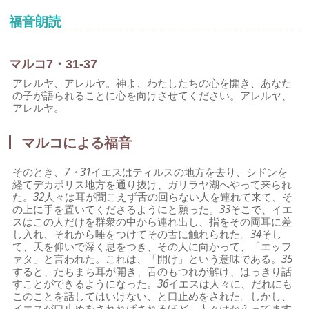
福音朗読
マルコ7・31-37
アレルヤ、アレルヤ。神よ、わたしたちの心を開き、あなた
の子が語られることに心を向けさせてください。アレルヤ、
アレルヤ。
マルコによる福音
そのとき、
7・31
イエスはティルスの地方を去り、シドンを
経てデカポリス地方を通り抜け、ガリラヤ湖へやって来られ
た。
32
人々は耳が聞こえず舌の回らない人を連れて来て、そ
の上に手を置いてくださるようにと願った。
33
そこで、イエ
スはこの人だけを群衆の中から連れ出し、指をその両耳に差
し入れ、それから唾をつけてその舌に触れられた。
34
そし
て、天を仰いで深く息をつき、その人に向かって、「エッフ
ァタ」と言われた。これは、「開け」という意味である。
35
すると、たちまち耳が開き、舌のもつれが解け、はっきり話
すことができるようになった。
36
イエスは人々に、だれにも
このことを話してはいけない、と口止めをされた。しかし、
イエスが口止めをされればされるほど、人々はかえってます