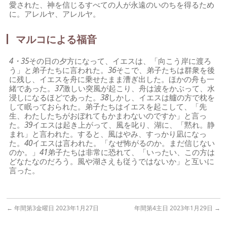
愛された、神を信じるすべての人が永遠のいのちを得るため
に。アレルヤ、アレルヤ。
マルコによる福音
4・35
その日の夕方になって、イエスは、「向こう岸に渡ろ
う」と弟子たちに言われた。
36
そこで、弟子たちは群衆を後
に残し、イエスを舟に乗せたまま漕ぎ出した。ほかの舟も一
緒であった。
37
激しい突風が起こり、舟は波をかぶって、水
浸しになるほどであった。
38
しかし、イエスは艫の方で枕を
して眠っておられた。弟子たちはイエスを起こして、「先
生、わたしたちがおぼれてもかまわないのですか」と言っ
た。
39
イエスは起き上がって、風を叱り、湖に、「黙れ。静
まれ」と言われた。すると、風はやみ、すっかり凪になっ
た。
40
イエスは言われた。「なぜ怖がるのか。まだ信じない
のか。」
41
弟子たちは非常に恐れて、「いったい、この方は
どなたなのだろう。風や湖さえも従うではないか」と互いに
言った。
←
年間第3金曜日 2023年1月27日
年間第4主日 2023年1月29日
→