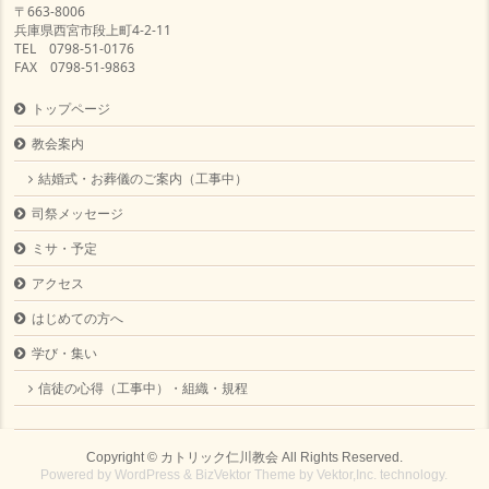
〒663-8006
兵庫県西宮市段上町4-2-11
TEL 0798-51-0176
FAX 0798-51-9863
トップページ
教会案内
結婚式・お葬儀のご案内（工事中）
司祭メッセージ
ミサ・予定
アクセス
はじめての方へ
学び・集い
信徒の心得（工事中）・組織・規程
Copyright ©
カトリック仁川教会
All Rights Reserved.
Powered by
WordPress
&
BizVektor Theme
by
Vektor,Inc.
technology.