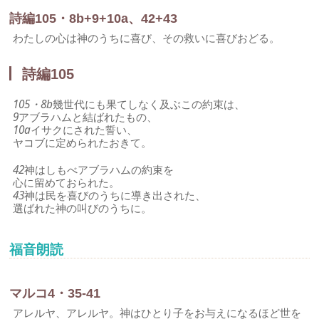
詩編105・8b+9+10a、42+43
わたしの心は神のうちに喜び、その救いに喜びおどる。
詩編105
105・8b
幾世代にも果てしなく及ぶこの約束は、
9
アブラハムと結ばれたもの、
10a
イサクにされた誓い、
ヤコブに定められたおきて。
42
神はしもべアブラハムの約束を
心に留めておられた。
43
神は民を喜びのうちに導き出された、
選ばれた神の叫びのうちに。
福音朗読
マルコ4・35-41
アレルヤ、アレルヤ。神はひとり子をお与えになるほど世を