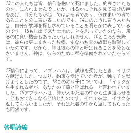
13
この人たちは皆、信仰を抱いて死にました。約束されたも
のを手に入れませんでしたが、はるかにそれを見て喜びの声
をあげ、自分たちが地上ではよそ者であり、仮住まいの者で
あることを公に言い表したのです。
14
このように言う人たち
は、自分が故郷を探し求めていることを明らかに表している
のです。
15
もし出て来た土地のことを思っていたのなら、戻
るのに良い機会もあったかもしれません。
16
ところが実際
は、彼らは更にまさった故郷、すなわち天の故郷を熱望して
いたのです。だから、神は彼らの神と呼ばれることを恥とな
さいません。神は、彼らのために都を準備されていたからで
す。
17
信仰によって、アブラハムは、試練を受けたとき、イサク
を献げました。つまり、約束を受けていた者が、独り子を献
げようとしたのです。
18
この独り子については、「イサクか
ら生まれる者が、あなたの子孫と呼ばれる」と言われていま
した。
19
アブラハムは、神が人を死者の中から生き返らせる
こともおできになると信じたのです。それで彼は、イサクを
返してもらいましたが、それは死者の中から返してもらった
も同然です。
答唱詩編