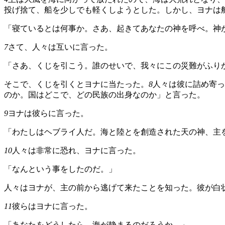
投げ捨て、船を少しでも軽くしようとした。しかし、ヨナは
「寝ているとは何事か。さあ、起きてあなたの神を呼べ。神
7
さて、人々は互いに言った。
「さあ、くじを引こう。誰のせいで、我々にこの災難がふり
そこで、くじを引くとヨナに当たった。
8
人々は彼に詰め寄っ
のか。国はどこで、どの民族の出身なのか」と言った。
9
ヨナは彼らに言った。
「わたしはヘブライ人だ。海と陸とを創造された天の神、主
10
人々は非常に恐れ、ヨナに言った。
「なんという事をしたのだ。」
人々はヨナが、主の前から逃げて来たことを知った。彼が白
11
彼らはヨナに言った。
「あなたをどうしたら、海が静まるのだろうか。」