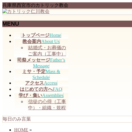
兵庫県西宮市のカトリック教会
MENU
メ
トップページ
Home
ニ
教会案内
About Us
ュ
結婚式・お葬儀の
ー
ご案内（工事中）
を
司祭メッセージ
Father’s
飛
Message
ミサ・予定
Mass &
ば
Schedule
す
アクセス
Access
はじめての方へ
FAQ
学び・集い
Assemblies
信徒の心得（工事
中）・組織・規程
毎日のみ言葉
HOME
»