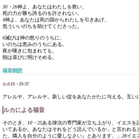
30・2b
神よ、あなたはわたしを救い、
死の力が勝ち誇るのを許されない。
4
神よ、あなたは死の国からわたしを引きあげ、
危ういいのちを助けてくださった。
6
滅びは神の怒りのうちに、
いのちは恵みのうちにある。
夜が嘆きに包まれても、
朝は喜びに明けそめる。
福音朗読
ルカ10・25-37
アレルヤ、アレルヤ。新しい掟をあなたがたに与える。互い
ルカによる福音
そのとき、
10・25
ある律法の専門家が立ち上がり、イエスを
いてあるか。あなたはそれをどう読んでいるか」と言われる
た、隣人を自分のように愛しなさい』とあります。」
28
イエ