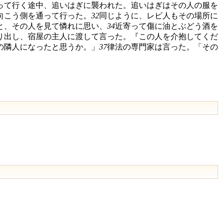
って行く途中、追いはぎに襲われた。追いはぎはその人の服を
向こう側を通って行った。
32
同じように、レビ人もその場所に
と、その人を見て憐れに思い、
34
近寄って傷に油とぶどう酒を
り出し、宿屋の主人に渡して言った。『この人を介抱してくだ
の隣人になったと思うか。」
37
律法の専門家は言った。「その