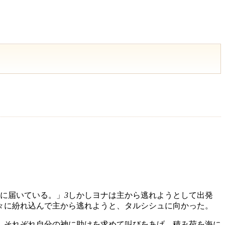
に届いている。」
3
しかしヨナは主から逃れようとして出発
々に紛れ込んで主から逃れようと、タルシシュに向かった。
、それぞれ自分の神に助けを求めて叫びをあげ、積み荷を海に