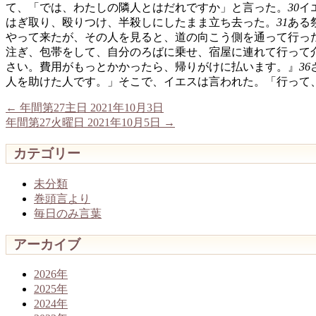
て、「では、わたしの隣人とはだれですか」と言った。
30
イ
はぎ取り、殴りつけ、半殺しにしたまま立ち去った。
31
ある
やって来たが、その人を見ると、道の向こう側を通って行っ
注ぎ、包帯をして、自分のろばに乗せ、宿屋に連れて行って
さい。費用がもっとかかったら、帰りがけに払います。』
36
人を助けた人です。」そこで、イエスは言われた。「行って
←
年間第27主日 2021年10月3日
年間第27火曜日 2021年10月5日
→
カテゴリー
未分類
巻頭言より
毎日のみ言葉
アーカイブ
2026年
2025年
2024年