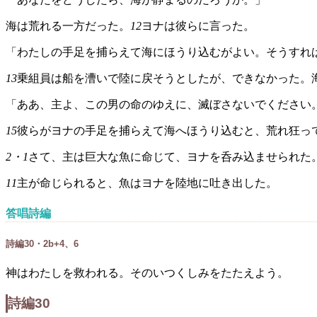
海は荒れる一方だった。
12
ヨナは彼らに言った。
「わたしの手足を捕らえて海にほうり込むがよい。そうすれ
13
乗組員は船を漕いで陸に戻そうとしたが、できなかった。
「ああ、主よ、この男の命のゆえに、滅ぼさないでください
15
彼らがヨナの手足を捕らえて海へほうり込むと、荒れ狂っ
2・1
さて、主は巨大な魚に命じて、ヨナを呑み込ませられた
11
主が命じられると、魚はヨナを陸地に吐き出した。
答唱詩編
詩編30・2b+4、6
神はわたしを救われる。そのいつくしみをたたえよう。
詩編30