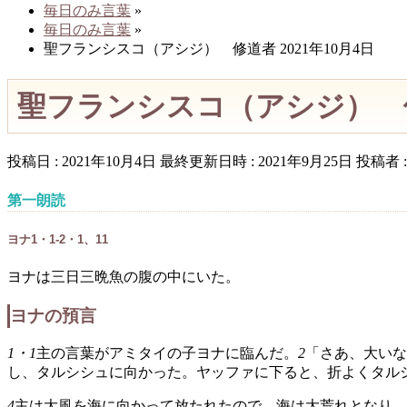
毎日のみ言葉
»
毎日のみ言葉
»
聖フランシスコ（アシジ） 修道者 2021年10月4日
聖フランシスコ（アシジ） 修
投稿日 : 2021年10月4日
最終更新日時 : 2021年9月25日
投稿者 
第一朗読
ヨナ1・1-2・1、11
ヨナは三日三晩魚の腹の中にいた。
ヨナの預言
1・1
主の言葉がアミタイの子ヨナに臨んだ。
2
「さあ、大いな
し、タルシシュに向かった。ヤッファに下ると、折よくタル
4
主は大風を海に向かって放たれたので、海は大荒れとなり、