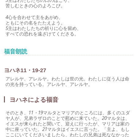
3
主はわたしたちの口のほこり、
苦しむときの心のよろこび。
4
心を合わせて主をあがめ、
ともにその名をたたえよう。
5
主はわたしたちの祈りに心を留め、
すべての恐れを遠ざけてくださる。
福音朗読
ヨハネ11・19-27
アレルヤ、アレルヤ。わたしは世の光。わたしに従う人は命
の光を持っている。アレルヤ、アレルヤ。
ヨハネによる福音
そのとき、
11・19
マルタとマリアのところには、多くのユダ
ヤ人が、兄弟ラザロのことで慰めに来ていた。
20
マルタは、
イエスが来られたと聞いて、迎えに行ったが、マリアは家の
中に座っていた。
21
マルタはイエスに言った。「主よ、もし
ここにいてくださいましたら、わたしの兄弟は死ななかった