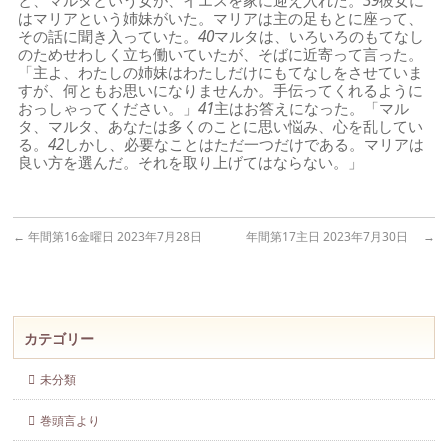
と、マルタという女が、イエスを家に迎え入れた。
39
彼女に
はマリアという姉妹がいた。マリアは主の足もとに座って、
その話に聞き入っていた。
40
マルタは、いろいろのもてなし
のためせわしく立ち働いていたが、そばに近寄って言った。
「主よ、わたしの姉妹はわたしだけにもてなしをさせていま
すが、何ともお思いになりませんか。手伝ってくれるように
おっしゃってください。」
41
主はお答えになった。「マル
タ、マルタ、あなたは多くのことに思い悩み、心を乱してい
る。
42
しかし、必要なことはただ一つだけである。マリアは
良い方を選んだ。それを取り上げてはならない。」
←
年間第16金曜日 2023年7月28日
年間第17主日 2023年7月30日
→
カテゴリー
未分類
巻頭言より