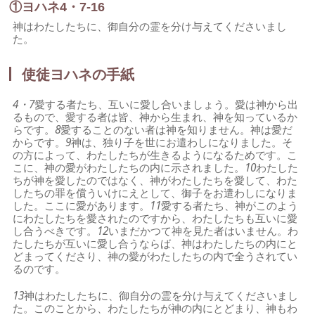
①ヨハネ4・7-16
神はわたしたちに、御自分の霊を分け与えてくださいまし
た。
使徒ヨハネの手紙
4・7
愛する者たち、互いに愛し合いましょう。愛は神から出
るもので、愛する者は皆、神から生まれ、神を知っているか
らです。
8
愛することのない者は神を知りません。神は愛だ
からです。
9
神は、独り子を世にお遣わしになりました。そ
の方によって、わたしたちが生きるようになるためです。こ
こに、神の愛がわたしたちの内に示されました。
10
わたした
ちが神を愛したのではなく、神がわたしたちを愛して、わた
したちの罪を償ういけにえとして、御子をお遣わしになりま
した。ここに愛があります。
11
愛する者たち、神がこのよう
にわたしたちを愛されたのですから、わたしたちも互いに愛
し合うべきです。
12
いまだかつて神を見た者はいません。わ
たしたちが互いに愛し合うならば、神はわたしたちの内にと
どまってくださり、神の愛がわたしたちの内で全うされてい
るのです。
13
神はわたしたちに、御自分の霊を分け与えてくださいまし
た。このことから、わたしたちが神の内にとどまり、神もわ