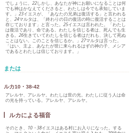
でしょうに。
22
しかし、あなたが神にお願いになることは何
でも神はかなえてくださると、わたしは今でも承知していま
す。」
23
イエスが、「あなたの兄弟は復活する」と言われる
と、
24
マルタは、「終わりの日の復活の時に復活することは
存じております」と言った。
25
イエスは言われた。「わたし
は復活であり、命である。わたしを信じる者は、死んでも生
きる。
26
生きていてわたしを信じる者はだれも、決して死ぬ
ことはない。このことを信じるか。」
27
マルタは言った。
「はい、主よ、あなたが世に来られるはずの神の子、メシア
であるとわたしは信じております。」
または
ルカ10・38-42
アレルヤ、アレルヤ。わたしは世の光。わたしに従う人は命
の光を持っている。アレルヤ、アレルヤ。
ルカによる福音
そのとき、
10・38
イエスはある村にお入りになった。する