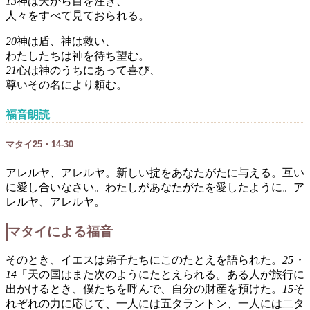
13
神は天から目を注ぎ、
人々をすべて見ておられる。
20
神は盾、神は救い、
わたしたちは神を待ち望む。
21
心は神のうちにあって喜び、
尊いその名により頼む。
福音朗読
マタイ25・14-30
アレルヤ、アレルヤ。新しい掟をあなたがたに与える。互い
に愛し合いなさい。わたしがあなたがたを愛したように。ア
レルヤ、アレルヤ。
マタイによる福音
そのとき、イエスは弟子たちにこのたとえを語られた。
25・
14
「天の国はまた次のようにたとえられる。ある人が旅行に
出かけるとき、僕たちを呼んで、自分の財産を預けた。
15
そ
れぞれの力に応じて、一人には五タラントン、一人には二タ