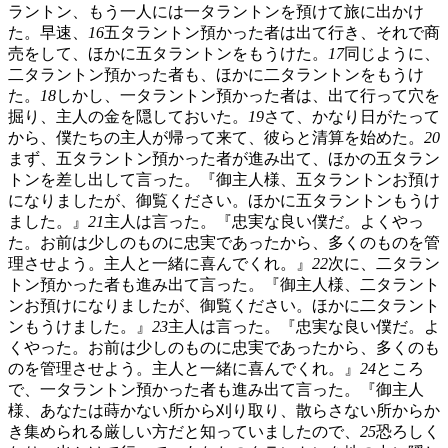
ラントン、もう一人には一タラントンを預けて旅に出かけ
た。早速、
16
五タラントン預かった者は出て行き、それで商
売をして、ほかに五タラントンをもうけた。
17
同じように、
二タラントン預かった者も、ほかに二タラントンをもうけ
た。
18
しかし、一タラントン預かった者は、出て行って穴を
掘り、主人の金を隠しておいた。
19
さて、かなり日がたって
から、僕たちの主人が帰って来て、彼らと清算を始めた。
20
まず、五タラントン預かった者が進み出て、ほかの五タラン
トンを差し出して言った。『御主人様、五タラントンお預け
になりましたが、御覧ください。ほかに五タラントンもうけ
ました。』
21
主人は言った。『忠実な良い僕だ。よくやっ
た。お前は少しのものに忠実であったから、多くのものを管
理させよう。主人と一緒に喜んでくれ。』
22
次に、二タラン
トン預かった者も進み出て言った。『御主人様、二タラント
ンお預けになりましたが、御覧ください。ほかに二タラント
ンもうけました。』
23
主人は言った。『忠実な良い僕だ。よ
くやった。お前は少しのものに忠実であったから、多くのも
のを管理させよう。主人と一緒に喜んでくれ。』
24
ところ
で、一タラントン預かった者も進み出て言った。『御主人
様、あなたは蒔かない所から刈り取り、散らさない所からか
き集められる厳しい方だと知っていましたので、
25
恐ろしく