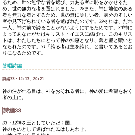
るため、世の無学な者を選び、力ある者に恥をかかせるた
め、世の無力な者を選ばれました。
28
また、神は地位のある
者を無力な者とするため、世の無に等しい者、身分の卑しい
者や見下げられている者を選ばれたのです。
29
それは、だれ
一人、神の前で誇ることがないようにするためです。
30
神に
よってあなたがたはキリスト・イエスに結ばれ、このキリス
トは、わたしたちにとって神の知恵となり、義と聖と贖いと
なられたのです。
31
「誇る者は主を誇れ」と書いてあるとお
りになるためです。
答唱詩編
詩編33・12+13、20+21
神の注がれる目は、神をおそれる者に、神の愛に希望をおく
者の上に。
詩編33
33・12
神を王としていただく国、
神のものとして選ばれた民はしあわせ。