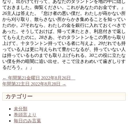
なり、出かけて行って、あなたのタラントンを地の中に隠し
ておきました。御覧ください。これがあなたのお金です。』
26
主人は答えた。『怠け者の悪い僕だ。わたしが蒔かない所
から刈り取り、散らさない所からかき集めることを知ってい
たのか。
27
それなら、わたしの金を銀行に入れておくべきで
あった。そうしておけば、帰って来たとき、利息付きで返し
てもらえたのに。
28
さあ、そのタラントンをこの男から取り
上げて、十タラントン持っている者に与えよ。
29
だれでも持
っている人は更に与えられて豊かになるが、持っていない人
は持っているものまでも取り上げられる。
30
この役に立たな
い僕を外の暗闇に追い出せ。そこで泣きわめいて歯ぎしりす
るだろう。』」
←
年間第21金曜日 2022年8月26日
年間第22主日 2022年8月28日
→
カテゴリー
未分類
巻頭言より
毎日のみ言葉