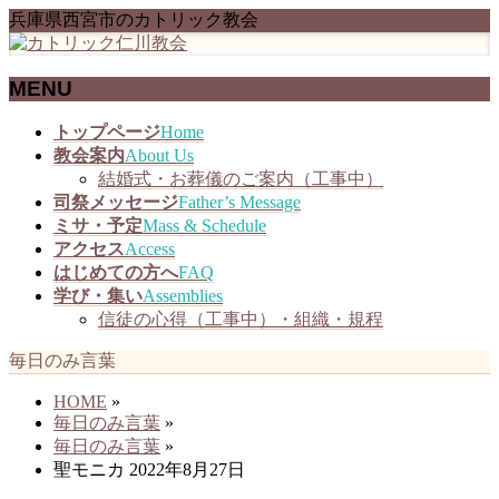
兵庫県西宮市のカトリック教会
MENU
メ
トップページ
Home
ニ
教会案内
About Us
ュ
結婚式・お葬儀のご案内（工事中）
ー
司祭メッセージ
Father’s Message
を
ミサ・予定
Mass & Schedule
飛
アクセス
Access
ば
はじめての方へ
FAQ
す
学び・集い
Assemblies
信徒の心得（工事中）・組織・規程
毎日のみ言葉
HOME
»
毎日のみ言葉
»
毎日のみ言葉
»
聖モニカ 2022年8月27日