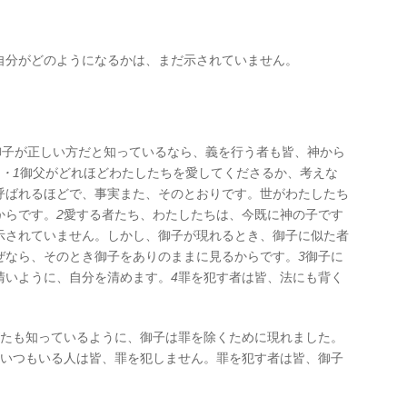
自分がどのようになるかは、まだ示されていません。
御子が正しい方だと知っているなら、義を行う者も皆、神から
3・1
御父がどれほどわたしたちを愛してくださるか、考えな
呼ばれるほどで、事実また、そのとおりです。世がわたしたち
からです。
2
愛する者たち、わたしたちは、今既に神の子です
示されていません。しかし、御子が現れるとき、御子に似た者
ぜなら、そのとき御子をありのままに見るからです。
3
御子に
清いように、自分を清めます。
4
罪を犯す者は皆、法にも背く
たも知っているように、御子は罪を除くために現れました。
いつもいる人は皆、罪を犯しません。罪を犯す者は皆、御子
。