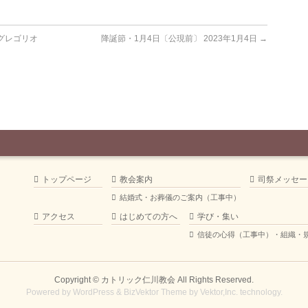
グレゴリオ
降誕節・1月4日〔公現前〕 2023年1月4日
→
トップページ
教会案内
司祭メッセー
結婚式・お葬儀のご案内（工事中）
アクセス
はじめての方へ
学び・集い
信徒の心得（工事中）・組織・
Copyright ©
カトリック仁川教会
All Rights Reserved.
Powered by
WordPress
&
BizVektor Theme
by
Vektor,Inc.
technology.