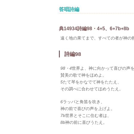
答唱詩編
典
149
3
4
詩編98・4+5、6+7b+8b
遠く地の果てまで、すべての者が神の
詩編98
98・4
世界よ、神に向かって喜びの声
賛美の歌で神をほめよ。
5
たて琴をかなでて神をたたえ、
その調べに合わせてほめうたえ。
6
ラッパと角笛を吹き、
神の前で喜びの声を上げよ。
7b
世界とそこに住む者は、
8b
神の前に喜びうたえ。