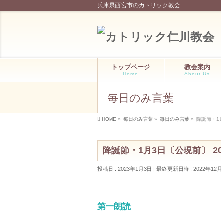
兵庫県西宮市のカトリック教会
トップページ
教会案内
Home
About Us
毎日のみ言葉
HOME
»
毎日のみ言葉
»
毎日のみ言葉
»
降誕節・1月
降誕節・1月3日〔公現前〕 20
投稿日 : 2023年1月3日
最終更新日時 : 2022年12
第一朗読