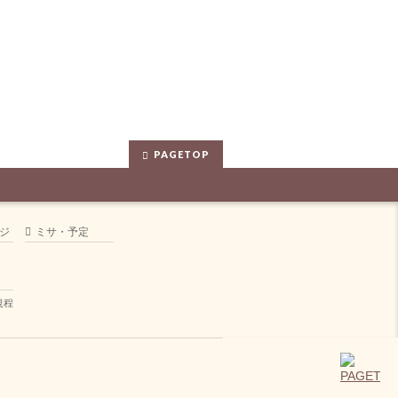
PAGETOP
ジ
ミサ・予定
規程