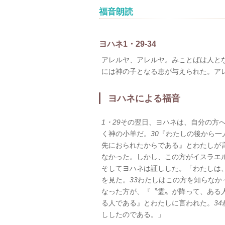
福音朗読
ヨハネ1・29-34
アレルヤ、アレルヤ。みことばは人と
には神の子となる恵が与えられた。ア
ヨハネによる福音
1・29
その翌日、ヨハネは、自分の方
く神の小羊だ。
30
『わたしの後から一
先におられたからである』とわたしが
なかった。しかし、この方がイスラエ
そしてヨハネは証しした。「わたしは
を見た。
33
わたしはこの方を知らなか
なった方が、『〝霊〟が降って、ある
る人である』とわたしに言われた。
34
ししたのである。」