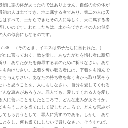
最初に霊の体があったのではありません。自然の命の体が
最初の人は土ででき、地に属する者であり、第二の人は天
ちはすべて、土からできたその人に等しく、天に属する者
等しいのです。わたしたちは、土からできたその人の似姿
の人の似姿にもなるのです。
7-38 （そのとき、イエスは弟子たちに言われた。）
がたに言っておく。敵を愛し、あなたがたを憎む者に親切
祈り、あなたがたを侮辱する者のために祈りなさい。あな
をも向けなさい。上着を奪い取る者には、下着をも拒んで
でも与えなさい。あなたの持ち物を奪う者から取り返そう
たいと思うことを、人にもしなさい。自分を愛してくれる
どんな恵みがあろうか。罪人でも、愛してくれる人を愛し
る人に善いことをしたところで、どんな恵みがあろうか。
てもらうことを当てにして貸したところで、どんな恵みが
してもらおうとして、罪人に貸すのである。しかし、あな
ことをし、何も当てにしないで貸しなさい。そうすれば、