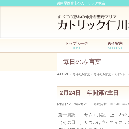
兵庫県西宮市のカトリック教会
トップページ
教会案内
Home
About Us
毎日のみ言葉
HOME
»
毎日のみ言葉
»
毎日のみ言葉
»
2月24日
2月24日 年間第7主日
投稿日 : 2019年2月23日
最終更新日時 : 2019年2
第一朗読 サムエル記 上 26:2、7-
（その日、）サウルは立ってイスラ