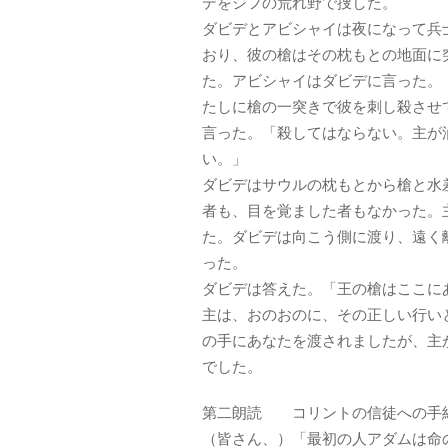
デをジフの荒れ野で捜した。
ダビデとアビシャイは夜になって兵
おり、彼の槍はその枕もとの地面に
た。アビシャイはダビデに言った。
たしに槍の一突きで彼を刺し殺させ
言った。「殺してはならない。主が
い。」
ダビデはサウルの枕もとから槍と水
者も、目を覚ました者もなかった。
た。ダビデは向こう側に渡り、遠く
った。
ダビデは答えた。「王の槍はここに
主は、おのおのに、その正しい行い
の手にあなたを渡されましたが、主
でした。
第二朗読 コリントの信徒への手紙 一
（皆さん、）「最初の人アダムは命