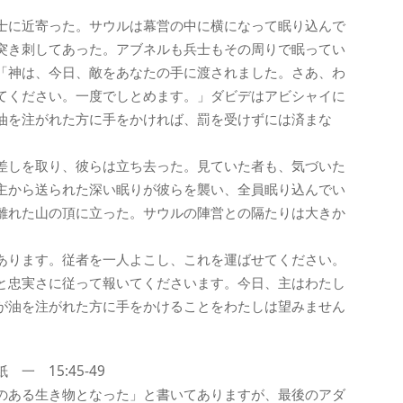
士に近寄った。サウルは幕営の中に横になって眠り込んで
突き刺してあった。アブネルも兵士もその周りで眠ってい
「神は、今日、敵をあなたの手に渡されました。さあ、わ
てください。一度でしとめます。」ダビデはアビシャイに
油を注がれた方に手をかければ、罰を受けずには済まな
差しを取り、彼らは立ち去った。見ていた者も、気づいた
主から送られた深い眠りが彼らを襲い、全員眠り込んでい
離れた山の頂に立った。サウルの陣営との隔たりは大きか
あります。従者を一人よこし、これを運ばせてください。
と忠実さに従って報いてくださいます。今日、主はわたし
が油を注がれた方に手をかけることをわたしは望みません
 15:45-49
のある生き物となった」と書いてありますが、最後のアダ