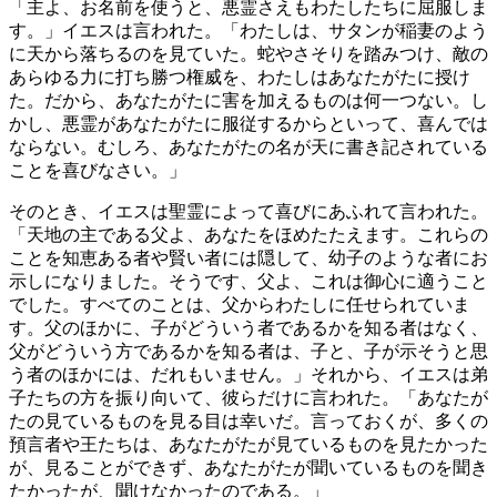
「主よ、お名前を使うと、悪霊さえもわたしたちに屈服しま
す。」イエスは言われた。「わたしは、サタンが稲妻のよう
に天から落ちるのを見ていた。蛇やさそりを踏みつけ、敵の
あらゆる力に打ち勝つ権威を、わたしはあなたがたに授け
た。だから、あなたがたに害を加えるものは何一つない。し
かし、悪霊があなたがたに服従するからといって、喜んでは
ならない。むしろ、あなたがたの名が天に書き記されている
ことを喜びなさい。」
そのとき、イエスは聖霊によって喜びにあふれて言われた。
「天地の主である父よ、あなたをほめたたえます。これらの
ことを知恵ある者や賢い者には隠して、幼子のような者にお
示しになりました。そうです、父よ、これは御心に適うこと
でした。すべてのことは、父からわたしに任せられていま
す。父のほかに、子がどういう者であるかを知る者はなく、
父がどういう方であるかを知る者は、子と、子が示そうと思
う者のほかには、だれもいません。」それから、イエスは弟
子たちの方を振り向いて、彼らだけに言われた。「あなたが
たの見ているものを見る目は幸いだ。言っておくが、多くの
預言者や王たちは、あなたがたが見ているものを見たかった
が、見ることができず、あなたがたが聞いているものを聞き
たかったが、聞けなかったのである。」