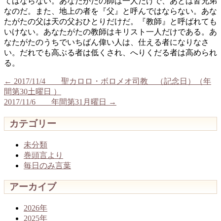
てはならない。あなたがたの師は一人だけで、あとは皆兄弟
なのだ。また、地上の者を『父』と呼んではならない。あな
たがたの父は天の父おひとりだけだ。『教師』と呼ばれても
いけない。あなたがたの教師はキリスト一人だけである。あ
なたがたのうちでいちばん偉い人は、仕える者になりなさ
い。だれでも高ぶる者は低くされ、へりくだる者は高められ
る。
←
2017/11/4 聖カロロ・ボロメオ司教 （記念日）（年
間第30土曜日 ）
2017/11/6 年間第31月曜日
→
カテゴリー
未分類
巻頭言より
毎日のみ言葉
アーカイブ
2026年
2025年