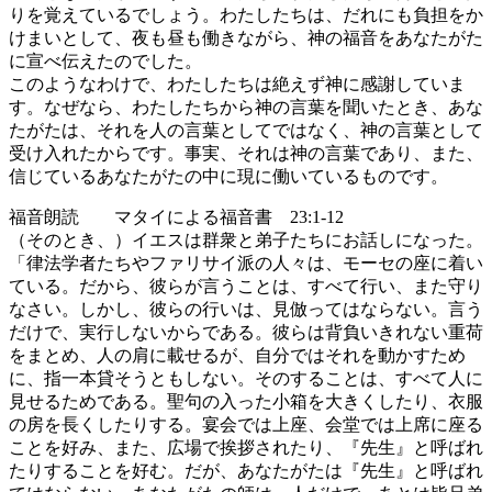
りを覚えているでしょう。わたしたちは、だれにも負担をか
けまいとして、夜も昼も働きながら、神の福音をあなたがた
に宣べ伝えたのでした。
このようなわけで、わたしたちは絶えず神に感謝していま
す。なぜなら、わたしたちから神の言葉を聞いたとき、あな
たがたは、それを人の言葉としてではなく、神の言葉として
受け入れたからです。事実、それは神の言葉であり、また、
信じているあなたがたの中に現に働いているものです。
福音朗読 マタイによる福音書 23:1-12
（そのとき、）イエスは群衆と弟子たちにお話しになった。
「律法学者たちやファリサイ派の人々は、モーセの座に着い
ている。だから、彼らが言うことは、すべて行い、また守り
なさい。しかし、彼らの行いは、見倣ってはならない。言う
だけで、実行しないからである。彼らは背負いきれない重荷
をまとめ、人の肩に載せるが、自分ではそれを動かすため
に、指一本貸そうともしない。そのすることは、すべて人に
見せるためである。聖句の入った小箱を大きくしたり、衣服
の房を長くしたりする。宴会では上座、会堂では上席に座る
ことを好み、また、広場で挨拶されたり、『先生』と呼ばれ
たりすることを好む。だが、あなたがたは『先生』と呼ばれ