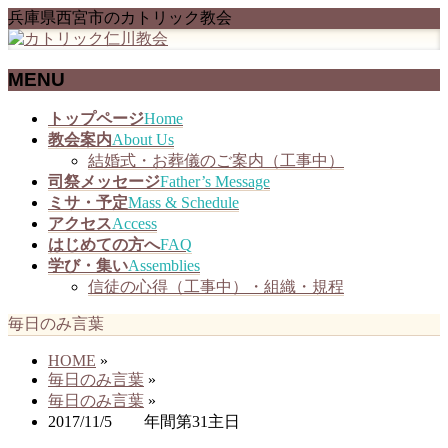
兵庫県西宮市のカトリック教会
MENU
メ
トップページ
Home
ニ
教会案内
About Us
ュ
結婚式・お葬儀のご案内（工事中）
ー
司祭メッセージ
Father’s Message
を
ミサ・予定
Mass & Schedule
飛
アクセス
Access
ば
はじめての方へ
FAQ
す
学び・集い
Assemblies
信徒の心得（工事中）・組織・規程
毎日のみ言葉
HOME
»
毎日のみ言葉
»
毎日のみ言葉
»
2017/11/5 年間第31主日