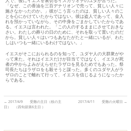
人で、後にイエスを裏切るイスカリオテのユダが言った。
「なぜ、この香油を三百デナリオンで売って、貧しい人々に
施さなかったのか。」彼がこう言ったのは、貧しい人々のこ
とを心にかけていたからではない。彼は盗人であって、金入
れを預かっていながら、その中身をごまかしていたからであ
る。イエスは言われた。「この人のするままにさせておきな
さい。わたしの葬りの日のために、それを取って置いたのだ
から。貧しい人々はいつもあなたがたと一緒にいるが、わた
しはいつも一緒にいるわけではない。」
イエスがそこにおられるのを知って、ユダヤ人の大群衆がや
って来た。それはイエスだけが目当てではなく、イエスが死
者の中からよみがえらせたラザロを見るためでもあった。祭
司長たちはラザロをも殺そうと謀った。多くのユダヤ人がラ
ザロのことで離れて行って、イエスを信じるようになったか
らである。
←
2017/4/9 受難の主日（枝の主
2017/4/11 受難の火曜日
→
日） （四旬節第6主日 ）