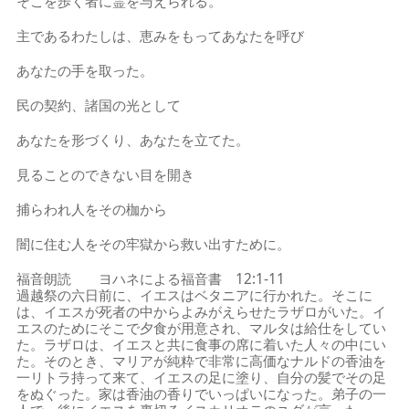
そこを歩く者に霊を与えられる。
主であるわたしは、恵みをもってあなたを呼び
あなたの手を取った。
民の契約、諸国の光として
あなたを形づくり、あなたを立てた。
見ることのできない目を開き
捕らわれ人をその枷から
闇に住む人をその牢獄から救い出すために。
福音朗読 ヨハネによる福音書 12:1-11
過越祭の六日前に、イエスはベタニアに行かれた。そこに
は、イエスが死者の中からよみがえらせたラザロがいた。イ
エスのためにそこで夕食が用意され、マルタは給仕をしてい
た。ラザロは、イエスと共に食事の席に着いた人々の中にい
た。そのとき、マリアが純粋で非常に高価なナルドの香油を
一リトラ持って来て、イエスの足に塗り、自分の髪でその足
をぬぐった。家は香油の香りでいっぱいになった。弟子の一