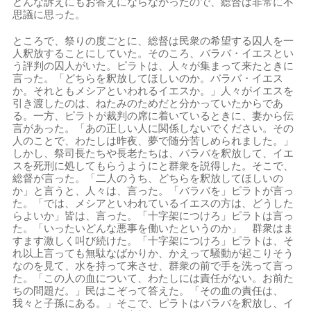
どんな訴えにもお答えにならなかったので、総督は非常に不
思議に思った。
ところで、祭りの度ごとに、総督は民衆の希望する囚人を一
人釈放することにしていた。そのころ、バラバ・イエスとい
う評判の囚人がいた。ピラトは、人々が集まって来たときに
言った。「どちらを釈放してほしいのか。バラバ・イエス
か。それともメシアといわれるイエスか。」人々がイエスを
引き渡したのは、ねたみのためだと分かっていたからであ
る。一方、ピラトが裁判の席に着いているときに、妻から伝
言があった。「あの正しい人に関係しないでください。その
人のことで、わたしは昨夜、夢で随分苦しめられました。」
しかし、祭司長たちや長老たちは、バラバを釈放して、イエ
スを死刑に処してもらうようにと群衆を説得した。そこで、
総督が言った。「二人のうち、どちらを釈放してほしいの
か」と言うと、人々は、言った。「バラバを」ピラトが言っ
た。「では、メシアといわれているイエスの方は、どうした
らよいか」皆は、言った。「十字架につけろ」ピラトは言っ
た。「いったいどんな悪事を働いたというのか」 群衆はま
すます激しく叫び続けた。「十字架につけろ」ピラトは、そ
れ以上言っても無駄なばかりか、かえって騒動が起こりそう
なのを見て、水を持って来させ、群衆の前で手を洗って言っ
た。「この人の血について、わたしには責任がない。お前た
ちの問題だ。」民はこぞって答えた。「その血の責任は、
我々と子孫にある。」そこで、ピラトはバラバを釈放し、イ