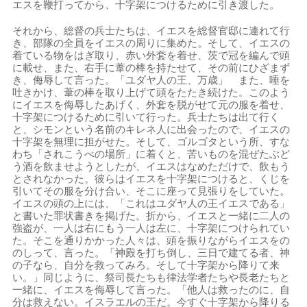
エスを鞭打ってから、十字架につけるために引き渡した。
それから、総督の兵士たちは、イエスを総督官邸に連れて行
き、部隊の全員をイエスの周りに集めた。そして、イエスの
着ている物をはぎ取り、赤い外套を着せ、茨で冠を編んで頭
に載せ、また、右手に葦の棒を持たせて、その前にひざまず
き、侮辱して言った。「ユダヤ人の王、万歳」 また、唾を
吐きかけ、葦の棒を取り上げて頭をたたき続けた。このよう
にイエスを侮辱したあげく、外套を脱がせて元の服を着せ、
十字架につけるために引いて行った。兵士たちは出て行く
と、シモンという名前のキレネ人に出会ったので、イエスの
十字架を無理に担がせた。そして、ゴルゴタという所、すな
わち「されこうべの場所」に着くと、苦いものを混ぜたぶど
う酒を飲ませようとしたが、イエスはなめただけで、飲もう
とされなかった。彼らはイエスを十字架につけると、くじを
引いてその服を分け合い、そこに座って見張りをしていた。
イエスの頭の上には、「これはユダヤ人の王イエスである」
と書いた罪状書きを掲げた。折から、イエスと一緒に二人の
強盗が、一人は右にもう一人は左に、十字架につけられてい
た。そこを通りかかった人々は、頭を振りながらイエスをの
のしって、言った。「神殿を打ち倒し、三日で建てる者、神
の子なら、自分を救ってみろ。そして十字架から降りて来
い。」同じように、祭司長たちも律法学者たちや長老たちと
一緒に、イエスを侮辱して言った。「他人は救ったのに、自
分は救えない。イスラエルの王だ。今すぐ十字架から降りる