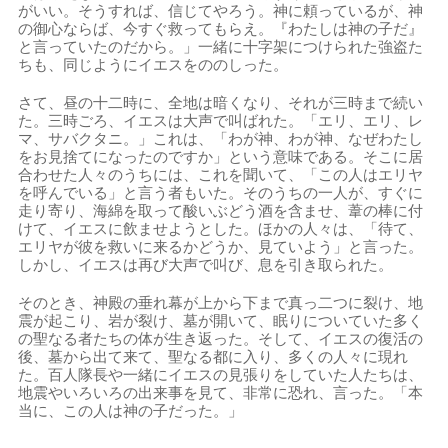
がいい。そうすれば、信じてやろう。神に頼っているが、神
の御心ならば、今すぐ救ってもらえ。『わたしは神の子だ』
と言っていたのだから。」一緒に十字架につけられた強盗た
ちも、同じようにイエスをののしった。
さて、昼の十二時に、全地は暗くなり、それが三時まで続い
た。三時ごろ、イエスは大声で叫ばれた。「エリ、エリ、レ
マ、サバクタニ。」これは、「わが神、わが神、なぜわたし
をお見捨てになったのですか」という意味である。そこに居
合わせた人々のうちには、これを聞いて、「この人はエリヤ
を呼んでいる」と言う者もいた。そのうちの一人が、すぐに
走り寄り、海綿を取って酸いぶどう酒を含ませ、葦の棒に付
けて、イエスに飲ませようとした。ほかの人々は、「待て、
エリヤが彼を救いに来るかどうか、見ていよう」と言った。
しかし、イエスは再び大声で叫び、息を引き取られた。
そのとき、神殿の垂れ幕が上から下まで真っ二つに裂け、地
震が起こり、岩が裂け、墓が開いて、眠りについていた多く
の聖なる者たちの体が生き返った。そして、イエスの復活の
後、墓から出て来て、聖なる都に入り、多くの人々に現れ
た。百人隊長や一緒にイエスの見張りをしていた人たちは、
地震やいろいろの出来事を見て、非常に恐れ、言った。「本
当に、この人は神の子だった。」