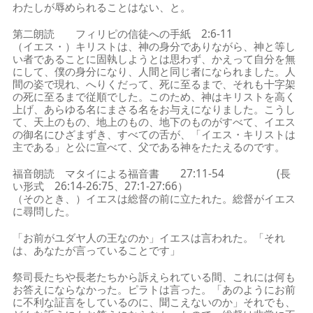
わたしが辱められることはない、と。
第二朗読 フィリピの信徒への手紙 2:6-11
（イエス・）キリストは、神の身分でありながら、神と等し
い者であることに固執しようとは思わず、かえって自分を無
にして、僕の身分になり、人間と同じ者になられました。人
間の姿で現れ、へりくだって、死に至るまで、それも十字架
の死に至るまで従順でした。このため、神はキリストを高く
上げ、あらゆる名にまさる名をお与えになりました。こうし
て、天上のもの、地上のもの、地下のものがすべて、イエス
の御名にひざまずき、すべての舌が、「イエス・キリストは
主である」と公に宣べて、父である神をたたえるのです。
福音朗読 マタイによる福音書 27:11-54 (長
い形式 26:14-26:75、27:1-27:66）
（そのとき、）イエスは総督の前に立たれた。総督がイエス
に尋問した。
「お前がユダヤ人の王なのか」イエスは言われた。「それ
は、あなたが言っていることです」
祭司長たちや長老たちから訴えられている間、これには何も
お答えにならなかった。ピラトは言った。「あのようにお前
に不利な証言をしているのに、聞こえないのか」それでも、