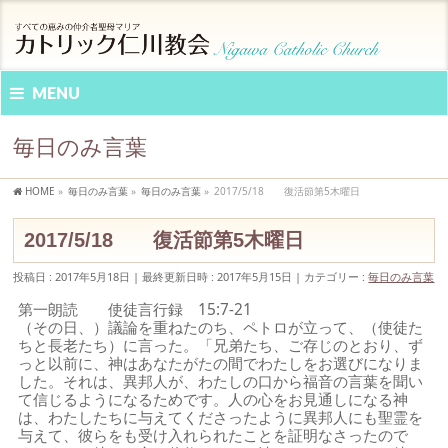
MENU
毎日のみ言葉
HOME
»
毎日のみ言葉
»
毎日のみ言葉
»
2017/5/18 復活節第5木曜日
2017/5/18 復活節第5木曜日
投稿日 : 2017年5月18日
最終更新日時 : 2017年5月15日
カテゴリー :
毎日のみ言葉
第一朗読 使徒言行録 15:7-21
（その日、）議論を重ねたのち、ペトロが立って、（使徒た
ちと長老たち）に言った。「兄弟たち、ご存じのとおり、ず
っと以前に、神はあなたがたの間でわたしをお選びになりま
した。それは、異邦人が、わたしの口から福音の言葉を聞い
て信じるようになるためです。人の心をお見通しになる神
は、わたしたちに与えてくださったように異邦人にも聖霊を
与えて、彼らをも受け入れられたことを証明なさったので