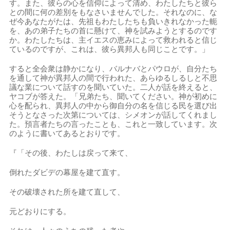
す。また、彼らの心を信仰によって清め、わたしたちと彼ら
との間に何の差別をもなさいませんでした。それなのに、な
ぜ今あなたがたは、先祖もわたしたちも負いきれなかった軛
を、あの弟子たちの首に懸けて、神を試みようとするのです
か。わたしたちは、主イエスの恵みによって救われると信じ
ているのですが、これは、彼ら異邦人も同じことです。」
すると全会衆は静かになり、バルナバとパウロが、自分たち
を通して神が異邦人の間で行われた、あらゆるしるしと不思
議な業について話すのを聞いていた。二人が話を終えると、
ヤコブが答えた。「兄弟たち、聞いてください。神が初めに
心を配られ、異邦人の中から御自分の名を信じる民を選び出
そうとなさった次第については、シメオンが話してくれまし
た。預言者たちの言ったことも、これと一致しています。次
のように書いてあるとおりです。
『「その後、わたしは戻って来て、
倒れたダビデの幕屋を建て直す。
その破壊された所を建て直して、
元どおりにする。