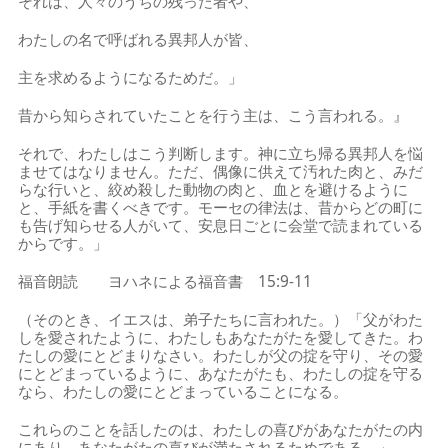
それは、人々のうちの残った者や、
わたしの名で呼ばれる異邦人が皆、
主を求めるようになるためだ。」
昔から知らされていたことを行う主は、こう言われる。』
それで、わたしはこう判断します。神に立ち帰る異邦人を悩
ませてはなりません。ただ、偶像に供えて汚れた肉と、みだ
らな行いと、絞め殺した動物の肉と、血とを避けるように
と、手紙を書くべきです。モーセの律法は、昔からどの町に
も告げ知らせる人がいて、安息日ごとに会堂で読まれている
からです。」
福音朗読 ヨハネによる福音書 15:9-11
（そのとき、イエスは、弟子たちに言われた。）「父がわた
しを愛されたように、わたしもあなたがたを愛してきた。わ
たしの愛にとどまりなさい。わたしが父の掟を守り、その愛
にとどまっているように、あなたがたも、わたしの掟を守る
なら、わたしの愛にとどまっていることになる。
これらのことを話したのは、わたしの喜びがあなたがたの内
にあり、あなたがたの喜びが満たされるためである。」