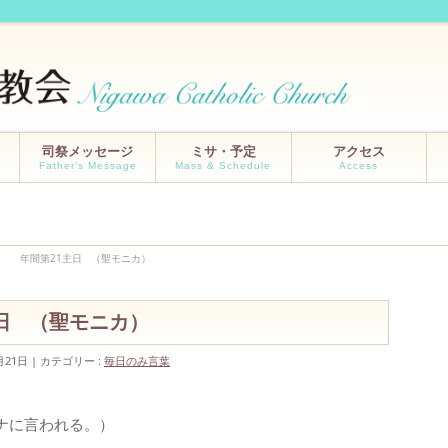
司祭メッセージ
ミサ・予定
アクセス
Father’s Message
Mass & Schedule
Access
8/27 年間第21主日 （聖モニカ）
1主日 （聖モニカ）
月21日
カテゴリー :
毎日のみ言葉
ナに言われる。）