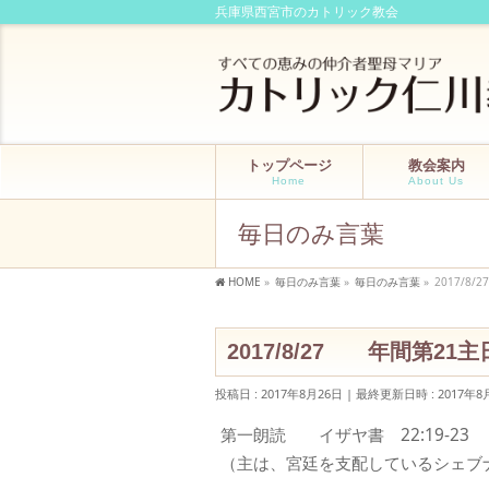
兵庫県西宮市のカトリック教会
トップページ
教会案内
Home
About Us
毎日のみ言葉
HOME
»
毎日のみ言葉
»
毎日のみ言葉
»
2017/
2017/8/27 年間第2
投稿日 : 2017年8月26日
最終更新日時 : 2017年8
第一朗読 イザヤ書 22:19-23
（主は、宮廷を支配しているシェブ