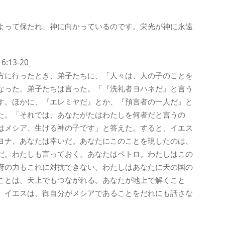
よって保たれ、神に向かっているのです。栄光が神に永遠
13-20
方に行ったとき、弟子たちに、「人々は、人の子のことを
なった。弟子たちは言った。「『洗礼者ヨハネだ』と言う
す。ほかに、『エレミヤだ』とか、『預言者の一人だ』と
た。「それでは、あなたがたはわたしを何者だと言うの
はメシア、生ける神の子です」と答えた。すると、イエス
ヨナ、あなたは幸いだ。あなたにこのことを現したのは、
だ。わたしも言っておく。あなたはペトロ。わたしはこの
府の力もこれに対抗できない。わたしはあなたに天の国の
ことは、天上でもつながれる。あなたが地上で解くこと
、イエスは、御自分がメシアであることをだれにも話さな
。