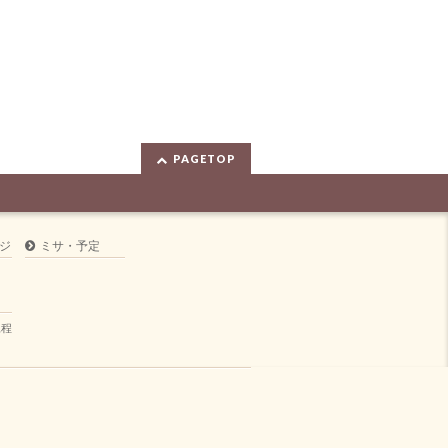
PAGETOP
ジ
ミサ・予定
規程