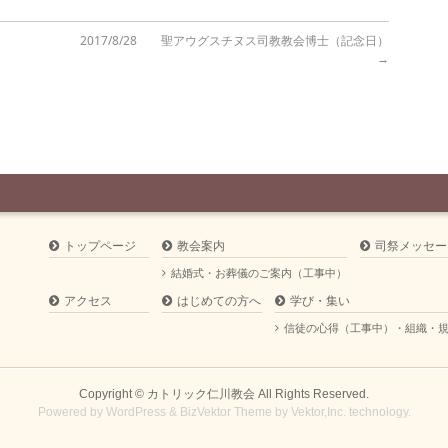
2017/8/28 聖アウグスチヌス司教教会博士（記念日）
→
トップページ
教会案内
司祭メッセー
結婚式・お葬儀のご案内（工事中）
アクセス
はじめての方へ
学び・集い
信徒の心得（工事中）・組織・
Copyright ©
カトリック仁川教会
All Rights Reserved.
Powered by
WordPress
&
BizVektor Theme
by
Vektor,Inc.
technology.