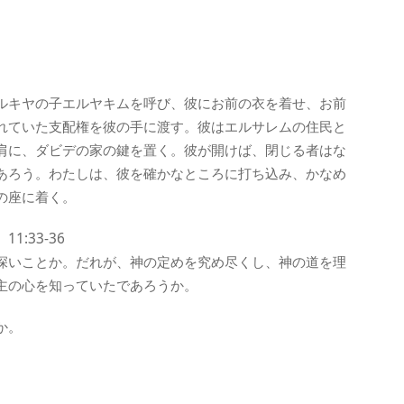
。
ルキヤの子エルヤキムを呼び、彼にお前の衣を着せ、お前
れていた支配権を彼の手に渡す。彼はエルサレムの住民と
肩に、ダビデの家の鍵を置く。彼が開けば、閉じる者はな
あろう。わたしは、彼を確かなところに打ち込み、かなめ
の座に着く。
:33-36
深いことか。だれが、神の定めを究め尽くし、神の道を理
主の心を知っていたであろうか。
か。