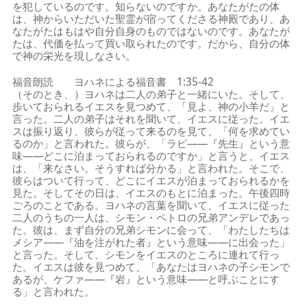
を犯しているのです。知らないのですか。あなたがたの体
は、神からいただいた聖霊が宿ってくださる神殿であり、あ
なたがたはもはや自分自身のものではないのです。あなたが
たは、代価を払って買い取られたのです。だから、自分の体
で神の栄光を現しなさい。
福音朗読 ヨハネによる福音書 1:35-42
（そのとき、）ヨハネは二人の弟子と一緒にいた。そして、
歩いておられるイエスを見つめて、「見よ、神の小羊だ」と
言った。二人の弟子はそれを聞いて、イエスに従った。イエ
スは振り返り、彼らが従って来るのを見て、「何を求めてい
るのか」と言われた。彼らが、「ラビ――『先生』という意
味――どこに泊まっておられるのですか」と言うと、イエス
は、「来なさい。そうすれば分かる」と言われた。そこで、
彼らはついて行って、どこにイエスが泊まっておられるかを
見た。そしてその日は、イエスのもとに泊まった。午後四時
ごろのことである。ヨハネの言葉を聞いて、イエスに従った
二人のうちの一人は、シモン・ペトロの兄弟アンデレであっ
た。彼は、まず自分の兄弟シモンに会って、「わたしたちは
メシア――『油を注がれた者』という意味――に出会った」
と言った。そして、シモンをイエスのところに連れて行っ
た。イエスは彼を見つめて、「あなたはヨハネの子シモンで
あるが、ケファ――『岩』という意味――と呼ぶことにす
る」と言われた。