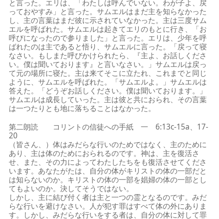
と言った。エリは、「わたしは呼んでいない。わが子よ、戻
っておやすみ」と言った。サムエルはまだ主を知らなかった
し、主の言葉はまだ彼に示されていなかった。主は三度サム
エルを呼ばれた。サムエルは起きてエリのもとに行き、「お
呼びになったので参りました」と言った。エリは、少年を呼
ばれたのは主であると悟り、サムエルに言った。「戻って寝
なさい。もしまた呼びかけられたら、『主よ、お話しくださ
い。僕は聞いております』と言いなさい。」サムエルは戻っ
て元の場所に寝た。主は来てそこに立たれ、これまでと同じ
ように、サムエルを呼ばれた。「サムエルよ。」サムエルは
答えた。「どうぞお話しください。僕は聞いております。」
サムエルは成長していった。主は彼と共におられ、その言葉
は一つたりとも地に落ちることはなかった。
第二朗読 コリントの信徒への手紙 一 6:13c-15a、17-
20
（皆さん、）体はみだらな行いのためではなく、主のために
あり、主は体のためにおられるのです。神は、主を復活さ
せ、また、その力によってわたしたちをも復活させてくださ
います。あなたがたは、自分の体がキリストの体の一部だと
は知らないのか。キリストの体の一部を娼婦の体の一部とし
てもよいのか。決してそうではない。
しかし、主に結び付く者は主と一つの霊となるのです。みだ
らな行いを避けなさい。人が犯す罪はすべて体の外にありま
す。しかし、みだらな行いをする者は、自分の体に対して罪